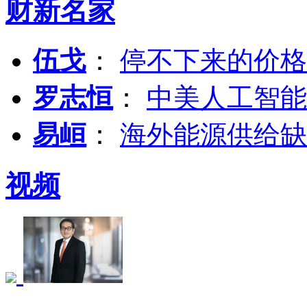
财新名家
伍戈
：
停不下来的价格
罗志恒
：
中美人工智能
易峘
：
海外能源供给缺
视频