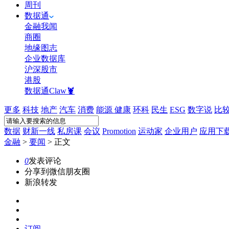
周刊
数据通
金融我闻
商圈
地缘图志
企业数据库
沪深股市
港股
数据通Claw🦞
更多
科技
地产
汽车
消费
能源
健康
环科
民生
ESG
数字说
比
数据
财新一线
私房课
会议
Promotion
运动家
企业用户
应用下
金融
>
要闻
>
正文
0
发表评论
分享到微信朋友圈
新浪转发
订阅