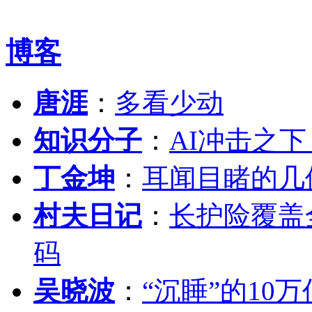
博客
唐涯
：
多看少动
知识分子
：
AI冲击之
丁金坤
：
耳闻目睹的几
村夫日记
：
长护险覆盖
码
吴晓波
：
“沉睡”的10