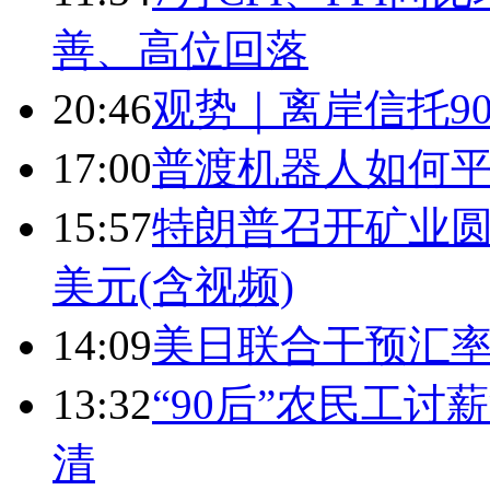
善、高位回落
20:46
观势｜离岸信托9
17:00
普渡机器人如何平
15:57
特朗普召开矿业圆
美元(含视频)
14:09
美日联合干预汇
13:32
“90后”农民工
清