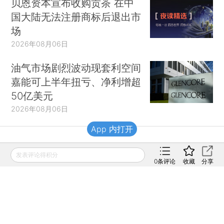
贝恩资本宣布收购贡茶 在中
国大陆无法注册商标后退出市
场
2026年08月06日
油气市场剧烈波动现套利空间
嘉能可上半年扭亏、净利增超
50亿美元
2026年08月06日
App 内打开
财新移动
发表评论得积分
0
条评论
收藏
分享
财新
财新周刊
Caixin
登录
网页版
订阅电邮