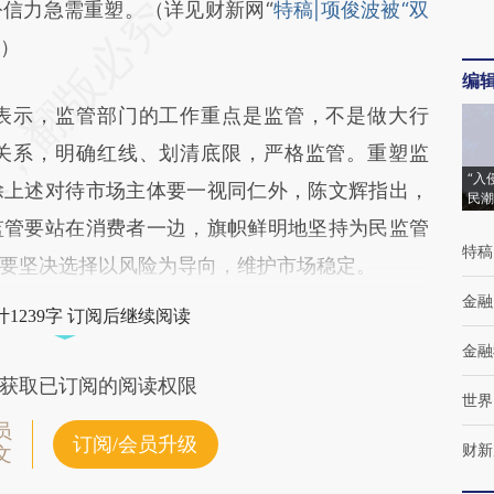
信力急需重塑。（详见财新网“
特稿|项俊波被“双
”）
编
表示，监管部门的工作重点是监管，不是做大行
关系，明确红线、划清底限，严格监管。重塑监
“入
除上述对待市场主体要一视同仁外，陈文辉指出，
民潮
监管要站在消费者一边，旗帜鲜明地坚持为民监管
特稿
要坚决选择以风险为导向，维护市场稳定。
金融
1239字 订阅后继续阅读
金融
获取已订阅的阅读权限
世界
员
订阅/会员升级
财新
文