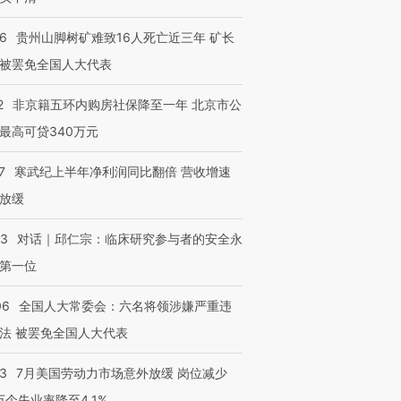
36
贵州山脚树矿难致16人死亡近三年 矿长
被罢免全国人大代表
2
非京籍五环内购房社保降至一年 北京市公
最高可贷340万元
7
寒武纪上半年净利润同比翻倍 营收增速
放缓
53
对话｜邱仁宗：临床研究参与者的安全永
第一位
06
全国人大常委会：六名将领涉嫌严重违
法 被罢免全国人大代表
43
7月美国劳动力市场意外放缓 岗位减少
3万个失业率降至4.1%