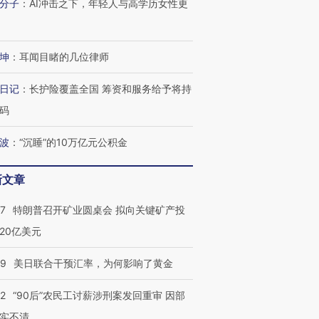
分子
：
AI冲击之下，年轻人与高学历女性更
坤
：
耳闻目睹的几位律师
进第四届链博
【商旅对话】华住集团
日记
：
长护险覆盖全国 筹资和服务给予将持
技“链”接产
【特别呈现】寻找100种
CFO：不靠规模取胜，华
【特别呈
有意思的生活方式·第三对
住三大增长引擎是什么？
有意思的
码
波
：
“沉睡”的10万亿元公积金
新文章
57
特朗普召开矿业圆桌会 拟向关键矿产投
20亿美元
09
美日联合干预汇率，为何影响了黄金
32
“90后”农民工讨薪涉刑案发回重审 因部
实不清