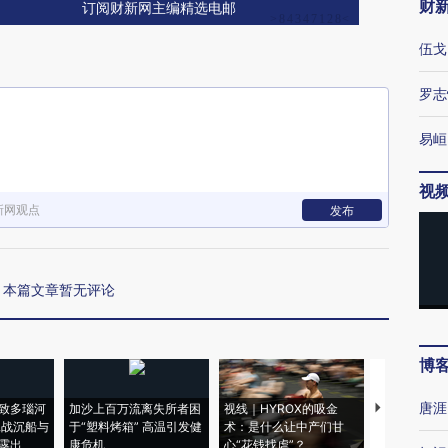
财
订阅财新网主编精选电邮
伍戈
罗志
易峘
视
新网观点
发布
本篇文章暂无评论
博
唐涯
致多瑙河
加沙上百万流离失所者困
视线｜HYROX的吸金
马航飞行员
二战沉船与
于“塑料烤箱” 高温引发健
术：是什么让中产们甘
粒摇头丸 尿
露出
康危机
心“花钱找虐”？
毒品