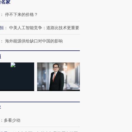
新名家
：
停不下来的价格？
恒
：
中美人工智能竞争：道路比技术更重要
：
海外能源供给缺口对中国的影响
频
客
：
多看少动
跨国走私7万
视线｜被称为“蟑螂”的印
视线｜“入侵”还是“人道危
检体内含3种
度Z世代 用街头抗争将教
机”？难民潮撕裂西班牙
秘鲁纳斯
育部长拱下台
飞地休达
13人遇难