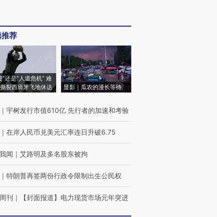
辑推荐
侵”还是“人道危机” 难
撕裂西班牙飞地休达
显影｜瓜农的漫长等待
｜
宇树发行市值610亿 先行者的加速和考验
｜
在岸人民币兑美元汇率连日升破6.75
我闻
｜
艾路明及多名股东被拘
｜
特朗普再签两份行政令限制出生公民权
周刊
｜
【封面报道】电力现货市场元年突进