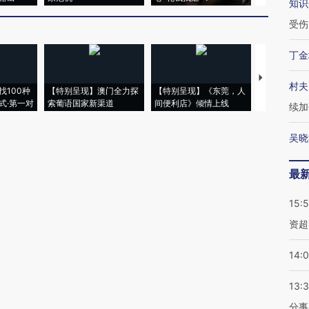
知识
受伤
丁金
【推广】走
村夫
找100种
【特别呈现】澳门全力探
【特别呈现】《东莞，人
会，让数智科
式·第一对
索葡语国家新渠道
间便利店》倾情上线
业
续加
吴晓
最
15:
资超
14:
13:
分事