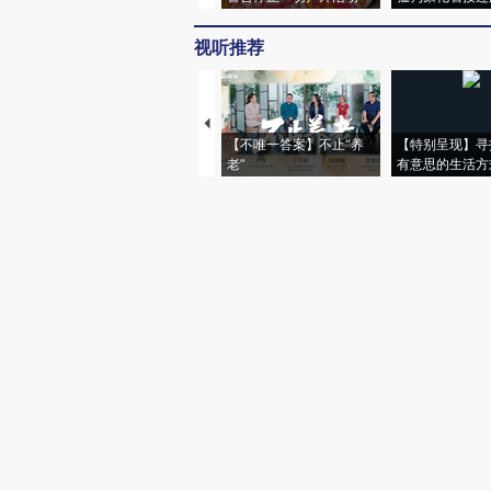
视听推荐
【不唯一答案】不止“养
【特别呈现】寻
老”
有意思的生活方