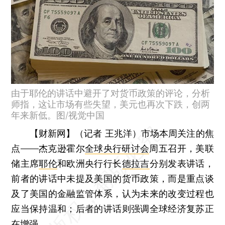
由于耶伦的讲话中避开了对货币政策的评论，分析
师指，这让市场有些失望，美元也再次下跌，创两
年来新低。图/视觉中国
【财新网】（记者 王兆洋）
市场本周关注的焦
点——杰克逊霍尔
全球央行研讨会
周五召开，美联
储主席
耶伦
和欧洲央行行长
德拉吉
分别发表讲话，
前者的讲话中未提及美国的货币政策，而是重点谈
及了美国的金融监管体系，认为未来的改变过程也
应当保持温和；后者的讲话则强调全球经济复苏正
在增强。