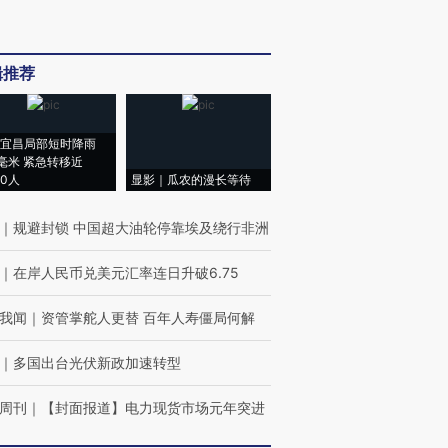
辑推荐
宜昌局部短时降雨
8毫米 紧急转移近
00人
显影｜瓜农的漫长等待
｜
规避封锁 中国超大油轮停靠埃及绕行非洲
｜
在岸人民币兑美元汇率连日升破6.75
我闻
｜
资管掌舵人更替 百年人寿僵局何解
｜
多国出台光伏新政加速转型
周刊
｜
【封面报道】电力现货市场元年突进