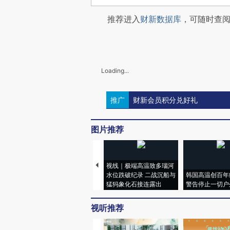
推荐进入
财新数据库
，可随时查
Loading...
推广
财新会员积分兑好礼
图片推荐
视线｜极端高温致多瑙河
水位跌破纪录 二战沉船与
韩国高温创百年
猛犸象化石接连露出
警告停止一切户
视听推荐