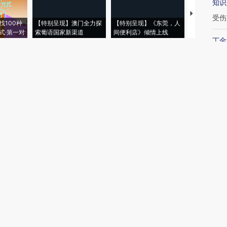
知识
【推广】走
受伤
找100种
【特别呈现】澳门全力探
【特别呈现】《东莞，人
会，让数智科
式·第一对
索葡语国家新渠道
间便利店》倾情上线
业
丁金
村夫
续加
吴晓
最
22:1
与战
20:
半年
17:2