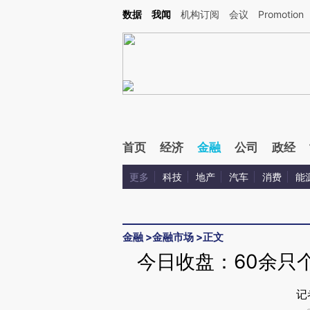
数据
我闻
机构订阅
会议
Promotion
首页
经济
金融
公司
政经
更多
科技
地产
汽车
消费
能
金融
>
金融市场
>
正文
今日收盘：60余只个
记