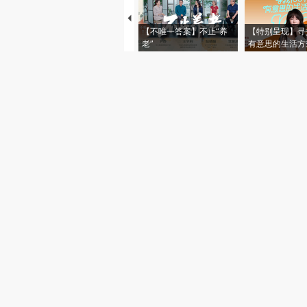
【不唯一答案】不止“养
【特别呈现】寻
老”
有意思的生活方