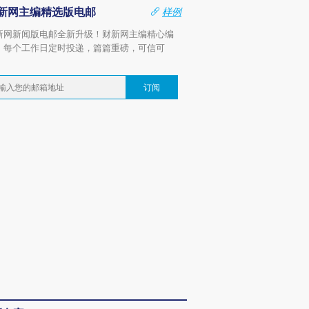
新网主编精选版电邮
样例
新网新闻版电邮全新升级！财新网主编精心编
，每个工作日定时投递，篇篇重磅，可信可
。
订阅