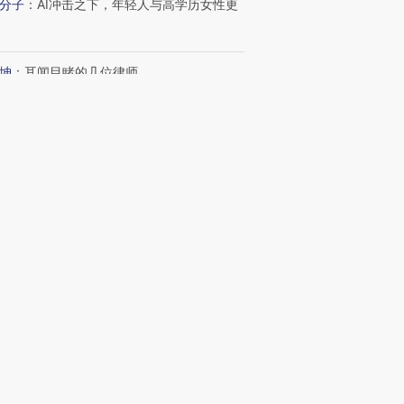
分子
：
AI冲击之下，年轻人与高学历女性更
进第四届链博
【商旅对话】华住集团
技“链”接产
【特别呈现】寻找100种
CFO：不靠规模取胜，华
【特别呈
有意思的生活方式·第三对
住三大增长引擎是什么？
有意思的
坤
：
耳闻目睹的几位律师
日记
：
长护险覆盖全国 筹资和服务给予将持
码
波
：
“沉睡”的10万亿元公积金
新文章
0
宇树科技IPO估值600亿元 DeepSeek参
略配售
22
油气市场剧烈波动现套利空间 嘉能可上
扭亏、净利增超50亿美元
6
贝恩资本宣布收购贡茶 在中国大陆无法