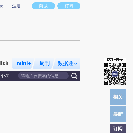
录
注册
商城
订阅
lish
mini+
周刊
数据通
讣闻
订阅