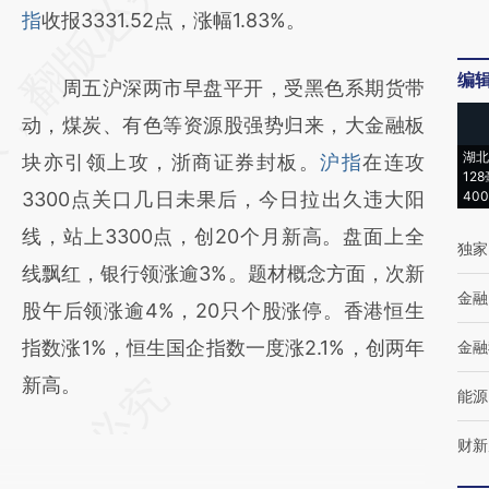
指
收报3331.52点，涨幅1.83%。
编
周五沪深两市早盘平开，受黑色系期货带
动，煤炭、有色等资源股强势归来，大金融板
湖北
块亦引领上攻，浙商证券封板。
沪指
在连攻
12
3300点关口几日未果后，今日拉出久违大阳
40
线，站上3300点，创20个月新高。盘面上全
独家
线飘红，银行领涨逾3%。题材概念方面，次新
金融
股午后领涨逾4%，20只个股涨停。香港恒生
指数涨1%，恒生国企指数一度涨2.1%，创两年
金融
新高。
能源
财新