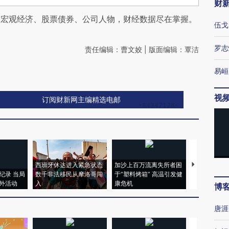
财
阅宏观经济、股票债券、公司人物，财经数据尽在掌握。
伍戈
罗志
责任编辑：曹文姣 | 版面编辑：覃洁
易峘
视
订阅财新网主编精选电邮
西班牙休达进入紧急状态
加沙上百万流离失所者困
视线｜HYR
纪录 当局
数千非法移民从摩洛哥闯
于“塑料烤箱” 高温引发健
术：是什么
外活动
入
康危机
心“花钱找虐
博
唐涯