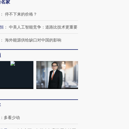
新名家
：
停不下来的价格？
恒
：
中美人工智能竞争：道路比技术更重要
：
海外能源供给缺口对中国的影响
频
OX的吸金
马航飞行员跨国走私7万
视线｜被称为“蟑螂”的印
让中产们甘
粒摇头丸 尿检体内含3种
度Z世代 用街头抗争将教
秘鲁纳斯
”？
毒品
育部长拱下台
13人遇难
客
：
多看少动