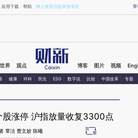
登
应用下载
帮助
网上有害信息举报专区
世界
观点
博客
图片
视频
Eng
源
健康
环科
民生
ESG
数字说
比较
中国改革
专题
股涨停 沪指放量收复3300点
者 覃洁 曹文姣 陈曦