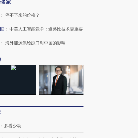
新名家
：
停不下来的价格？
恒
：
中美人工智能竞争：道路比技术更重要
：
海外能源供给缺口对中国的影响
频
OX的吸金
马航飞行员跨国走私7万
视线｜被称为“蟑螂”的印
让中产们甘
粒摇头丸 尿检体内含3种
度Z世代 用街头抗争将教
秘鲁纳斯
”？
毒品
育部长拱下台
13人遇难
客
进第四届链博
【商旅对话】华住集团
技“链”接产
【特别呈现】寻找100种
CFO：不靠规模取胜，华
【特别呈
有意思的生活方式·第三对
住三大增长引擎是什么？
有意思的
：
多看少动