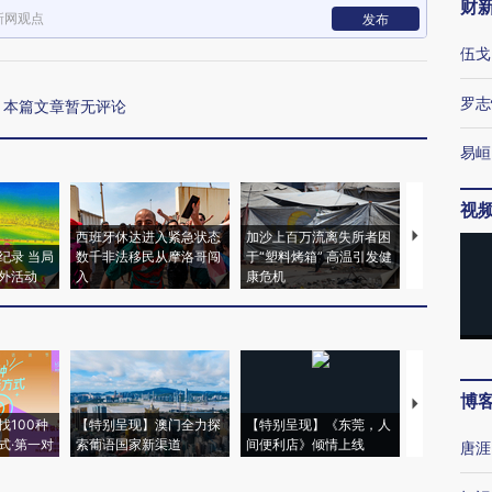
财
新网观点
发布
伍戈
罗志
本篇文章暂无评论
易峘
视
西班牙休达进入紧急状态
加沙上百万流离失所者困
视线｜HYR
纪录 当局
数千非法移民从摩洛哥闯
于“塑料烤箱” 高温引发健
术：是什么
外活动
入
康危机
心“花钱找虐
博
【推广】走
找100种
【特别呈现】澳门全力探
【特别呈现】《东莞，人
会，让数智科
式·第一对
索葡语国家新渠道
间便利店》倾情上线
业
唐涯