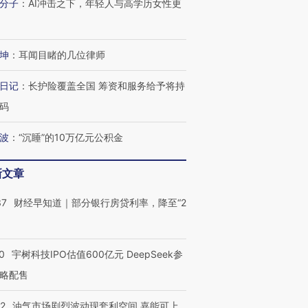
分子
：
AI冲击之下，年轻人与高学历女性更
坤
：
耳闻目睹的几位律师
日记
：
长护险覆盖全国 筹资和服务给予将持
码
波
：
“沉睡”的10万亿元公积金
新文章
37
财经早知道｜部分银行房贷利率，降至“2
0
宇树科技IPO估值600亿元 DeepSeek参
略配售
22
油气市场剧烈波动现套利空间 嘉能可上