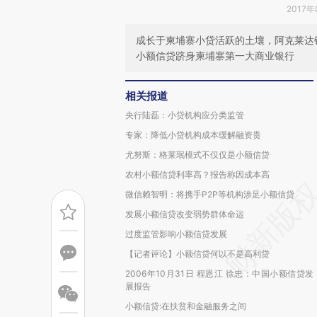
2017年
成长于柬埔寨小贷活跃的土壤，阿克莱达
小额信贷跻身柬埔寨第一大商业银行
相关报道
央行陆磊：小贷机构应分类监管
专家：降低小贷机构成本缓解融资贵
尤努斯：格莱珉模式不仅仅是小额信贷
农村小额信贷利率高？报告称因成本高
微信赖智明：将携手P2P等机构涉足小额信贷
发展小额信贷改变弱势群体命运
过度监管影响小额信贷发展
【记者评论】小额信贷何以不是高利贷
2006年10月31日 程恩江 徐忠：中国小额信贷发
展报告
小额信贷:在扶贫和金融服务之间