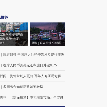
辑推荐
宜昌局部短时降雨
8毫米 紧急转移近
00人
显影｜瓜农的漫长等待
｜
规避封锁 中国超大油轮停靠埃及绕行非洲
｜
在岸人民币兑美元汇率连日升破6.75
我闻
｜
资管掌舵人更替 百年人寿僵局何解
｜
多国出台光伏新政加速转型
周刊
｜
【封面报道】电力现货市场元年突进