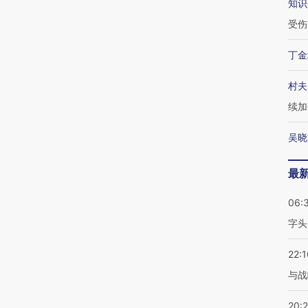
知识
受伤
丁金
村夫
续加
吴晓
最
06:
字头
22:1
与战
20: