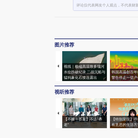
评论仅代表网友个人观点，不代表财
图片推荐
视线｜极端高温致多瑙河
水位跌破纪录 二战沉船与
韩国高温创百年
猛犸象化石接连露出
警告停止一切户
视听推荐
【不唯一答案】不止“养
【特别呈现】寻
老”
有意思的生活方