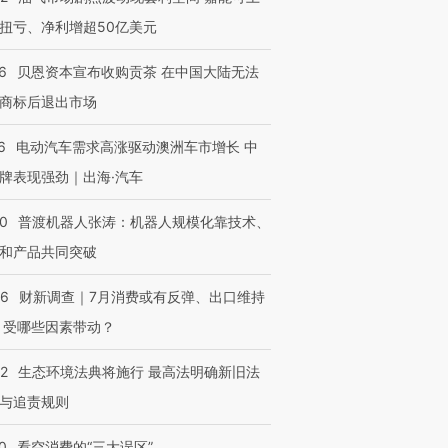
扭亏、净利增超50亿美元
6
贝恩资本宣布收购贡茶 在中国大陆无法
商标后退出市场
6
电动汽车需求高涨驱动澳洲车市增长 中
牌表现强劲｜出海·汽车
00
普渡机器人张涛：机器人规模化靠技术、
和产品共同突破
56
财新调查｜7月消费或有反弹、出口维持
 受哪些因素带动？
42
生态环境法典将施行 最高法明确新旧法
与追责规则
0
看空消费的“三大误区”