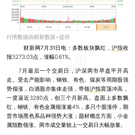
行情数据由财新数据+提供
财新网7月31日电
：多数板块飘红，
沪指
收
报3273.03点，涨幅0.61%。
7月最后一个交易日，沪深两市早盘平开高
走。受去产能影响，钢铁、有色、煤炭等周期股强
势领涨，白酒股亦集体走强，带领
沪指
震荡冲高，
一度逼近3280点，创三个月新高。盘面上多数飘
红，钢铁、有色金属领涨逾4%，多只个股涨停，期
货市场黑色系品种强势大涨；题材概念方面，小金
属指数领涨。两市成交量较上一交易日大幅放量。