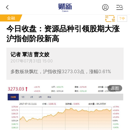
金融
T中
今日收盘：资源品种引领股期大涨
沪指创阶段新高
记者 覃洁 曹文姣
2017年07月31日 15:00
多数板块飘红，沪指收报3273.03点，涨幅0.61%
原图