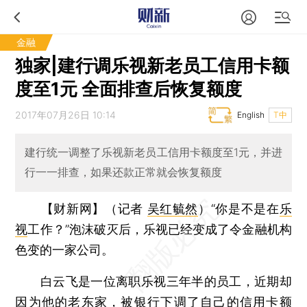
金融
独家|建行调乐视新老员工信用卡额
度至1元 全面排查后恢复额度
2017年07月26日 10:14
English
T中
建行统一调整了乐视新老员工信用卡额度至1元，并进
行一一排查，如果还款正常就会恢复额度
【财新网】（记者
吴红毓然
）
“你是不是在
乐
视
工作？”泡沫破灭后，乐视已经变成了令金融机构
色变的一家公司。
白云飞是一位离职乐视三年半的员工，近期却
因为他的老东家，被银行下调了自己的信用卡额