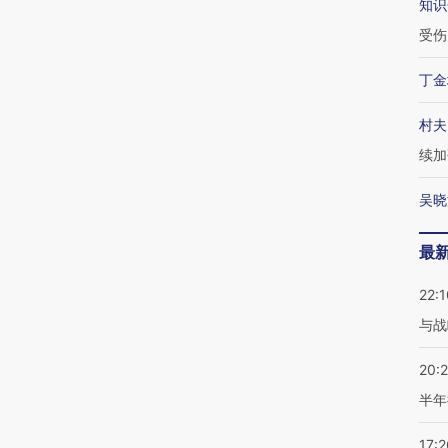
知识
受伤
丁金
村夫
续加
吴晓
最
22:1
与战
20:
半年
17:2