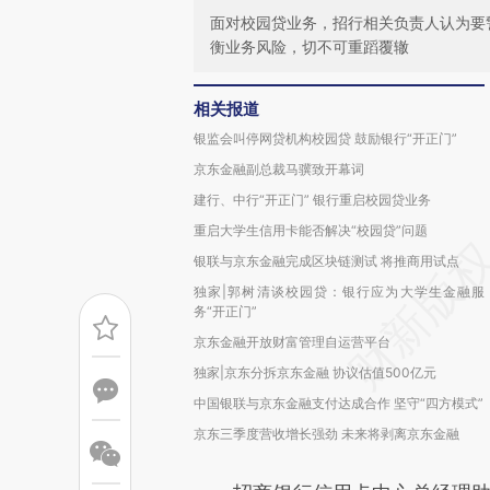
面对校园贷业务，招行相关负责人认为要
衡业务风险，切不可重蹈覆辙
相关报道
银监会叫停网贷机构校园贷 鼓励银行“开正门”
京东金融副总裁马骥致开幕词
建行、中行“开正门” 银行重启校园贷业务
重启大学生信用卡能否解决“校园贷”问题
银联与京东金融完成区块链测试 将推商用试点
独家|郭树清谈校园贷：银行应为大学生金融服
务“开正门”
京东金融开放财富管理自运营平台
独家|京东分拆京东金融 协议估值500亿元
中国银联与京东金融支付达成合作 坚守“四方模式”
京东三季度营收增长强劲 未来将剥离京东金融