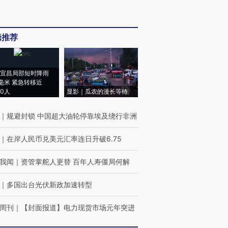
辑推荐
宜昌局部短时降雨
8毫米 紧急转移近
00人
显影｜瓜农的漫长等待
｜
规避封锁 中国超大油轮停靠埃及绕行非洲
｜
在岸人民币兑美元汇率连日升破6.75
我闻
｜
资管掌舵人更替 百年人寿僵局何解
｜
多国出台光伏新政加速转型
周刊
｜
【封面报道】电力现货市场元年突进