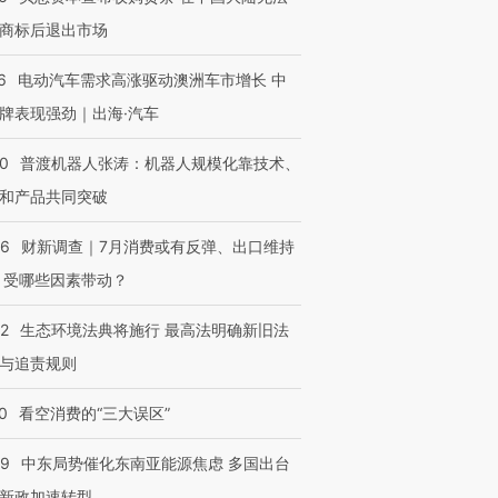
商标后退出市场
6
电动汽车需求高涨驱动澳洲车市增长 中
牌表现强劲｜出海·汽车
00
普渡机器人张涛：机器人规模化靠技术、
和产品共同突破
56
财新调查｜7月消费或有反弹、出口维持
 受哪些因素带动？
42
生态环境法典将施行 最高法明确新旧法
与追责规则
0
看空消费的“三大误区”
59
中东局势催化东南亚能源焦虑 多国出台
新政加速转型