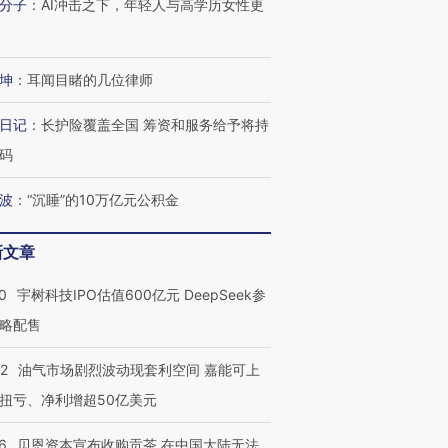
分子
：
AI冲击之下，年轻人与高学历女性更
坤
：
耳闻目睹的几位律师
日记
：
长护险覆盖全国 筹资和服务给予将持
码
波
：
“沉睡”的10万亿元公积金
新文章
0
宇树科技IPO估值600亿元 DeepSeek参
略配售
22
油气市场剧烈波动现套利空间 嘉能可上
扭亏、净利增超50亿美元
6
贝恩资本宣布收购贡茶 在中国大陆无法