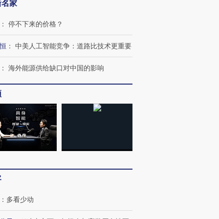
新名家
：
停不下来的价格？
恒
：
中美人工智能竞争：道路比技术更重要
：
海外能源供给缺口对中国的影响
频
OX的吸金
马航飞行员跨国走私7万
视线｜被称为“蟑螂”的印
让中产们甘
粒摇头丸 尿检体内含3种
度Z世代 用街头抗争将教
秘鲁纳斯
”？
毒品
育部长拱下台
13人遇难
客
进第四届链博
【商旅对话】华住集团
：
多看少动
技“链”接产
【特别呈现】寻找100种
CFO：不靠规模取胜，华
【特别呈
有意思的生活方式·第三对
住三大增长引擎是什么？
有意思的