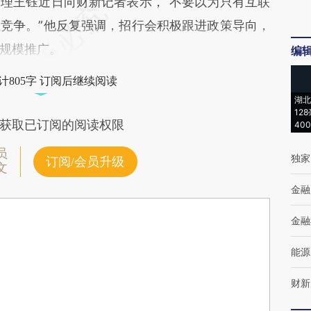
王钰近日向财新记者表示，“不要以为只有互联
竞争。”他反复强调，招行会积极跟进政策导向，
规模推广。
编
计805字 订阅后继续阅读
湖北
12
获取已订阅的阅读权限
40
员
独家
订阅/会员升级
文
金融
金融
能源
财新