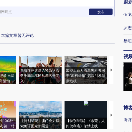
财
新网观点
发布
伍戈
罗志
本篇文章暂无评论
易峘
视
西班牙休达进入紧急状态
加沙上百万流离失所者困
视线｜HYR
纪录 当局
数千非法移民从摩洛哥闯
于“塑料烤箱” 高温引发健
术：是什么
外活动
入
康危机
心“花钱找虐
博
【推广】走
唐涯
找100种
【特别呈现】澳门全力探
【特别呈现】《东莞，人
会，让数智科
式·第一对
索葡语国家新渠道
间便利店》倾情上线
业