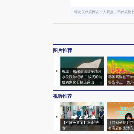
评论仅代表网友个人观点，不代表财
图片推荐
视线｜极端高温致多瑙河
水位跌破纪录 二战沉船与
韩国高温创百年
猛犸象化石接连露出
警告停止一切户
视听推荐
【不唯一答案】不止“养
【特别呈现】寻
老”
有意思的生活方