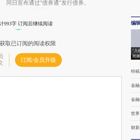
同日宣布通过“债券通”发行债券。
编
计993字 订阅后继续阅读
获取已订阅的阅读权限
“入
员
民潮
订阅/会员升级
文
特稿
金融
金融
世界
财新