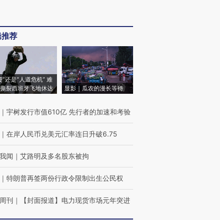
辑推荐
侵”还是“人道危机” 难
撕裂西班牙飞地休达
显影｜瓜农的漫长等待
｜
宇树发行市值610亿 先行者的加速和考验
｜
在岸人民币兑美元汇率连日升破6.75
我闻
｜
艾路明及多名股东被拘
｜
特朗普再签两份行政令限制出生公民权
周刊
｜
【封面报道】电力现货市场元年突进