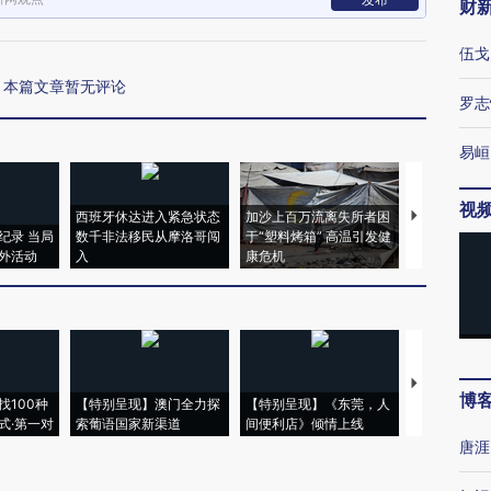
财
伍戈
本篇文章暂无评论
罗志
易峘
视
西班牙休达进入紧急状态
加沙上百万流离失所者困
视线｜HYR
纪录 当局
数千非法移民从摩洛哥闯
于“塑料烤箱” 高温引发健
术：是什么
外活动
入
康危机
心“花钱找虐
【推广】走
博
找100种
【特别呈现】澳门全力探
【特别呈现】《东莞，人
会，让数智科
式·第一对
索葡语国家新渠道
间便利店》倾情上线
业
唐涯