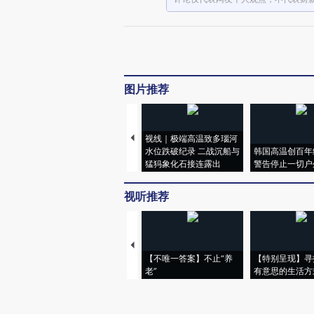
图片推荐
视线｜极端高温致多瑙河
水位跌破纪录 二战沉船与
韩国高温创百年
猛犸象化石接连露出
警告停止一切户
视听推荐
【不唯一答案】不止“养
【特别呈现】寻
老”
有意思的生活方