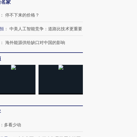
新名家
：
停不下来的价格？
恒
：
中美人工智能竞争：道路比技术更重要
：
海外能源供给缺口对中国的影响
频
OX的吸金
马航飞行员跨国走私7万
视线｜被称为“蟑螂”的印
让中产们甘
粒摇头丸 尿检体内含3种
度Z世代 用街头抗争将教
秘鲁纳斯
”？
毒品
育部长拱下台
13人遇难
进第四届链博
【商旅对话】华住集团
客
技“链”接产
【特别呈现】寻找100种
CFO：不靠规模取胜，华
【特别呈
有意思的生活方式·第三对
住三大增长引擎是什么？
有意思的
：
多看少动