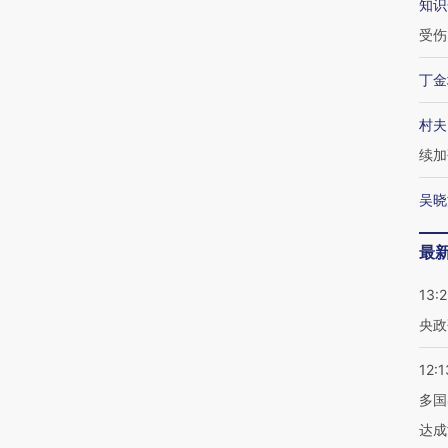
知识
受伤
丁金
村夫
续加
吴晓
最
13:
央政
12:1
多国
达成