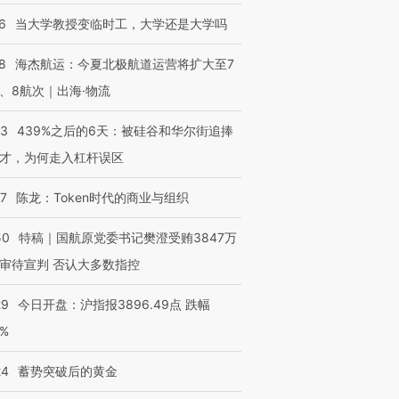
6
当大学教授变临时工，大学还是大学吗
8
海杰航运：今夏北极航道运营将扩大至7
、8航次｜出海·物流
53
439%之后的6天：被硅谷和华尔街追捧
才，为何走入杠杆误区
07
陈龙：Token时代的商业与组织
50
特稿｜国航原党委书记樊澄受贿3847万
审待宣判 否认大多数指控
29
今日开盘：沪指报3896.49点 跌幅
0%
24
蓄势突破后的黄金