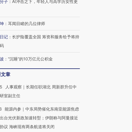
分子
：
AI冲击之下，年轻人与高学历女性更
坤
：
耳闻目睹的几位律师
日记
：
长护险覆盖全国 筹资和服务给予将持
码
波
：
“沉睡”的10万亿元公积金
新文章
25
人事观察｜长期任职湖北 周新群升任中
研室副主任
3
能源内参｜中东局势催化东南亚能源焦虑
出台光伏新政加速转型；伊朗称与阿曼接近
协议 海峡现有两条航道将关闭