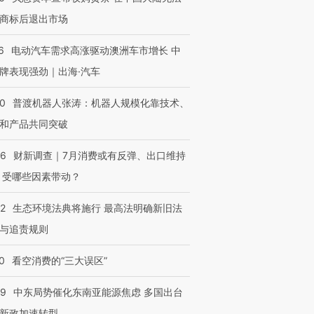
商标后退出市场
6
电动汽车需求高涨驱动澳洲车市增长 中
牌表现强劲｜出海·汽车
00
普渡机器人张涛：机器人规模化靠技术、
和产品共同突破
56
财新调查｜7月消费或有反弹、出口维持
 受哪些因素带动？
42
生态环境法典将施行 最高法明确新旧法
与追责规则
0
看空消费的“三大误区”
59
中东局势催化东南亚能源焦虑 多国出台
新政加速转型