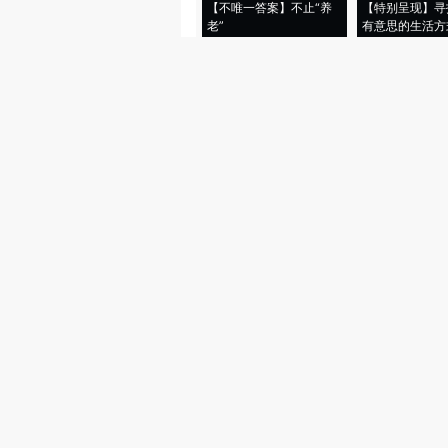
【不唯一答案】不止“养
【特别呈现】寻
老”
有意思的生活方