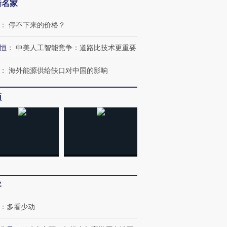
新名家
：
停不下来的价格？
恒
：
中美人工智能竞争：道路比技术更重要
：
海外能源供给缺口对中国的影响
频
OX的吸金
马航飞行员跨国走私7万
视线｜被称为“蟑螂”的印
让中产们甘
粒摇头丸 尿检体内含3种
度Z世代 用街头抗争将教
秘鲁纳斯
”？
毒品
育部长拱下台
13人遇难
客
：
多看少动
进第四届链博
【商旅对话】华住集团