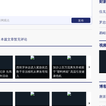
财
伍戈
新网观点
发布
罗志
易峘
本篇文章暂无评论
视
西班牙休达进入紧急状态
加沙上百万流离失所者困
视线｜HYR
纪录 当局
数千非法移民从摩洛哥闯
于“塑料烤箱” 高温引发健
术：是什么
外活动
入
康危机
心“花钱找虐
博
唐涯
【推广】走