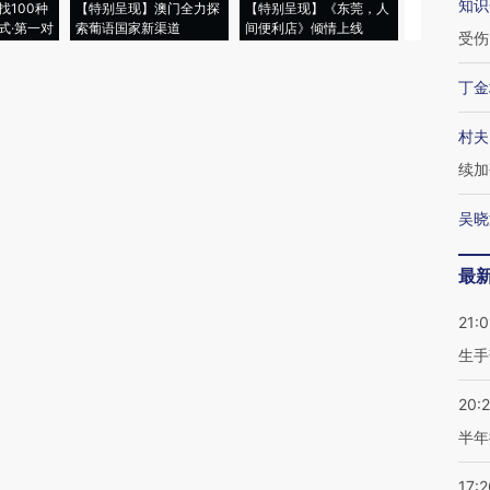
知识
找100种
【特别呈现】澳门全力探
【特别呈现】《东莞，人
会，让数智科
式·第一对
索葡语国家新渠道
间便利店》倾情上线
业
受伤
丁金
村夫
续加
吴晓
最
21:0
生手
20:
半年
17:2