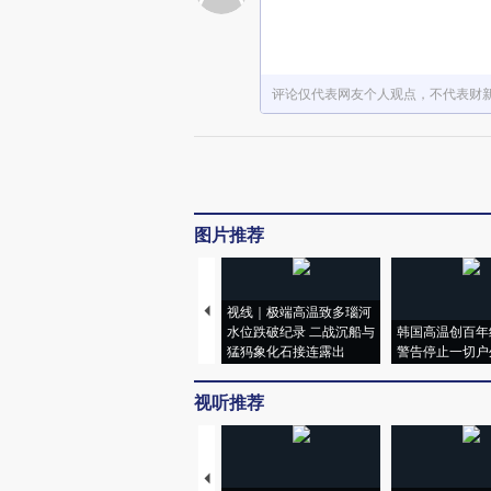
评论仅代表网友个人观点，不代表财
图片推荐
视线｜极端高温致多瑙河
水位跌破纪录 二战沉船与
韩国高温创百年
猛犸象化石接连露出
警告停止一切户
视听推荐