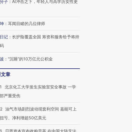
分子
：
AI冲击之下，年轻人与高学历女性更
技“链”接产
【特别呈现】寻找100种
CFO：不靠规模取胜，华
【特别呈
有意思的生活方式·第三对
住三大增长引擎是什么？
有意思的
坤
：
耳闻目睹的几位律师
日记
：
长护险覆盖全国 筹资和服务给予将持
码
波
：
“沉睡”的10万亿元公积金
新文章
1
北京化工大学发生实验室安全事故 一学
部严重受伤
22
油气市场剧烈波动现套利空间 嘉能可上
扭亏、净利增超50亿美元
6
贝恩资本宣布收购贡茶 在中国大陆无法