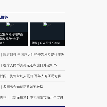
辑推荐
宜昌局部短时降雨
8毫米 紧急转移近
00人
显影｜瓜农的漫长等待
｜
规避封锁 中国超大油轮停靠埃及绕行非洲
｜
在岸人民币兑美元汇率连日升破6.75
我闻
｜
资管掌舵人更替 百年人寿僵局何解
｜
多国出台光伏新政加速转型
周刊
｜
【封面报道】电力现货市场元年突进