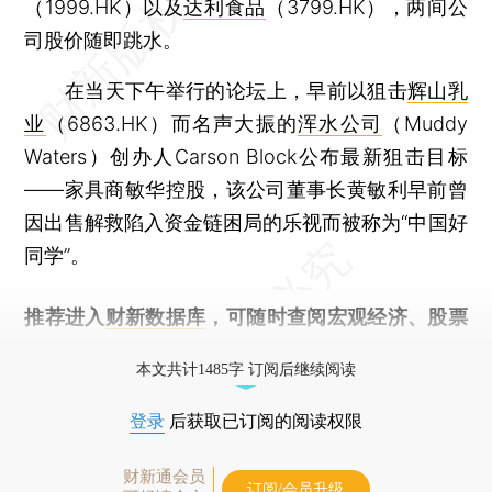
（1999.HK）以及
达利食品
（3799.HK），两间公
司股价随即跳水。
在当天下午举行的论坛上，早前以狙击
辉山乳
业
（6863.HK）而名声大振的
浑水公司
（Muddy
Waters）创办人Carson Block公布最新狙击目标
——家具商敏华控股，该公司董事长黄敏利早前曾
因出售解救陷入资金链困局的乐视而被称为“中国好
同学”。
推荐进入
财新数据库
，可随时查阅宏观经济、股票
债券、公司人物，财经信息尽在掌握。
本文共计1485字 订阅后继续阅读
登录
后获取已订阅的阅读权限
财新通会员
订阅/会员升级