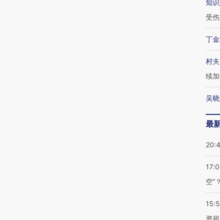
知识
受伤
丁金
村夫
续加
吴晓
最
20:
17:
空”
15:
资超