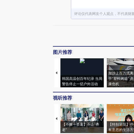
评论仅代表网友个人观点，不代表财
图片推荐
加沙上百万流离
韩国高温创百年纪录 当局
于“塑料烤箱” 
警告停止一切户外活动
康危机
视听推荐
【不唯一答案】不止“养
【特别呈现】寻
老”
有意思的生活方