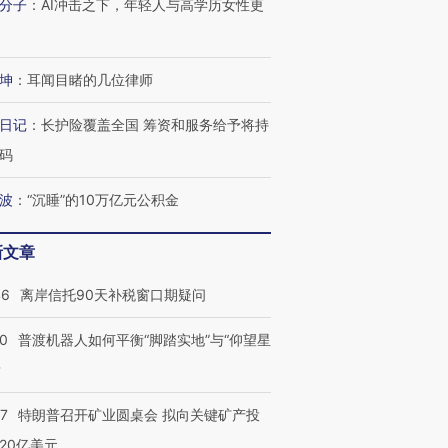
分子
：
AI冲击之下，年轻人与高学历女性更
坤
：
耳闻目睹的几位律师
日记
：
长护险覆盖全国 筹资和服务给予将持
码
波
：
“沉睡”的10万亿元公积金
新文章
46
离岸信托90天补税窗口期疑问
00
普渡机器人如何平衡“脚踏实地”与“仰望星
？
57
特朗普召开矿业圆桌会 拟向关键矿产投
20亿美元