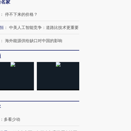
新名家
：
停不下来的价格？
恒
：
中美人工智能竞争：道路比技术更重要
：
海外能源供给缺口对中国的影响
频
”还是“人道危
湖北宜昌局部短时降雨
哈尔滨遭遇短时极端强降
撕裂西班牙
128毫米 紧急转移近
雨 3小时累计雨量超80毫
秘鲁纳斯
4000人
米
13人遇难
客
进第四届链博
【商旅对话】华住集团
：
多看少动
技“链”接产
【特别呈现】寻找100种
CFO：不靠规模取胜，华
【特别呈
有意思的生活方式·第三对
住三大增长引擎是什么？
有意思的