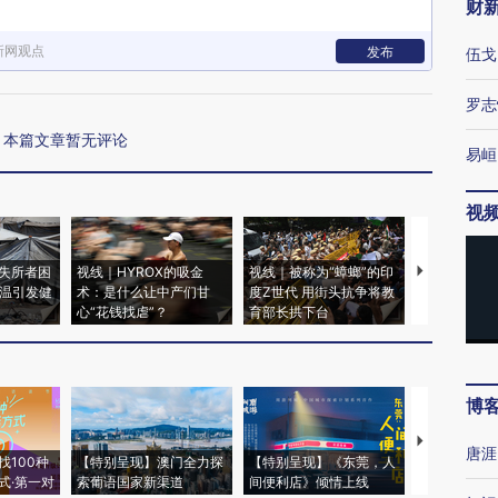
财
新网观点
发布
伍戈
罗志
本篇文章暂无评论
易峘
视
失所者困
视线｜HYROX的吸金
视线｜被称为“蟑螂”的印
视线｜“入侵
高温引发健
术：是什么让中产们甘
度Z世代 用街头抗争将教
机”？难民潮
心“花钱找虐”？
育部长拱下台
飞地休达
博
【推广】走
唐涯
找100种
【特别呈现】澳门全力探
【特别呈现】《东莞，人
会，让数智科
式·第一对
索葡语国家新渠道
间便利店》倾情上线
业