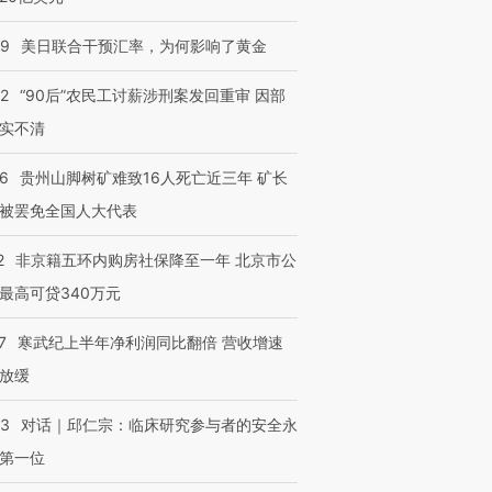
09
美日联合干预汇率，为何影响了黄金
32
“90后”农民工讨薪涉刑案发回重审 因部
实不清
36
贵州山脚树矿难致16人死亡近三年 矿长
被罢免全国人大代表
2
非京籍五环内购房社保降至一年 北京市公
最高可贷340万元
7
寒武纪上半年净利润同比翻倍 营收增速
放缓
53
对话｜邱仁宗：临床研究参与者的安全永
第一位