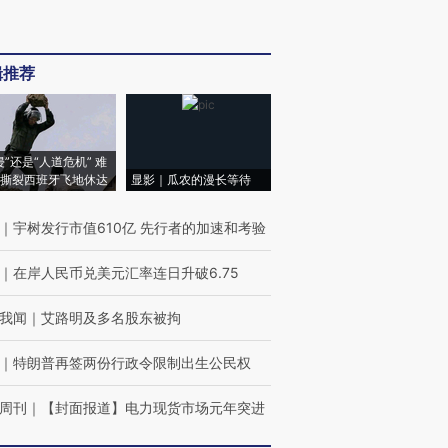
辑推荐
侵”还是“人道危机” 难
撕裂西班牙飞地休达
显影｜瓜农的漫长等待
｜
宇树发行市值610亿 先行者的加速和考验
｜
在岸人民币兑美元汇率连日升破6.75
我闻
｜
艾路明及多名股东被拘
｜
特朗普再签两份行政令限制出生公民权
周刊
｜
【封面报道】电力现货市场元年突进