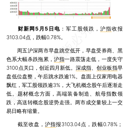
财新网5月5日电
：军工股领跌，
沪指
收报
3103.04点，跌幅0.78%。
周五沪深两市早盘跳空低开，早盘受券商、黑
色系大幅杀跌拖累，
沪指
一路震荡走低，一度失守
3100点关口，创近四月新低。
深成指
、
创业板指
早
盘低位盘整，午后跳水跌逾1%。盘面上仅家用电器
飘红，军工股领跌逾3%，大飞机概念股午后逐渐走
低。题材概念方面，高端装备制造、航母指数领
跌，高送转概念股逆势走强。两市成交量较上一交
易日略有缩量。
截至收盘，
沪指
报3103.04点，跌幅0.78%；