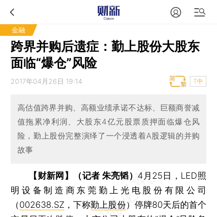
金融
跨界并购后遗症：勤上股份大股东
面临“爆仓”风险
2017年04月26日 19:14
T中
高估值跨界并购、高额业绩承诺不达标、巨额商誉减
值拖累净利润、大股东4亿元股票质押面临爆仓风
险，勤上股份完整演绎了一个浸透着A股逻辑的并购
故事
【财新网】（记者 朱亮韬）
4月25日，LED照
明设备制造商东莞勤上光电股份有限公司
（
002638.SZ
，下称
勤上股份
）停牌80天后的首个