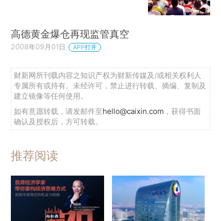
高德黄金爆仓再现监管真空
2008年09月01日
APP打开
财新网所刊载内容之知识产权为财新传媒及/或相关权利人
专属所有或持有。未经许可，禁止进行转载、摘编、复制及
建立镜像等任何使用。
如有意愿转载，请发邮件至
hello@caixin.com
，获得书面
确认及授权后，方可转载。
推荐阅读