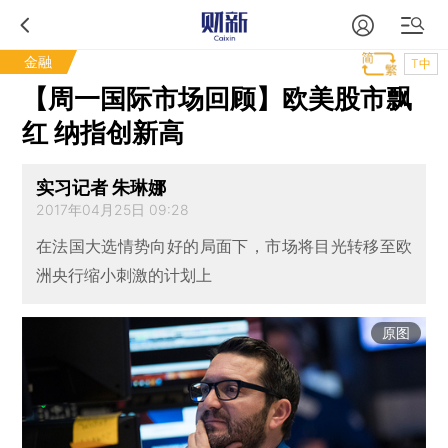
金融
T中
【周一国际市场回顾】欧美股市飘
红 纳指创新高
实习记者 朱琳娜
2017年04月25日 09:28
在法国大选情势向好的局面下，市场将目光转移至欧
洲央行缩小刺激的计划上
原图