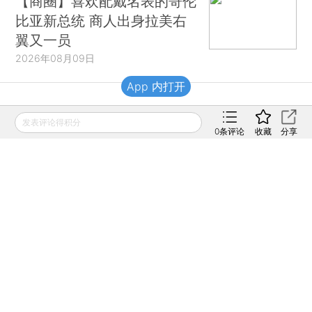
【商圈】喜欢配戴名表的哥伦
比亚新总统 商人出身拉美右
翼又一员
2026年08月09日
App 内打开
财新移动
发表评论得积分
0
条评论
收藏
分享
财新
财新周刊
Caixin
登录
网页版
订阅电邮
|
|
Copyright 财新网 All Rights Reserved