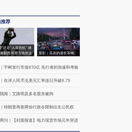
辑推荐
侵”还是“人道危机” 难
撕裂西班牙飞地休达
显影｜瓜农的漫长等待
｜
宇树发行市值610亿 先行者的加速和考验
｜
在岸人民币兑美元汇率连日升破6.75
我闻
｜
艾路明及多名股东被拘
｜
特朗普再签两份行政令限制出生公民权
周刊
｜
【封面报道】电力现货市场元年突进