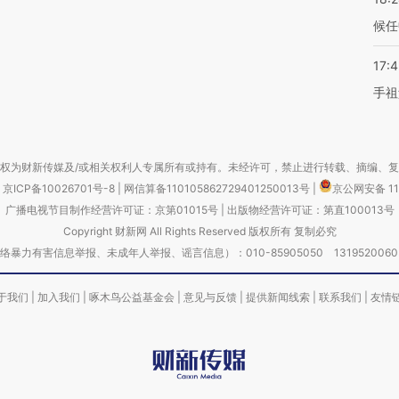
候任
17:
手祖
权为财新传媒及/或相关权利人专属所有或持有。未经许可，禁止进行转载、摘编、
京ICP备10026701号-8
|
网信算备110105862729401250013号
|
京公网安备 11
广播电视节目制作经营许可证：京第01015号
|
出版物经营许可证：第直100013号
Copyright 财新网 All Rights Reserved 版权所有 复制必究
害信息举报、未成年人举报、谣言信息）：010-85905050 13195200605 举报邮
于我们
|
加入我们
|
啄木鸟公益基金会
|
意见与反馈
|
提供新闻线索
|
联系我们
|
友情