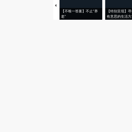
【不唯一答案】不止“养
【特别呈现】寻
老”
有意思的生活方