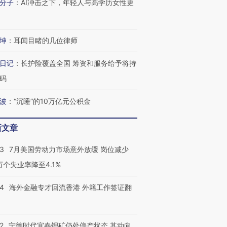
分子
：
AI冲击之下，年轻人与高学历女性更
进第四届链博
【商旅对话】华住集团
技“链”接产
【特别呈现】寻找100种
CFO：不靠规模取胜，华
【特别呈
有意思的生活方式·第三对
住三大增长引擎是什么？
有意思的
坤
：
耳闻目睹的几位律师
日记
：
长护险覆盖全国 筹资和服务给予将持
码
波
：
“沉睡”的10万亿元公积金
新文章
43
7月美国劳动力市场意外放缓 岗位减少
3万个失业率降至4.1%
14
海外金融专才回流香港 外籍工作签证翻
2
宁德时代宜春锂矿仍处停产状态 其动向