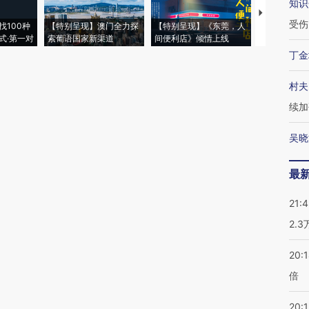
知识
【推广】走
受伤
找100种
【特别呈现】澳门全力探
【特别呈现】《东莞，人
会，让数智科
式·第一对
索葡语国家新渠道
间便利店》倾情上线
业
丁金
村夫
续加
吴晓
最
21:
2.
20:
倍
20:1