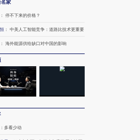
新名家
：
停不下来的价格？
恒
：
中美人工智能竞争：道路比技术更重要
：
海外能源供给缺口对中国的影响
频
跨国走私7万
视线｜被称为“蟑螂”的印
视线｜“入侵”还是“人道危
检体内含3种
度Z世代 用街头抗争将教
机”？难民潮撕裂西班牙
秘鲁纳斯
育部长拱下台
飞地休达
13人遇难
客
：
多看少动