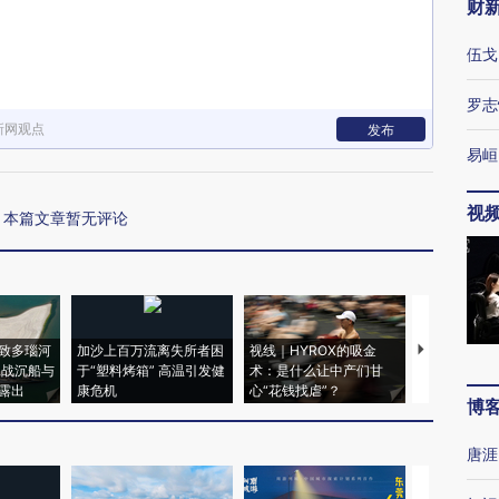
财
伍戈
罗志
新网观点
发布
易峘
视
本篇文章暂无评论
致多瑙河
加沙上百万流离失所者困
视线｜HYROX的吸金
马航飞行员
二战沉船与
于“塑料烤箱” 高温引发健
术：是什么让中产们甘
粒摇头丸 尿
露出
康危机
心“花钱找虐”？
毒品
博
唐涯