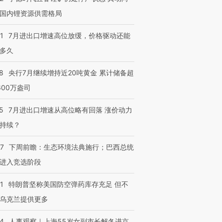
国内锂资源供需格局
1
7月进出口增速高位放缓，价格驱动还能
多久
8
央行7月继续增持近20吨黄金 累计储备超
600万盎司
5
7月进出口增速从高位略有回落 涨价动力
持续？
07
下周前瞻：生态环境法典施行；巴西总统
进入竞选阶段
1
特朗普坚称美国防空弹药库存充足 但不
乌克兰提供更多
24
人事观察｜上海55岁女副市长解冬进京