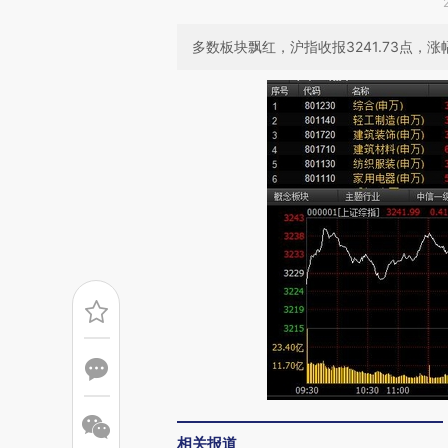
多数板块飘红，沪指收报3241.73点，涨幅
相关报道