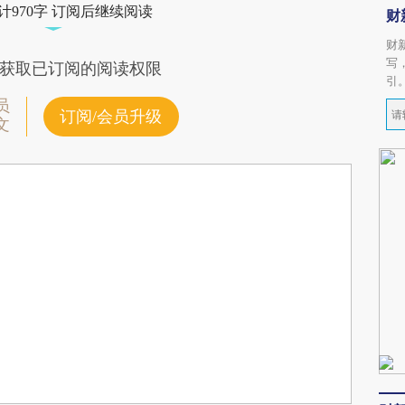
计970字 订阅后继续阅读
财
财
写
获取已订阅的阅读权限
引
员
订阅/会员升级
文