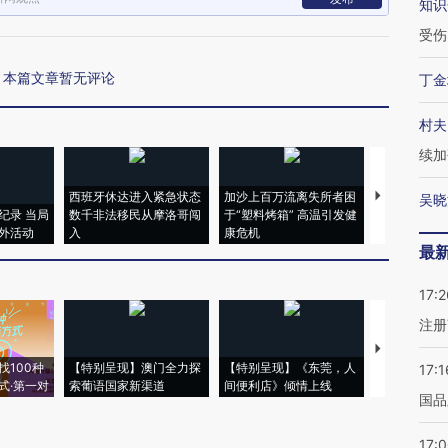
知识
受伤
本篇文章暂无评论
丁金
村夫
续加
西班牙休达进入紧急状态
加沙上百万流离失所者困
马航飞行员
吴晓
纪录 当局
数千非法移民从摩洛哥闯
于“塑料烤箱” 高温引发健
粒摇头丸 尿
外活动
入
康危机
毒品
最
17:2
注册
【推广】走
找100种
【特别呈现】澳门全力探
【特别呈现】《东莞，人
会，让数智科
17:1
式·第一对
索葡语国家新渠道
间便利店》倾情上线
业
国品
17: