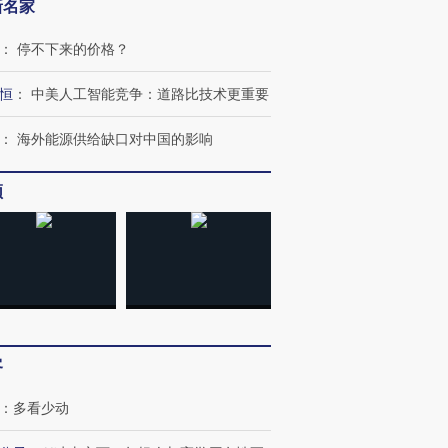
新名家
：
停不下来的价格？
恒
：
中美人工智能竞争：道路比技术更重要
：
海外能源供给缺口对中国的影响
频
客
：
多看少动