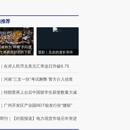
辑推荐
|被称为“蟑螂”的印度
代 将教育部长拱下台
显影｜瓜农的漫长等待
｜
在岸人民币兑美元汇率连日升破6.75
｜
河南“三支一扶”考试舞弊 警方介入侦查
｜
特朗普再上台后中国留学生获签数量大减
｜
广州开发区产业园REIT较发行价“腰斩”
周刊
｜
【封面报道】电力现货市场元年突进