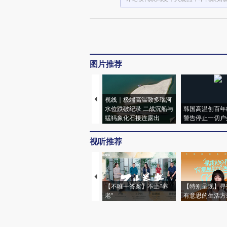
图片推荐
视线｜极端高温致多瑙河
水位跌破纪录 二战沉船与
韩国高温创百年
猛犸象化石接连露出
警告停止一切户
视听推荐
【不唯一答案】不止“养
【特别呈现】寻
老”
有意思的生活方