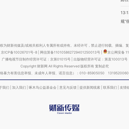
13:1
规”
权为财新传媒及/或相关权利人专属所有或持有。未经许可，禁止进行转载、摘编、
京ICP备10026701号-8
|
网信算备110105862729401250013号
|
京公网安备 11
广播电视节目制作经营许可证：京第01015号
|
出版物经营许可证：第直100013号
Copyright 财新网 All Rights Reserved 版权所有 复制必究
害信息举报、未成年人举报、谣言信息）：010-85905050 13195200605 举报邮
于我们
|
加入我们
|
啄木鸟公益基金会
|
意见与反馈
|
提供新闻线索
|
联系我们
|
友情