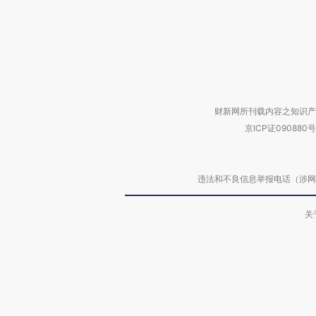
财新网所刊载内容之知识产
京ICP证090880号
违法和不良信息举报电话（涉网络暴力有
关