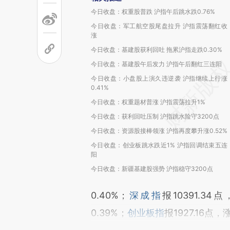
今日收盘：权重股普跌 沪指午后跳水跌0.76%
今日收盘：军工航空股尾盘拉升 沪指震荡翻红收
涨
今日收盘：基建股获利回吐 拖累沪指走跌0.30%
今日收盘：基建股午后发力 沪指午后翻红三连阳
今日收盘：小盘股上演久违逆袭 沪指继续上行涨
0.41%
今日收盘：权重题材普涨 沪指震荡拉升1%
今日收盘：获利回吐压制 沪指跳水险守3200点
今日收盘：资源股接棒领涨 沪指再度攀升涨0.52%
今日收盘：创业板跳水跌近1% 沪指回调结束五连
阳
今日收盘：新疆基建股强势 沪指稳守3200点
0.40%；
深成指
报10391.34
0.39%；
创业板指
报1927.16点，