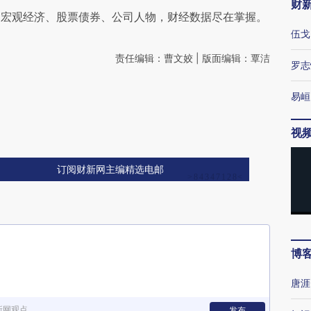
财
阅宏观经济、股票债券、公司人物，财经数据尽在掌握。
伍戈
责任编辑：曹文姣 | 版面编辑：覃洁
罗志
易峘
视
订阅财新网主编精选电邮
博
唐涯
新网观点
发布