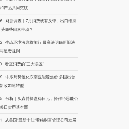
和产品共同突破
56
财新调查｜7月消费或有反弹、出口维持
 受哪些因素带动？
42
生态环境法典将施行 最高法明确新旧法
与追责规则
0
看空消费的“三大误区”
59
中东局势催化东南亚能源焦虑 多国出台
新政加速转型
05
分析｜贝森特操盘稳日元，操作巧思能否
美日货币基本面
1
从美国“最新十佳”看纯财富管理公司发展