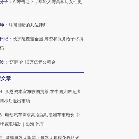
分子
：
AI冲击之下，年轻人与高学历女性更
坤
：
耳闻目睹的几位律师
日记
：
长护险覆盖全国 筹资和服务给予将持
码
跨国走私7万
视线｜HYROX的吸金
视线｜被
波
：
“沉睡”的10万亿元公积金
检体内含3种
术：是什么让中产们甘
泽连斯基密集出访美英 索
度Z世代
心“花钱找虐”？
要防空导弹“救急”
育部长拱
新文章
6
贝恩资本宣布收购贡茶 在中国大陆无法
商标后退出市场
进第四届链博
【商旅对话】华住集团
技“链”接产
【特别呈现】寻找100种
CFO：不靠规模取胜，华
【特别呈
6
电动汽车需求高涨驱动澳洲车市增长 中
有意思的生活方式·第三对
住三大增长引擎是什么？
有意思的
牌表现强劲｜出海·汽车
00
普渡机器人张涛：机器人规模化靠技术、