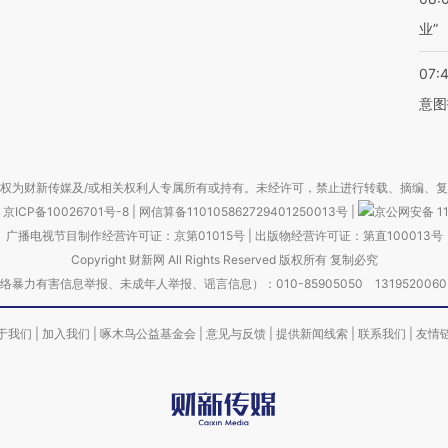
业”
07:
意图
权为财新传媒及/或相关权利人专属所有或持有。未经许可，禁止进行转载、摘编、
京ICP备10026701号-8
|
网信算备110105862729401250013号
|
京公网安备 11
广播电视节目制作经营许可证：京第01015号
|
出版物经营许可证：第直100013号
Copyright 财新网 All Rights Reserved 版权所有 复制必究
害信息举报、未成年人举报、谣言信息）：010-85905050 13195200605 举报邮
于我们
|
加入我们
|
啄木鸟公益基金会
|
意见与反馈
|
提供新闻线索
|
联系我们
|
友情