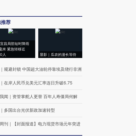
辑推荐
宜昌局部短时降雨
8毫米 紧急转移近
00人
显影｜瓜农的漫长等待
｜
规避封锁 中国超大油轮停靠埃及绕行非洲
｜
在岸人民币兑美元汇率连日升破6.75
我闻
｜
资管掌舵人更替 百年人寿僵局何解
｜
多国出台光伏新政加速转型
周刊
｜
【封面报道】电力现货市场元年突进