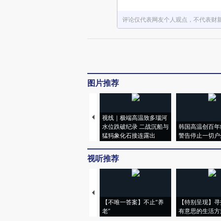
评论仅代表网友个人观点，不代表财
图片推荐
视线｜极端高温致多瑙河
水位跌破纪录 二战沉船与
韩国高温创百年
猛犸象化石接连露出
警告停止一切户
视听推荐
【不唯一答案】不止“养
【特别呈现】寻
老”
有意思的生活方