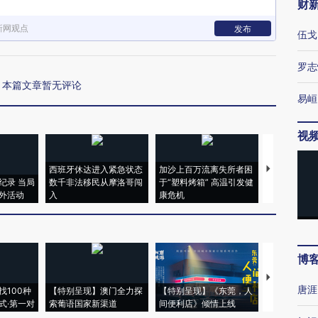
财
新网观点
发布
伍戈
罗志
本篇文章暂无评论
易峘
视
西班牙休达进入紧急状态
加沙上百万流离失所者困
视线｜HYR
纪录 当局
数千非法移民从摩洛哥闯
于“塑料烤箱” 高温引发健
术：是什么
外活动
入
康危机
心“花钱找虐
博
【推广】走
唐涯
找100种
【特别呈现】澳门全力探
【特别呈现】《东莞，人
会，让数智科
式·第一对
索葡语国家新渠道
间便利店》倾情上线
业