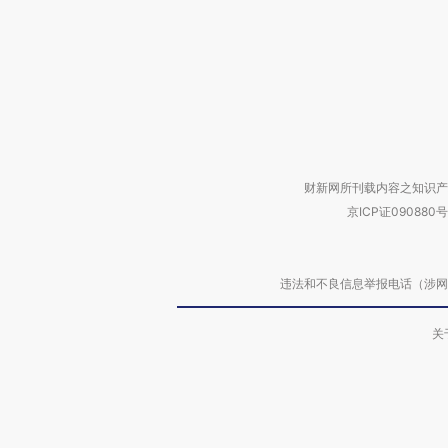
财新网所刊载内容之知识产
京ICP证090880号
违法和不良信息举报电话（涉网络暴力有
关