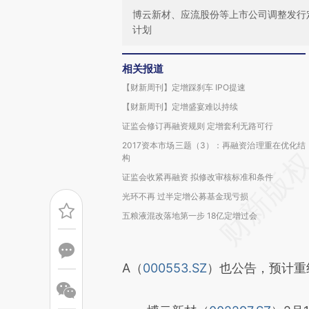
博云新材、应流股份等上市公司调整发行
计划
相关报道
【财新周刊】定增踩刹车 IPO提速
【财新周刊】定增盛宴难以持续
证监会修订再融资规则 定增套利无路可行
2017资本市场三题（3）：再融资治理重在优化结
构
证监会收紧再融资 拟修改审核标准和条件
光环不再 过半定增公募基金现亏损
五粮液混改落地第一步 18亿定增过会
A（
000553.SZ
）也公告，预计重