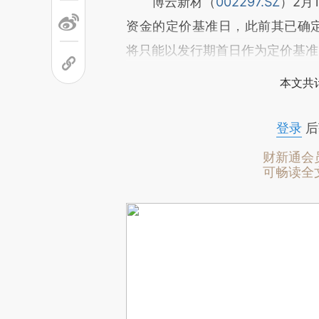
博云新材（
002297.SZ
）2月
资金的定价基准日，此前其已确定发
将只能以发行期首日作为定价基准
本文共计
登录
后
财新通会
可畅读全