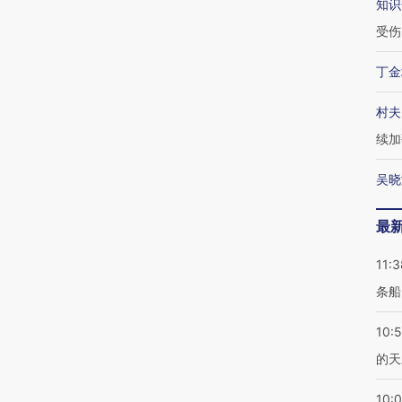
知识
受伤
丁金
村夫
续加
吴晓
最
11:3
条船
10:
的天
10: