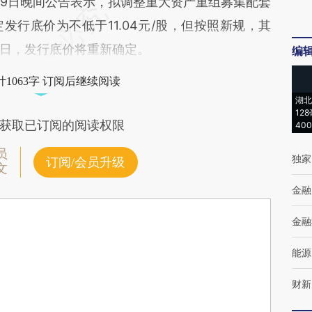
19日晚间公告表示，拟调整重大资产重组募集配套
行底价为不低于11.04元/股，但按照新规，其
日，发行底价将重新确定。
编
1063字 订阅后继续阅读
湖北
12
获取已订阅的阅读权限
40
员
独家
订阅/会员升级
文
金融
金融
能源
财新