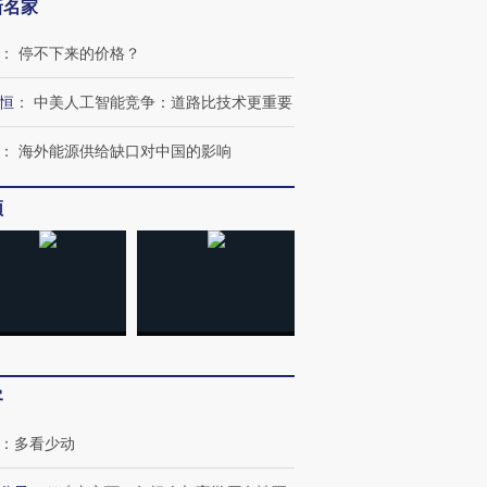
新名家
：
停不下来的价格？
恒
：
中美人工智能竞争：道路比技术更重要
：
海外能源供给缺口对中国的影响
频
OX的吸金
马航飞行员跨国走私7万
视线｜被称为“蟑螂”的印
让中产们甘
粒摇头丸 尿检体内含3种
度Z世代 用街头抗争将教
秘鲁纳斯
”？
毒品
育部长拱下台
13人遇难
客
进第四届链博
【商旅对话】华住集团
：
多看少动
技“链”接产
【特别呈现】寻找100种
CFO：不靠规模取胜，华
【特别呈
有意思的生活方式·第三对
住三大增长引擎是什么？
有意思的