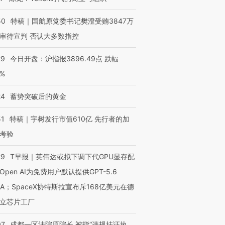
50
特稿｜国航原党委书记樊澄受贿3847万
审待宣判 否认大多数指控
29
今日开盘：沪指报3896.49点 跌幅
0%
24
蓄势突破后的黄金
51
特稿｜宇树发行市值610亿 先行者的加
考验
29
T早报｜英伟达或拟下调下代GPU显存配
Open AI为免费用户默认提供GPT-5.6
NA；SpaceX协特斯拉宣布斥168亿美元在德
立芯片工厂
07
成都一区法院原院长 被指“违规挂证执