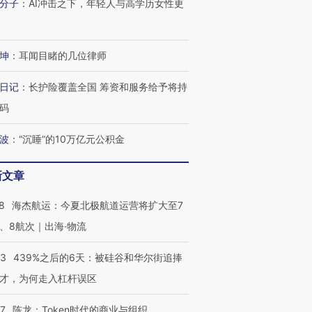
分子
：
AI冲击之下，年轻人与高学历女性更
坤
：
耳闻目睹的几位律师
日记
：
长护险覆盖全国 筹资和服务给予将持
码
波
：
“沉睡”的10万亿元公积金
新文章
8
海杰航运：今夏北极航道运营将扩大至7
、8航次｜出海·物流
53
439%之后的6天：被硅谷和华尔街追捧
才，为何走入杠杆误区
07
陈龙：Token时代的商业与组织