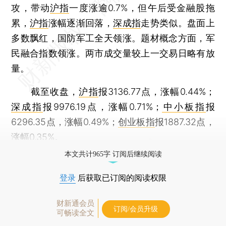
攻，带动
沪指
一度涨逾0.7%，但午后受金融股拖
累，
沪指
涨幅逐渐回落，
深成指
走势类似。盘面上
多数飘红，国防军工全天领涨。题材概念方面，军
民融合指数领涨。两市成交量较上一交易日略有放
量。
截至收盘，
沪指
报3136.77点，涨幅0.44%；
深成指
报9976.19点，涨幅0.71%；
中小板指
报
6296.35点，涨幅0.49%；
创业板指
报1887.32点，
涨幅0.35%。
本文共计965字 订阅后继续阅读
登录
后获取已订阅的阅读权限
财新通会员
订阅/会员升级
可畅读全文