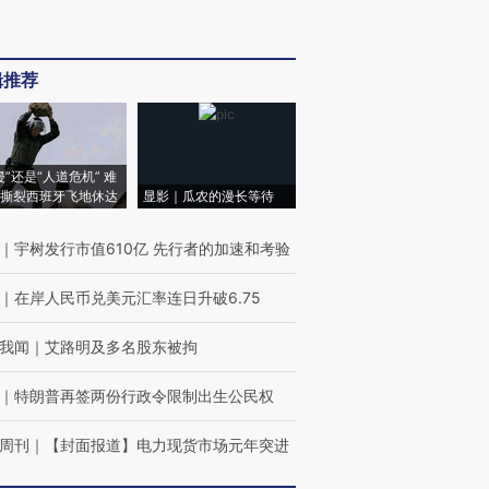
辑推荐
侵”还是“人道危机” 难
撕裂西班牙飞地休达
显影｜瓜农的漫长等待
｜
宇树发行市值610亿 先行者的加速和考验
｜
在岸人民币兑美元汇率连日升破6.75
我闻
｜
艾路明及多名股东被拘
｜
特朗普再签两份行政令限制出生公民权
周刊
｜
【封面报道】电力现货市场元年突进