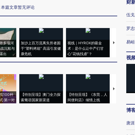
财
本篇文章暂无评论
伍戈
罗志
易峘
致多瑙河
加沙上百万流离失所者困
视线｜HYROX的吸金
马航飞行员
二战沉船与
于“塑料烤箱” 高温引发健
术：是什么让中产们甘
粒摇头丸 尿
露出
康危机
心“花钱找虐”？
毒品
视
【推广】走
找100种
【特别呈现】澳门全力探
【特别呈现】《东莞，人
会，让数智科
式·第一对
索葡语国家新渠道
间便利店》倾情上线
业
博
唐涯