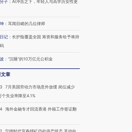
分子
：
AI冲击之下，年轻人与高学历女性更
坤
：
耳闻目睹的几位律师
日记
：
长护险覆盖全国 筹资和服务给予将持
码
波
：
“沉睡”的10万亿元公积金
新文章
43
7月美国劳动力市场意外放缓 岗位减少
3万个失业率降至4.1%
14
海外金融专才回流香港 外籍工作签证翻
2
宁德时代宜春锂矿仍处停产状态 其动向