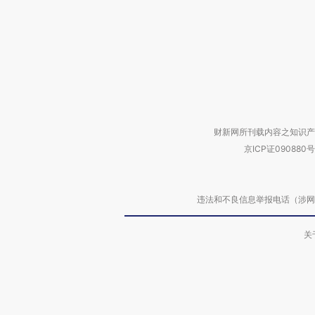
财新网所刊载内容之知识产
京ICP证090880号
违法和不良信息举报电话（涉网络暴力有
关