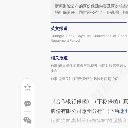
浙商财险公布的两份保函内容及两次核实
销担保责任；同时还公布了一份说明，指
英文报道
Guangfa Bank Says Its Guarantees of Bond
Repayment Faked
相关报道
独家|侨兴债保函真假再现疑云 浙商财险高管曾大
换血
独家|监管关注浙商财险赔付 风险敞口超10亿
《合作银行保函》（下称保函）真
股份有限公司惠州分行”（下称
惠
续两次向惠州分行核实时的回执和