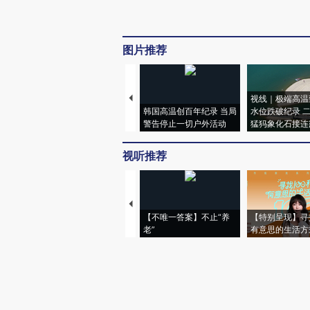
图片推荐
视线｜极端高温
韩国高温创百年纪录 当局
水位跌破纪录 
警告停止一切户外活动
猛犸象化石接连
视听推荐
【不唯一答案】不止“养
【特别呈现】寻
老”
有意思的生活方