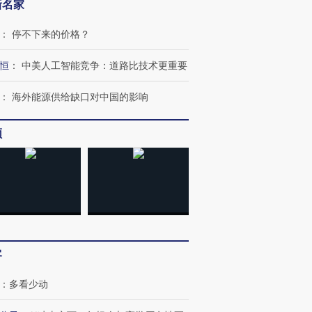
新名家
：
停不下来的价格？
恒
：
中美人工智能竞争：道路比技术更重要
：
海外能源供给缺口对中国的影响
跨国走私7万
视线｜被称为“蟑螂”的印
视线｜“入侵”还是“人道危
检体内含3种
度Z世代 用街头抗争将教
机”？难民潮撕裂西班牙
秘鲁纳斯
育部长拱下台
飞地休达
13人遇难
频
进第四届链博
【商旅对话】华住集团
技“链”接产
【特别呈现】寻找100种
CFO：不靠规模取胜，华
【特别呈
有意思的生活方式·第三对
住三大增长引擎是什么？
有意思的
客
：
多看少动