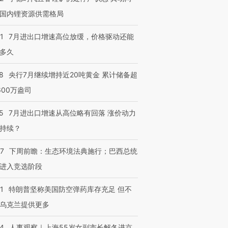
国内锂资源供需格局
1
7月进出口增速高位放缓，价格驱动还能
多久
8
央行7月继续增持近20吨黄金 累计储备超
600万盎司
5
7月进出口增速从高位略有回落 涨价动力
持续？
07
下周前瞻：生态环境法典施行；巴西总统
进入竞选阶段
1
特朗普坚称美国防空弹药库存充足 但不
乌克兰提供更多
24
人事观察｜上海55岁女副市长解冬进京