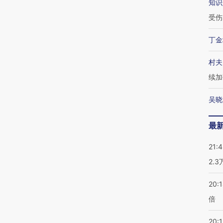
知识
受伤
丁金
村夫
续加
吴晓
最
21:
2.
20:
倍
20:1