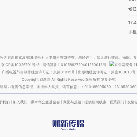
候任
17:
手祖
权为财新传媒及/或相关权利人专属所有或持有。未经许可，禁止进行转载、摘编、
京ICP备10026701号-8
|
网信算备110105862729401250013号
|
京公网安备 11
广播电视节目制作经营许可证：京第01015号
|
出版物经营许可证：第直100013号
Copyright 财新网 All Rights Reserved 版权所有 复制必究
害信息举报、未成年人举报、谣言信息）：010-85905050 13195200605 举报邮
于我们
|
加入我们
|
啄木鸟公益基金会
|
意见与反馈
|
提供新闻线索
|
联系我们
|
友情