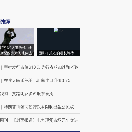
辑推荐
侵”还是“人道危机” 难
撕裂西班牙飞地休达
显影｜瓜农的漫长等待
｜
宇树发行市值610亿 先行者的加速和考验
｜
在岸人民币兑美元汇率连日升破6.75
我闻
｜
艾路明及多名股东被拘
｜
特朗普再签两份行政令限制出生公民权
周刊
｜
【封面报道】电力现货市场元年突进