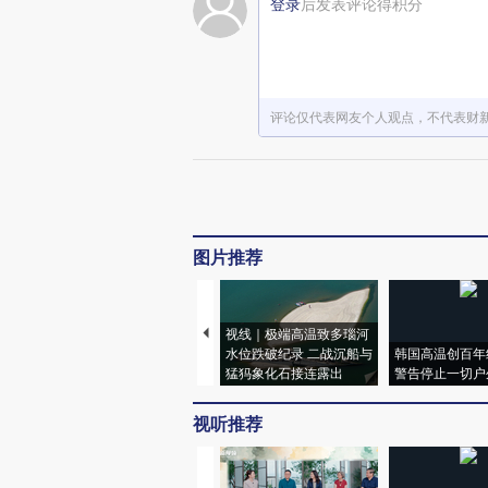
登录
后发表评论得积分
评论仅代表网友个人观点，不代表财
图片推荐
视线｜极端高温致多瑙河
水位跌破纪录 二战沉船与
韩国高温创百年
猛犸象化石接连露出
警告停止一切户
视听推荐