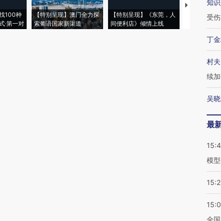
知识
【推广】走
找100种
【特别呈现】澳门全力探
【特别呈现】《东莞，人
会，让数智科
受伤
式·第一对
索葡语国家新渠道
间便利店》倾情上线
业
丁金
村夫
续加
吴晓
最
15:
模型
15:2
15:
全国