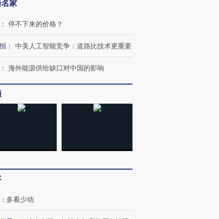
新名家
：
停不下来的价格？
恒
：
中美人工智能竞争：道路比技术更重要
：
海外能源供给缺口对中国的影响
频
OX的吸金
马航飞行员跨国走私7万
视线｜被称为“蟑螂”的印
让中产们甘
粒摇头丸 尿检体内含3种
度Z世代 用街头抗争将教
秘鲁纳斯
”？
毒品
育部长拱下台
13人遇难
客
：
多看少动