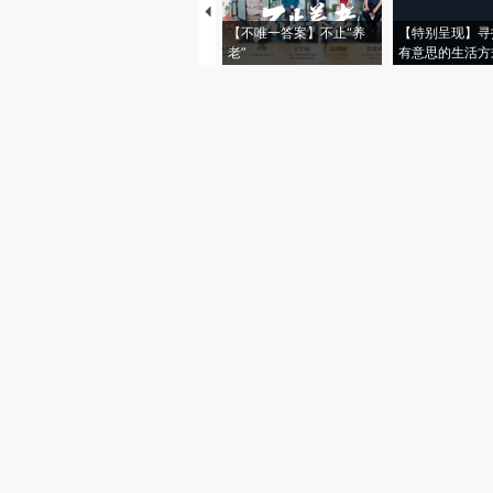
【不唯一答案】不止“养
【特别呈现】寻
老”
有意思的生活方