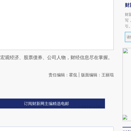
财
财
写
引
阅宏观经济、股票债券、公司人物，财经信息尽在掌握。
责任编辑：霍侃 | 版面编辑：王丽琨
订阅财新网主编精选电邮