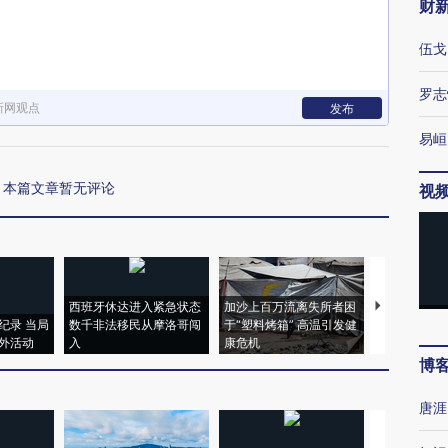
财
伍戈
罗志
新网观点
发布
易峘
本篇文章暂无评论
视
西班牙休达进入紧急状态
加沙上百万流离失所者困
视线｜HYR
纪录 当局
数千非法移民从摩洛哥闯
于“塑料烤箱” 高温引发健
术：是什么
外活动
入
康危机
心“花钱找虐
博
唐涯