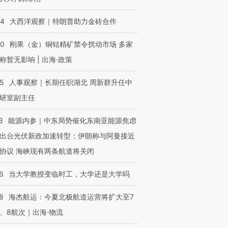
44
大西洋观察｜特朗普助力金砖合作
40
刚果（金）铜钴精矿禁令扰动市场 多家
称暂无影响 | 出海·政策
25
人事观察｜长期任职湖北 周新群升任中
研室副主任
3
能源内参｜中东局势催化东南亚能源焦虑
出台光伏新政加速转型；伊朗称与阿曼接近
协议 海峡现有两条航道将关闭
6
当大学教授变临时工，大学还是大学吗
8
海杰航运：今夏北极航道运营将扩大至7
、8航次｜出海·物流