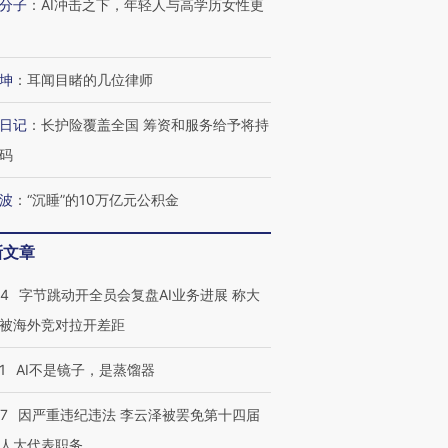
分子
：
AI冲击之下，年轻人与高学历女性更
进第四届链博
【商旅对话】华住集团
技“链”接产
【特别呈现】寻找100种
CFO：不靠规模取胜，华
【特别呈
有意思的生活方式·第三对
住三大增长引擎是什么？
有意思的
坤
：
耳闻目睹的几位律师
日记
：
长护险覆盖全国 筹资和服务给予将持
码
波
：
“沉睡”的10万亿元公积金
新文章
44
字节跳动开全员会复盘AI业务进展 称大
被海外竞对拉开差距
1
AI不是镜子，是蒸馏器
07
因严重违纪违法 李云泽被罢免第十四届
人大代表职务