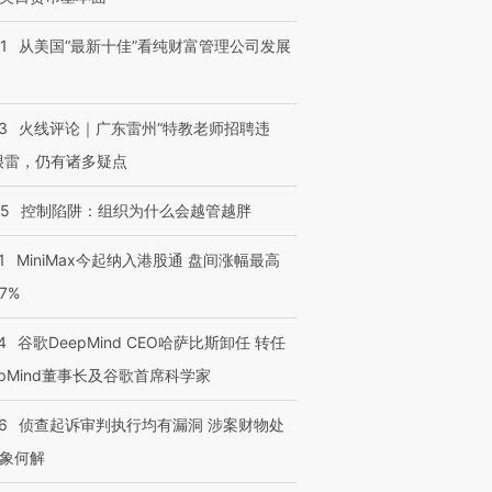
1
从美国“最新十佳”看纯财富管理公司发展
3
火线评论｜广东雷州“特教老师招聘违
很雷，仍有诸多疑点
05
控制陷阱：组织为什么会越管越胖
1
MiniMax今起纳入港股通 盘间涨幅最高
77%
4
谷歌DeepMind CEO哈萨比斯卸任 转任
epMind董事长及谷歌首席科学家
6
侦查起诉审判执行均有漏洞 涉案财物处
象何解