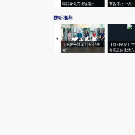
猛犸象化石接连露出
警告停止一切户
视听推荐
【不唯一答案】不止“养
【特别呈现】寻
老”
有意思的生活方