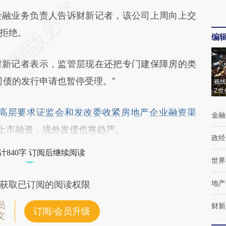
融业务负责人告诉财新记者，该公司上周向上交
拒绝。
编
新记者表示，监管层现在还把专门建保障房的类
司债的发行申请也暂停受理。”
视线
Z世
高层要求证监会和发改委收紧房地产企业融资渠
金融
上市融资，境外发债也将趋严。
政经
计840字 订阅后继续阅读
世界
地产
获取已订阅的阅读权限
员
财新
订阅/会员升级
文