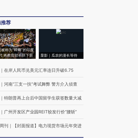
辑推荐
|被称为“蟑螂”的印度
代 将教育部长拱下台
显影｜瓜农的漫长等待
｜
在岸人民币兑美元汇率连日升破6.75
｜
河南“三支一扶”考试舞弊 警方介入侦查
｜
特朗普再上台后中国留学生获签数量大减
｜
广州开发区产业园REIT较发行价“腰斩”
周刊
｜
【封面报道】电力现货市场元年突进