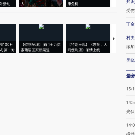
知识
外活动
入
康危机
毒品
受伤
丁金
村夫
【推广】走
找100种
【特别呈现】澳门全力探
【特别呈现】《东莞，人
会，让数智科
续加
式·第一对
索葡语国家新渠道
间便利店》倾情上线
业
吴晓
最
15:1
14:
光伏
14:
撬动