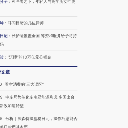
分子
：
AI冲击之下，年轻人与高学历女性更
心“花钱找虐”？
要防空导弹“救急”
育部长拱
坤
：
耳闻目睹的几位律师
日记
：
长护险覆盖全国 筹资和服务给予将持
进第四届链博
【商旅对话】华住集团
技“链”接产
【特别呈现】寻找100种
CFO：不靠规模取胜，华
【特别呈
码
有意思的生活方式·第三对
住三大增长引擎是什么？
有意思的
波
：
“沉睡”的10万亿元公积金
新文章
0
看空消费的“三大误区”
59
中东局势催化东南亚能源焦虑 多国出台
新政加速转型
05
分析｜贝森特操盘稳日元，操作巧思能否
美日货币基本面