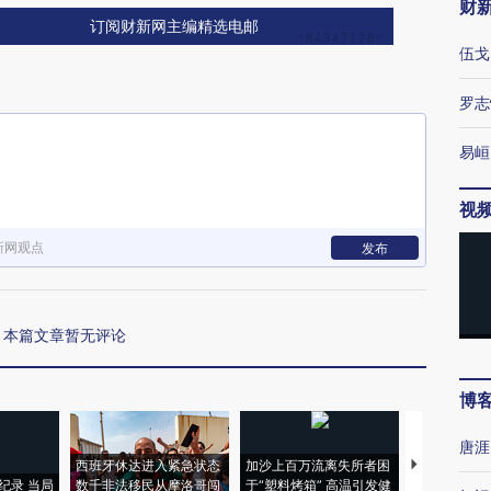
财
订阅财新网主编精选电邮
伍戈
罗志
易峘
视
新网观点
发布
本篇文章暂无评论
博
唐涯
西班牙休达进入紧急状态
加沙上百万流离失所者困
马航飞行员
纪录 当局
数千非法移民从摩洛哥闯
于“塑料烤箱” 高温引发健
粒摇头丸 尿