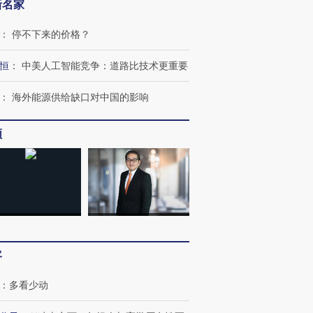
新名家
：
停不下来的价格？
恒
：
中美人工智能竞争：道路比技术更重要
：
海外能源供给缺口对中国的影响
频
客
：
多看少动
跨国走私7万
视线｜HYROX的吸金
视线｜被
检体内含3种
术：是什么让中产们甘
泽连斯基密集出访美英 索
度Z世代