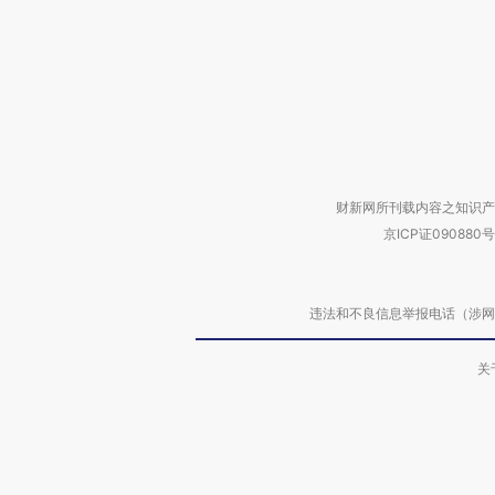
财新网所刊载内容之知识产
京ICP证090880号
违法和不良信息举报电话（涉网络暴力有
关