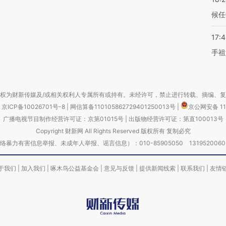
候任
17:
手祖
权为财新传媒及/或相关权利人专属所有或持有。未经许可，禁止进行转载、摘编、
京ICP备10026701号-8
|
网信算备110105862729401250013号
|
京公网安备 11
广播电视节目制作经营许可证：京第01015号
|
出版物经营许可证：第直100013号
Copyright 财新网 All Rights Reserved 版权所有 复制必究
害信息举报、未成年人举报、谣言信息）：010-85905050 13195200605 举报邮
于我们
|
加入我们
|
啄木鸟公益基金会
|
意见与反馈
|
提供新闻线索
|
联系我们
|
友情