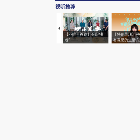
视听推荐
【不唯一答案】不止“养
【特别呈现】寻
老”
有意思的生活方