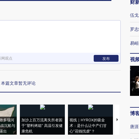
财
伍戈
罗志
易峘
新网观点
发布
视
本篇文章暂无评论
博
致多瑙河
加沙上百万流离失所者困
视线｜HYROX的吸金
马航飞行员
二战沉船与
于“塑料烤箱” 高温引发健
术：是什么让中产们甘
粒摇头丸 尿
唐涯
露出
康危机
心“花钱找虐”？
毒品