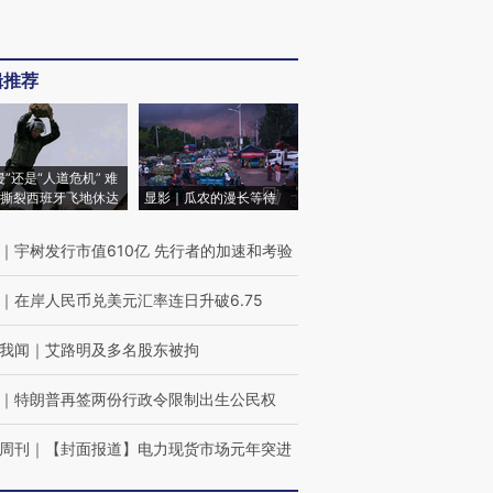
辑推荐
侵”还是“人道危机” 难
撕裂西班牙飞地休达
显影｜瓜农的漫长等待
｜
宇树发行市值610亿 先行者的加速和考验
｜
在岸人民币兑美元汇率连日升破6.75
我闻
｜
艾路明及多名股东被拘
｜
特朗普再签两份行政令限制出生公民权
周刊
｜
【封面报道】电力现货市场元年突进