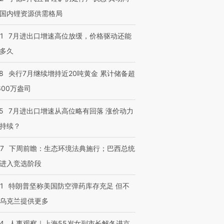
国内锂资源供需格局
1
7月进出口增速高位放缓，价格驱动还能
多久
8
央行7月继续增持近20吨黄金 累计储备超
600万盎司
5
7月进出口增速从高位略有回落 涨价动力
持续？
07
下周前瞻：生态环境法典施行；巴西总统
进入竞选阶段
1
特朗普坚称美国防空弹药库存充足 但不
乌克兰提供更多
24
人事观察｜上海55岁女副市长解冬进京