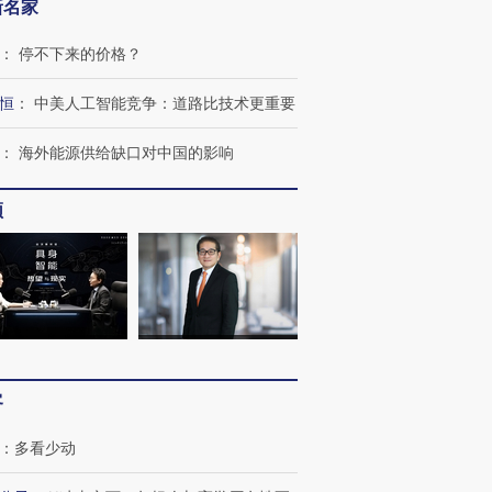
新名家
：
停不下来的价格？
恒
：
中美人工智能竞争：道路比技术更重要
：
海外能源供给缺口对中国的影响
频
客
跨国走私7万
视线｜被称为“蟑螂”的印
视线｜“入侵”还是“人道危
检体内含3种
度Z世代 用街头抗争将教
机”？难民潮撕裂西班牙
秘鲁纳斯
：
多看少动
育部长拱下台
飞地休达
13人遇难