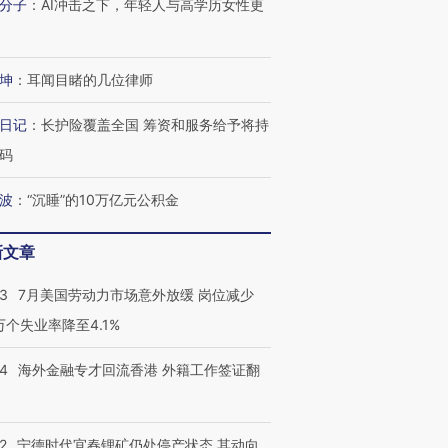
分子
：
AI冲击之下，年轻人与高学历女性更
坤
：
耳闻目睹的几位律师
进第四届链博
【商旅对话】华住集团
技“链”接产
【特别呈现】寻找100种
CFO：不靠规模取胜，华
【特别呈
日记
：
长护险覆盖全国 筹资和服务给予将持
有意思的生活方式·第三对
住三大增长引擎是什么？
有意思的
码
波
：
“沉睡”的10万亿元公积金
新文章
43
7月美国劳动力市场意外放缓 岗位减少
3万个失业率降至4.1%
14
海外金融专才回流香港 外籍工作签证翻
2
宁德时代宜春锂矿仍处停产状态 其动向