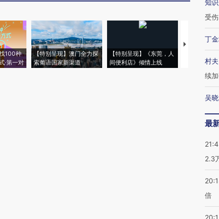
知识
受伤
丁金
【推广】走
找100种
【特别呈现】澳门全力探
【特别呈现】《东莞，人
会，让数智科
村夫
式·第一对
索葡语国家新渠道
间便利店》倾情上线
业
续加
吴晓
最
21:
2.
20:
倍
20:1