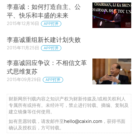
李嘉诚：如何打造自主、公
平、快乐和丰盛的未来
2015年12月16日
APP打开
李嘉诚重组新长建计划失败
2015年11月25日
APP打开
李嘉诚回应争议：不相信文革
式思维复苏
2015年09月29日
APP打开
财新网所刊载内容之知识产权为财新传媒及/或相关权利人
专属所有或持有。未经许可，禁止进行转载、摘编、复制及
建立镜像等任何使用。
如有意愿转载，请发邮件至
hello@caixin.com
，获得书面
确认及授权后，方可转载。