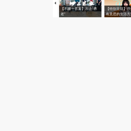
【不唯一答案】不止“养
【特别呈现】寻
老”
有意思的生活方