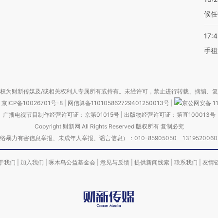
候任
17:
手祖
权为财新传媒及/或相关权利人专属所有或持有。未经许可，禁止进行转载、摘编、
京ICP备10026701号-8
|
网信算备110105862729401250013号
|
京公网安备 11
广播电视节目制作经营许可证：京第01015号
|
出版物经营许可证：第直100013号
Copyright 财新网 All Rights Reserved 版权所有 复制必究
害信息举报、未成年人举报、谣言信息）：010-85905050 13195200605 举报邮
于我们
|
加入我们
|
啄木鸟公益基金会
|
意见与反馈
|
提供新闻线索
|
联系我们
|
友情