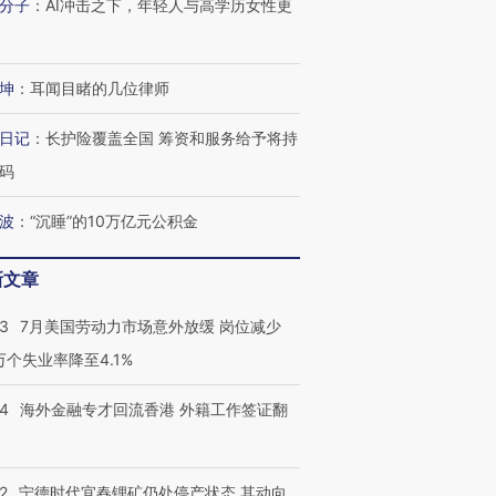
分子
：
AI冲击之下，年轻人与高学历女性更
进第四届链博
【商旅对话】华住集团
技“链”接产
【特别呈现】寻找100种
CFO：不靠规模取胜，华
【特别呈
有意思的生活方式·第三对
住三大增长引擎是什么？
有意思的
坤
：
耳闻目睹的几位律师
日记
：
长护险覆盖全国 筹资和服务给予将持
码
波
：
“沉睡”的10万亿元公积金
新文章
43
7月美国劳动力市场意外放缓 岗位减少
3万个失业率降至4.1%
14
海外金融专才回流香港 外籍工作签证翻
2
宁德时代宜春锂矿仍处停产状态 其动向