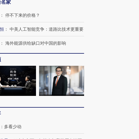
新名家
：
停不下来的价格？
恒
：
中美人工智能竞争：道路比技术更重要
：
海外能源供给缺口对中国的影响
频
跨国走私7万
视线｜被称为“蟑螂”的印
视线｜“入侵”还是“人道危
检体内含3种
度Z世代 用街头抗争将教
机”？难民潮撕裂西班牙
秘鲁纳斯
育部长拱下台
飞地休达
13人遇难
客
：
多看少动