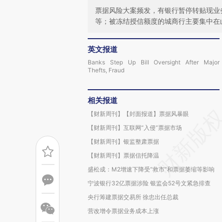
票据风险大案频发，有银行暂停转贴现业
等；被冻结授信额度的城商行主要集中在
英文报道
Banks Step Up Bill Oversight After Major
Thefts, Fraud
相关报道
【财新周刊】【封面报道】票据风暴眼
【财新周刊】互联网“入侵”票据市场
【财新周刊】银监整肃票据
【财新周刊】票据信托降温
盛松成：M2增速下降受“救市”和票据萎缩等影响
宁波银行32亿票据涉险 银监会52号文紧急排查
央行筹建票据交易所 徐忠出任总裁
营改增令票据业务成本上涨