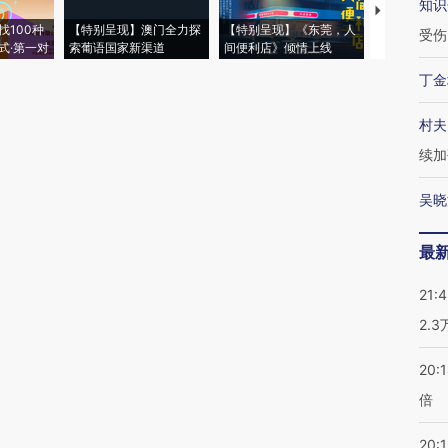
知识
【推广】走
找100种
【特别呈现】澳门全力探
【特别呈现】《东莞，人
会，让数智科
受伤
式·第一对
索葡语国家新渠道
间便利店》倾情上线
业
丁金
村夫
续加
吴晓
最
21:
2.
20:
倍
20:1