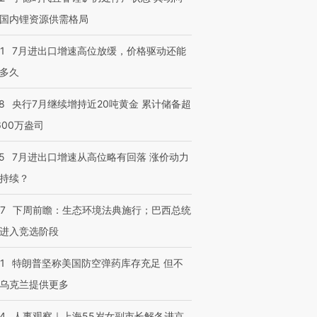
国内锂资源供需格局
1
7月进出口增速高位放缓，价格驱动还能
多久
8
央行7月继续增持近20吨黄金 累计储备超
600万盎司
5
7月进出口增速从高位略有回落 涨价动力
持续？
07
下周前瞻：生态环境法典施行；巴西总统
进入竞选阶段
1
特朗普坚称美国防空弹药库存充足 但不
乌克兰提供更多
24
人事观察｜上海55岁女副市长解冬进京