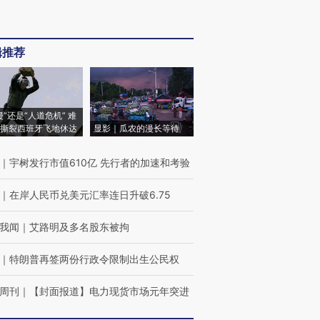
辑推荐
侵”还是“人道危机” 难
撕裂西班牙飞地休达
显影｜瓜农的漫长等待
｜
宇树发行市值610亿 先行者的加速和考验
｜
在岸人民币兑美元汇率连日升破6.75
我闻
｜
艾路明及多名股东被拘
｜
特朗普再签两份行政令限制出生公民权
周刊
｜
【封面报道】电力现货市场元年突进