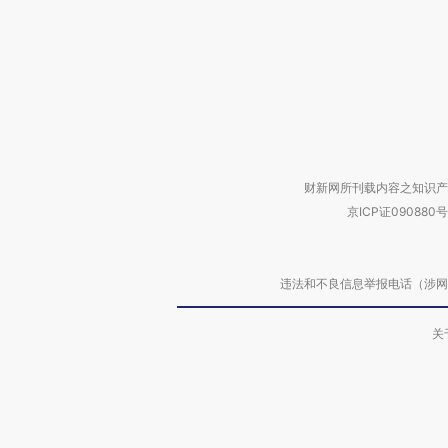
财新网所刊载内容之知识产
京ICP证090880号
违法和不良信息举报电话（涉网络暴力有
关