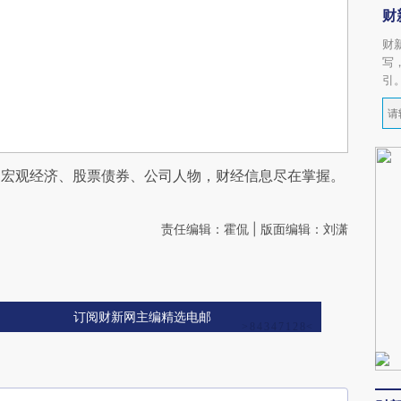
财
财
写
引
阅宏观经济、股票债券、公司人物，财经信息尽在掌握。
责任编辑：霍侃 | 版面编辑：刘潇
订阅财新网主编精选电邮