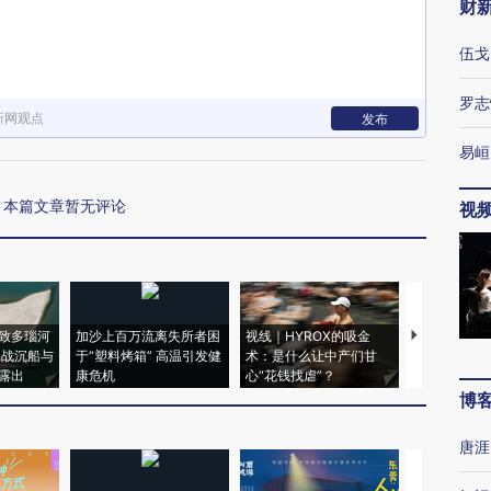
财
伍戈
罗志
新网观点
发布
易峘
本篇文章暂无评论
视
致多瑙河
加沙上百万流离失所者困
视线｜HYROX的吸金
马航飞行员
二战沉船与
于“塑料烤箱” 高温引发健
术：是什么让中产们甘
粒摇头丸 尿
露出
康危机
心“花钱找虐”？
毒品
博
唐涯