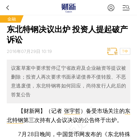
金融
东北特钢决议出炉 投资人提起破产
诉讼
2016年07月29日 10:19
T中
议案草案中要求暂停辽宁省政府及企业融资等提议被
删除；投资人再次要求书面承诺债券不债转股、不恶
意逃废债，东北特钢将如何回应，尚待发行人此后的
答复公告
【财新网】（记者
张宇哲
）
备受市场关注的
东
北特钢
第三次持有人会议决议的公告终于出炉。
7月28日晚间，中国货币网发布的《东北特殊