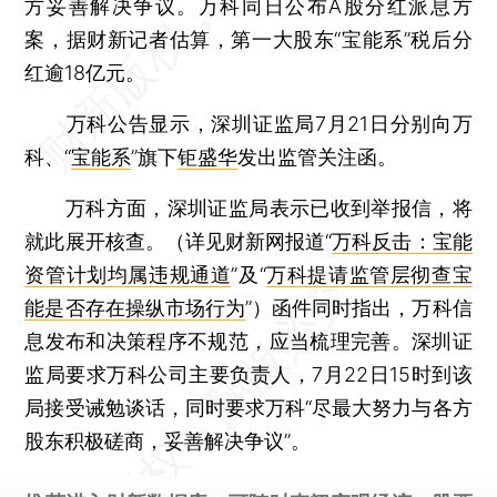
方妥善解决争议。万科同日公布A股分红派息方
案，据财新记者估算，第一大股东“宝能系”税后分
红逾18亿元。
万科公告显示，深圳证监局7月21日分别向万
科、“
宝能系
”旗下
钜盛华
发出监管关注函。
万科方面，深圳证监局表示已收到举报信，将
就此展开核查。（详见财新网报道“
万科反击：宝能
资管计划均属违规通道
”及“
万科提请监管层彻查宝
能是否存在操纵市场行为
”）函件同时指出，万科信
息发布和决策程序不规范，应当梳理完善。深圳证
监局要求万科公司主要负责人，7月22日15时到该
局接受诫勉谈话，同时要求万科“尽最大努力与各方
股东积极磋商，妥善解决争议”。