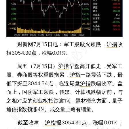
财新网7月15日电：军工股歇火领跌，
沪指
收
报3054.30点，涨幅0.01%。
周五（7月15日）
沪指
早盘高开低走，受军工
股、券商股等权重股拖累，
沪指
一路震荡下跌，最
低下探至3044.54点，临近尾盘
沪指
跌幅收窄。盘
面上，国防军工领跌，传媒、计算机跌幅居前，与
之相对应的
创业板指
跌逾1%。题材概念方面，量子
通信指数领涨4%。成交量上略有缩量。
截至收盘，
沪指
报3054.30点，涨幅0.01%；