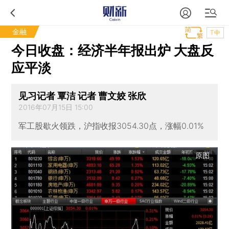
金融
T中
今日收盘：经济半年报出炉 大盘反
应平淡
见习记者 覃洁 记者 曹文姣 张欣
2016年07月15日 15:00
军工股歇火领跌，沪指收报3054.30点，涨幅0.01%
原图