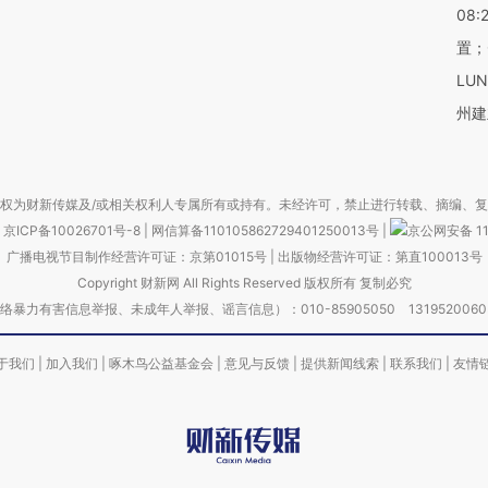
08:
置；
LU
州建
权为财新传媒及/或相关权利人专属所有或持有。未经许可，禁止进行转载、摘编、
京ICP备10026701号-8
|
网信算备110105862729401250013号
|
京公网安备 11
广播电视节目制作经营许可证：京第01015号
|
出版物经营许可证：第直100013号
Copyright 财新网 All Rights Reserved 版权所有 复制必究
害信息举报、未成年人举报、谣言信息）：010-85905050 13195200605 举报邮
于我们
|
加入我们
|
啄木鸟公益基金会
|
意见与反馈
|
提供新闻线索
|
联系我们
|
友情