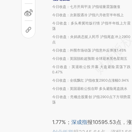
今日收盘：七月开局平淡 沪指缩量震荡微涨
今日收盘：次新股遇冷 沪指六月收官半年线上
今日收盘：多头希冀吃饭行情 沪指半年线上方震
荡
今日收盘：央妈表态挺人民币 沪指尾盘冲上2900
点
今日收盘：外围市场动荡 沪指意外反弹涨1.45%
今日收盘：英国脱欧超预期 全球迎来黑色星期五
今日收盘：英退欧公投开幕 大盘避险震荡下跌
0.47%
今日收盘：全线飘红 沪指收复2900点涨幅0.94%
今日收盘：英国退欧公投在即 多头避险尾盘跳水
今日收盘：壳概念股重创 沪指2900点下方弱势震
荡
1.77%；
深成指
报10595.53点，涨