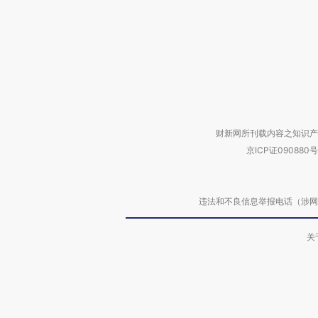
财新网所刊载内容之知识产
京ICP证090880号
违法和不良信息举报电话（涉网络暴力有
关