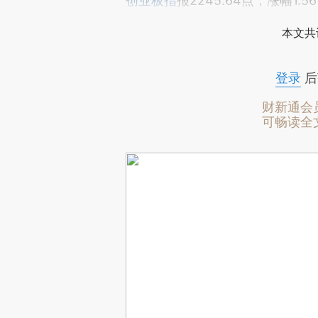
创业板指
报2245.64点，涨幅1.5
本文共
登录
后
财新通会
可畅读全