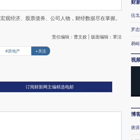
财
伍戈
阅宏观经济、股票债券、公司人物，财经数据尽在掌握。
罗志
责任编辑：曹文姣 | 版面编辑：覃洁
易峘
#房地产
+关注
视
订阅财新网主编精选电邮
博
唐涯