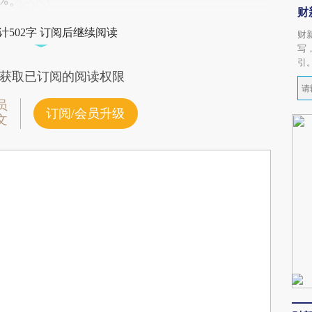
6%。
财
计502字 订阅后继续阅读
财
写
引
获取已订阅的阅读权限
员
订阅/会员升级
文