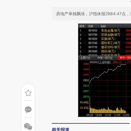
房地产单独飘绿，沪指休报2984.47点，涨
相关报道