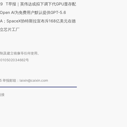
29
T早报｜英伟达或拟下调下代GPU显存配
Open AI为免费用户默认提供GPT-5.6
NA；SpaceX协特斯拉宣布斥168亿美元在德
立芯片工厂
复制及建立镜像等任何使用。
010502034662号
箱：laixin@caixin.com
链接