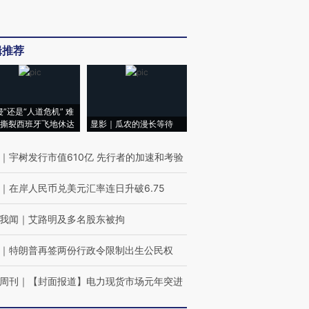
辑推荐
侵”还是“人道危机” 难
撕裂西班牙飞地休达
显影｜瓜农的漫长等待
｜
宇树发行市值610亿 先行者的加速和考验
｜
在岸人民币兑美元汇率连日升破6.75
我闻
｜
艾路明及多名股东被拘
｜
特朗普再签两份行政令限制出生公民权
周刊
｜
【封面报道】电力现货市场元年突进