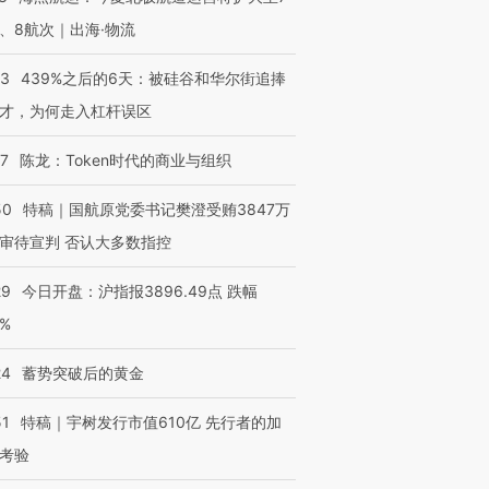
、8航次｜出海·物流
53
439%之后的6天：被硅谷和华尔街追捧
才，为何走入杠杆误区
07
陈龙：Token时代的商业与组织
50
特稿｜国航原党委书记樊澄受贿3847万
审待宣判 否认大多数指控
29
今日开盘：沪指报3896.49点 跌幅
0%
24
蓄势突破后的黄金
51
特稿｜宇树发行市值610亿 先行者的加
考验