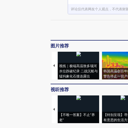
评论仅代表网友个人观点，不代表财
图片推荐
视线｜极端高温致多瑙河
水位跌破纪录 二战沉船与
韩国高温创百年
猛犸象化石接连露出
警告停止一切户
视听推荐
【不唯一答案】不止“养
【特别呈现】寻
老”
有意思的生活方