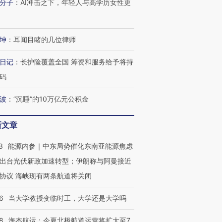
分子
：
AI冲击之下，年轻人与高学历女性更
坤
：
耳闻目睹的几位律师
日记
：
长护险覆盖全国 筹资和服务给予将持
码
波
：
“沉睡”的10万亿元公积金
OX的吸金
马航飞行员跨国走私7万
视线｜被称为“蟑螂”的印
让中产们甘
粒摇头丸 尿检体内含3种
度Z世代 用街头抗争将教
秘鲁纳斯
新文章
”？
毒品
育部长拱下台
13人遇难
3
能源内参｜中东局势催化东南亚能源焦虑
出台光伏新政加速转型；伊朗称与阿曼接近
协议 海峡现有两条航道将关闭
进第四届链博
【商旅对话】华住集团
6
当大学教授变临时工，大学还是大学吗
技“链”接产
【特别呈现】寻找100种
CFO：不靠规模取胜，华
【特别呈
有意思的生活方式·第三对
住三大增长引擎是什么？
有意思的
8
海杰航运：今夏北极航道运营将扩大至7