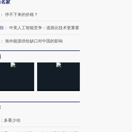
新名家
：
停不下来的价格？
恒
：
中美人工智能竞争：道路比技术更重要
：
海外能源供给缺口对中国的影响
频
客
：
多看少动