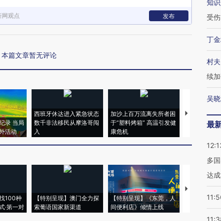
知识
新网观点
发布
受伤
丁金
本篇文章暂无评论
村夫
续加
吴晓
西班牙休达进入紧急状态
加沙上百万流离失所者困
视线｜HYR
纪录 当局
数千非法移民从摩洛哥闯
于“塑料烤箱” 高温引发健
术：是什么
最
外活动
入
康危机
心“花钱找虐
12:1
多国
达成
【推广】走
11:5
找100种
【特别呈现】澳门全力探
【特别呈现】《东莞，人
会，让数智科
式·第一对
索葡语国家新渠道
间便利店》倾情上线
业
11:3