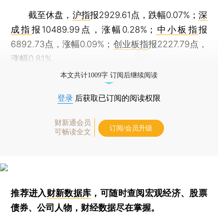
截至休盘，
沪指
报2929.61点，跌幅0.07%；
深
成指
报10489.99点，涨幅0.28%；
中小板指
报
6892.73点，涨幅0.09%；
创业板指
报2227.79点，
涨幅0.81%。
本文共计1009字 订阅后继续阅读
登录
后获取已订阅的阅读权限
财新通会员
订阅/会员升级
可畅读全文
推荐进入
财新数据库
，可随时查阅宏观经济、股票
债券、公司人物，财经数据尽在掌握。