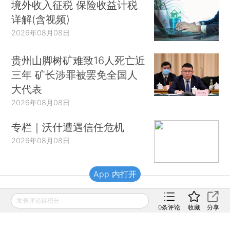
境外收入征税 保险收益计税
详解(含视频)
2026年08月08日
贵州山脚树矿难致16人死亡近
三年 矿长涉罪被罢免全国人
大代表
2026年08月08日
专栏｜沃什遭遇信任危机
2026年08月08日
App 内打开
财新移动
发表评论得积分
0
条评论
收藏
分享