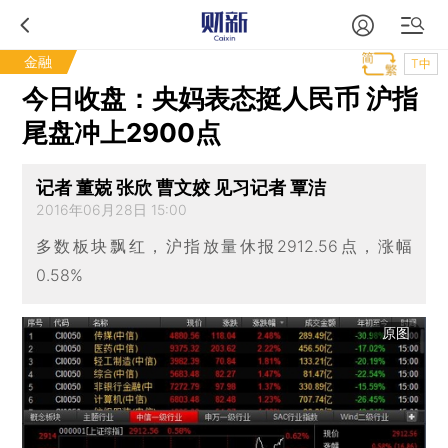
金融
T中
今日收盘：央妈表态挺人民币 沪指
尾盘冲上2900点
记者 董兢 张欣 曹文姣 见习记者 覃洁
2016年06月28日 15:00
多数板块飘红，沪指放量休报2912.56点，涨幅
0.58%
原图