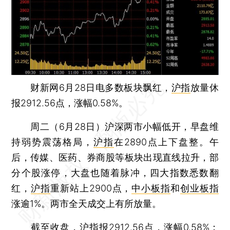
财新网6月28日电多数板块飘红，
沪指
放量休
报2912.56点，涨幅0.58%。
周二（6月28日）沪深两市小幅低开，早盘维
持弱势震荡格局，
沪指
在2890点上下盘整。午
后，传媒、医药、券商股等板块出现直线拉升，部
分个股涨停，大盘也随着脉冲，四大指数悉数翻
红，
沪指
重新站上2900点，
中小板指
和
创业板指
涨逾1%。两市全天成交上有所放量。
截至收盘，
沪指
报2912.56点，涨幅0.58%；