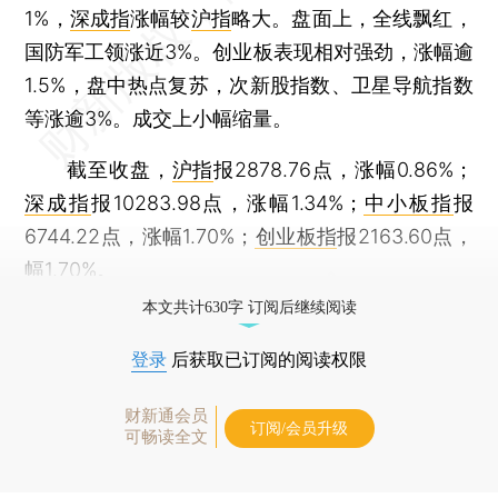
1%，
深成指
涨幅较
沪指
略大。盘面上，全线飘红，
国防军工领涨近3%。创业板表现相对强劲，涨幅逾
1.5%，盘中热点复苏，次新股指数、卫星导航指数
等涨逾3%。成交上小幅缩量。
截至收盘，
沪指
报2878.76点，涨幅0.86%；
深成指
报10283.98点，涨幅1.34%；
中小板指
报
6744.22点，涨幅1.70%；
创业板指
报2163.60点，
幅1.70%。
本文共计630字 订阅后继续阅读
登录
后获取已订阅的阅读权限
财新通会员
订阅/会员升级
可畅读全文