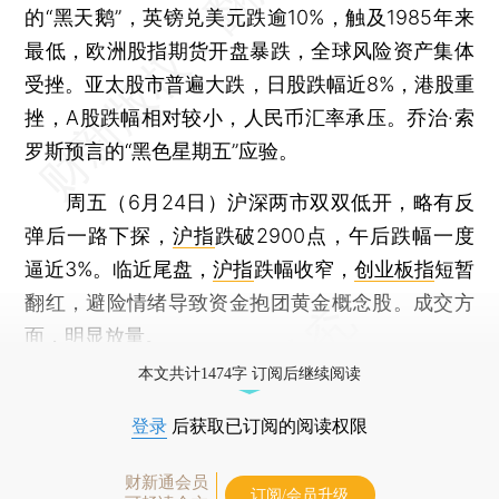
的“黑天鹅”，英镑兑美元跌逾10%，触及1985年来
最低，欧洲股指期货开盘暴跌，全球风险资产集体
受挫。亚太股市普遍大跌，日股跌幅近8%，港股重
挫，A股跌幅相对较小，人民币汇率承压。乔治·索
罗斯预言的“黑色星期五”应验。
周五（6月24日）沪深两市双双低开，略有反
弹后一路下探，
沪指
跌破2900点，午后跌幅一度
逼近3%。临近尾盘，
沪指
跌幅收窄，
创业板指
短暂
翻红，避险情绪导致资金抱团黄金概念股。成交方
面，明显放量。
本文共计1474字 订阅后继续阅读
登录
后获取已订阅的阅读权限
财新通会员
订阅/会员升级