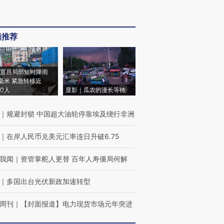
辑推荐
宜昌局部短时降雨
8毫米 紧急转移近
00人
显影｜瓜农的漫长等待
｜
规避封锁 中国超大油轮停靠埃及绕行非洲
｜
在岸人民币兑美元汇率连日升破6.75
我闻
｜
资管掌舵人更替 百年人寿僵局何解
｜
多国出台光伏新政加速转型
周刊
｜
【封面报道】电力现货市场元年突进