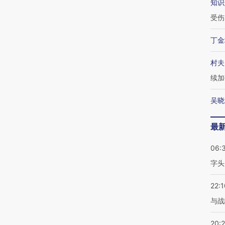
知识
受伤
丁金
村夫
续加
吴晓
最
06:
字头
22:1
与战
20: