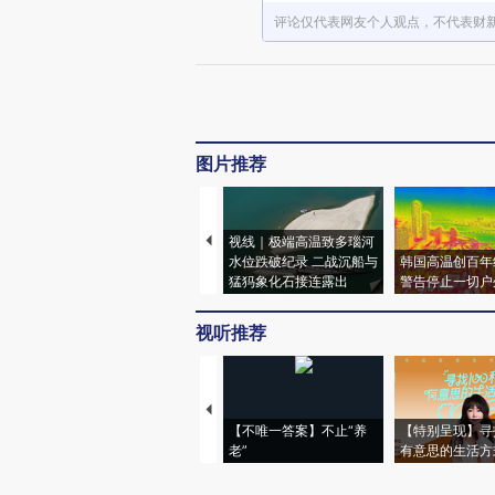
评论仅代表网友个人观点，不代表财
图片推荐
视线｜极端高温致多瑙河
水位跌破纪录 二战沉船与
韩国高温创百年
猛犸象化石接连露出
警告停止一切户
视听推荐
【不唯一答案】不止“养
【特别呈现】寻
老”
有意思的生活方