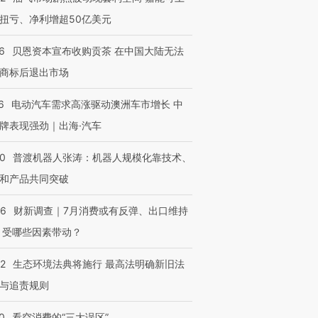
扭亏、净利增超50亿美元
6
贝恩资本宣布收购贡茶 在中国大陆无法
商标后退出市场
6
电动汽车需求高涨驱动澳洲车市增长 中
牌表现强劲｜出海·汽车
00
普渡机器人张涛：机器人规模化靠技术、
和产品共同突破
56
财新调查｜7月消费或有反弹、出口维持
 受哪些因素带动？
42
生态环境法典将施行 最高法明确新旧法
与追责规则
0
看空消费的“三大误区”