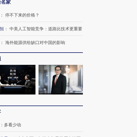
新名家
：
停不下来的价格？
恒
：
中美人工智能竞争：道路比技术更重要
：
海外能源供给缺口对中国的影响
频
OX的吸金
马航飞行员跨国走私7万
视线｜被称为“蟑螂”的印
让中产们甘
粒摇头丸 尿检体内含3种
度Z世代 用街头抗争将教
秘鲁纳斯
”？
毒品
育部长拱下台
13人遇难
客
进第四届链博
【商旅对话】华住集团
技“链”接产
【特别呈现】寻找100种
CFO：不靠规模取胜，华
【特别呈
：
多看少动
有意思的生活方式·第三对
住三大增长引擎是什么？
有意思的