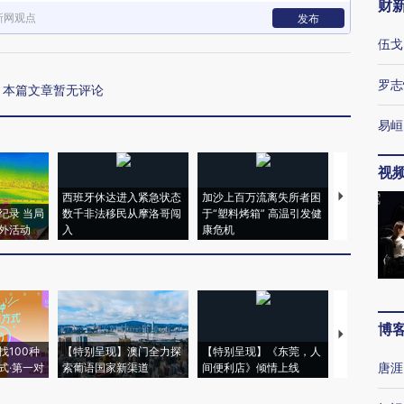
财
新网观点
发布
伍戈
罗志
本篇文章暂无评论
易峘
视
西班牙休达进入紧急状态
加沙上百万流离失所者困
视线｜HYR
纪录 当局
数千非法移民从摩洛哥闯
于“塑料烤箱” 高温引发健
术：是什么
外活动
入
康危机
心“花钱找虐
博
【推广】走
找100种
【特别呈现】澳门全力探
【特别呈现】《东莞，人
会，让数智科
唐涯
式·第一对
索葡语国家新渠道
间便利店》倾情上线
业