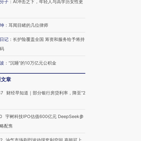
分子
：
AI冲击之下，年轻人与高学历女性更
坤
：
耳闻目睹的几位律师
日记
：
长护险覆盖全国 筹资和服务给予将持
码
波
：
“沉睡”的10万亿元公积金
新文章
37
财经早知道｜部分银行房贷利率，降至“2
0
宇树科技IPO估值600亿元 DeepSeek参
略配售
22
油气市场剧烈波动现套利空间 嘉能可上