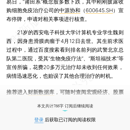
易日，“莆田系”概念股多数下跌，其中刚刚披露收
购细胞免疫治疗公司的
中源协和
（
600645.SH
）宣
布停牌，申请对相关事项进行核查。
21岁的西安电子科技大学计算机专业学生魏则
西，因身患滑膜肉瘤于4月12日去世。其生前求医
过程中，通过百度搜索看到排名前列的武警北京总
队第二医院，受其“生物免疫疗法”、“斯坦福技术”等
宣传所骗，花费20多万元治疗却未收到任何效果，
病情迅速恶化，也贻误了其他合理治疗的时机。
推荐进入
财新数据库
，可随时查阅宏观经济、股票
债券、公司人物，财经信息尽在掌握。
本文共计788字 订阅后继续阅读
登录
后获取已订阅的阅读权限