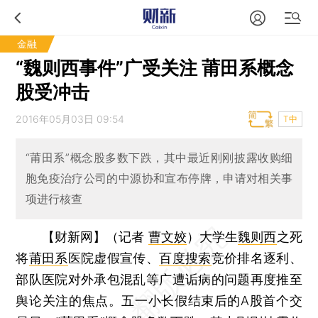
金融
“魏则西事件”广受关注 莆田系概念
股受冲击
2016年05月03日 09:54
T中
“莆田系”概念股多数下跌，其中最近刚刚披露收购细
胞免疫治疗公司的中源协和宣布停牌，申请对相关事
项进行核查
【财新网】（记者
曹文姣
）
大学生
魏则西
之死
将
莆田系
医院虚假宣传、
百度搜索
竞价排名逐利、
部队医院对外承包混乱等广遭诟病的问题再度推至
舆论关注的焦点。五一小长假结束后的A股首个交