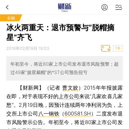
金融
冰火两重天：退市预警与“脱帽摘
星”齐飞
2016年02月19日 19:03
T中
年初至今，将近80家上市公司发布退市风险预警；超
过49家“披星戴帽”的*ST公司预告扭亏
【财新网】（记者
曹文姣
）
2015年年报披露
在即，对于表现不好的
上市公司
来说“几家欢喜几家
愁”。2月19日晚，因预计连续两年净利润为负，上
交所上市公司
八一钢铁
（
600581.SH
）二度发布退
市风险警示公告。年初至今，将近80家上市公司发