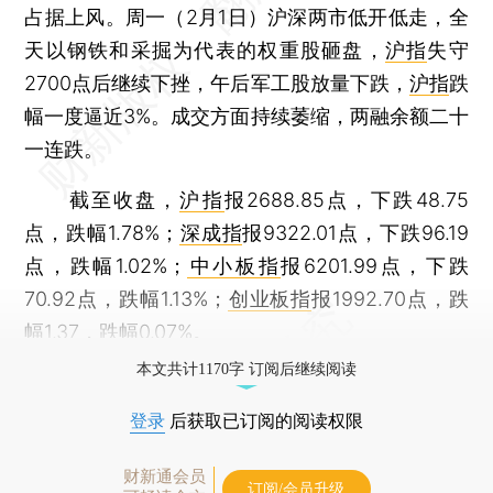
占据上风。周一（2月1日）沪深两市低开低走，全
天以钢铁和采掘为代表的权重股砸盘，
沪指
失守
2700点后继续下挫，午后军工股放量下跌，
沪指
跌
幅一度逼近3%。成交方面持续萎缩，两融余额二十
一连跌。
截至收盘，
沪指
报2688.85点，下跌48.75
点，跌幅1.78%；
深成指
报9322.01点，下跌96.19
点，跌幅1.02%；
中小板指
报6201.99点，下跌
70.92点，跌幅1.13%；
创业板指
报1992.70点，跌
幅1.37，跌幅0.07%。
本文共计1170字 订阅后继续阅读
登录
后获取已订阅的阅读权限
财新通会员
订阅/会员升级