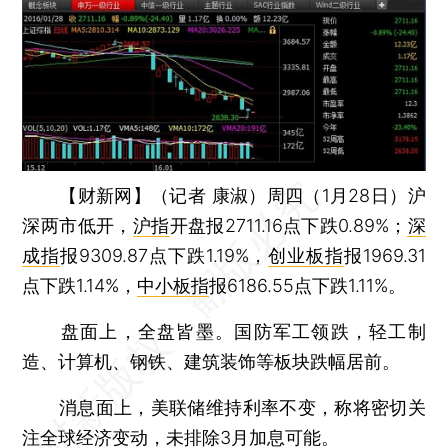
【财新网】（记者 康淑）
周四（1月28日）沪
深两市低开，
沪指
开盘报2711.16点下跌0.89%；
深
成指
报9309.87点下跌1.19%，
创业板指
报1969.31
点下跌1.14%，
中小板指
报6186.55点下跌1.11%。
盘面上，全盘皆墨。国防军工领跌，轻工制
造、计算机、钢铁、建筑装饰等板块跌幅居前。
消息面上，美联储维持利率不变，称将密切关
注全球经济变动，未排除3月加息可能。