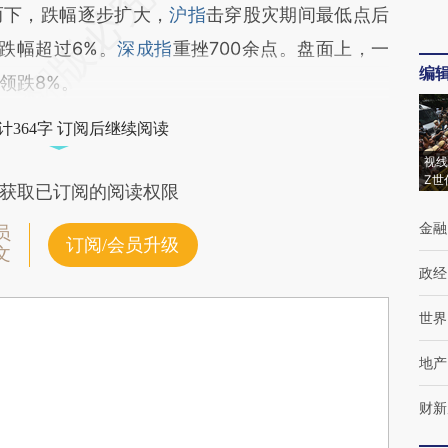
而下，跌幅逐步扩大，
沪指
击穿股灾期间最低点后
，跌幅超过6%。
深成指
重挫700余点。盘面上，一
编
领跌8%。
计364字 订阅后继续阅读
视线
Z世
获取已订阅的阅读权限
金融
员
订阅/会员升级
文
政经
世界
地产
财新