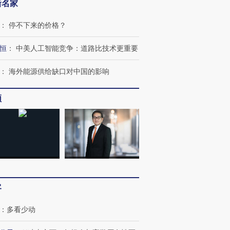
新名家
：
停不下来的价格？
恒
：
中美人工智能竞争：道路比技术更重要
：
海外能源供给缺口对中国的影响
频
跨国走私7万
视线｜HYROX的吸金
视线｜被
检体内含3种
术：是什么让中产们甘
泽连斯基密集出访美英 索
度Z世代
心“花钱找虐”？
要防空导弹“救急”
育部长拱
客
进第四届链博
【商旅对话】华住集团
：
多看少动
技“链”接产
【特别呈现】寻找100种
CFO：不靠规模取胜，华
【特别呈
有意思的生活方式·第三对
住三大增长引擎是什么？
有意思的