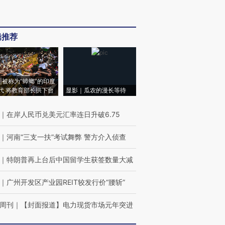
辑推荐
|被称为“蟑螂”的印度
代 将教育部长拱下台
显影｜瓜农的漫长等待
｜
在岸人民币兑美元汇率连日升破6.75
｜
河南“三支一扶”考试舞弊 警方介入侦查
｜
特朗普再上台后中国留学生获签数量大减
｜
广州开发区产业园REIT较发行价“腰斩”
周刊
｜
【封面报道】电力现货市场元年突进