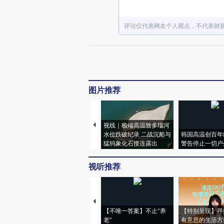
评论仅代表网友个人观点，不代表财
图片推荐
视线｜极端高温致多瑙河
水位跌破纪录 二战沉船与
韩国高温创百年
猛犸象化石接连露出
警告停止一切户
视听推荐
【不唯一答案】不止“养
【特别呈现】寻
老”
有意思的生活方