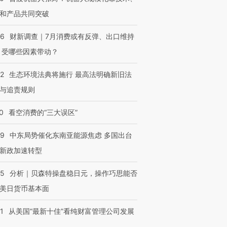
和产品共同突破
56
财新调查｜7月消费或有反弹、出口维持
 受哪些因素带动？
42
生态环境法典将施行 最高法明确新旧法
与追责规则
0
看空消费的“三大误区”
59
中东局势催化东南亚能源焦虑 多国出台
新政加速转型
05
分析｜贝森特操盘稳日元，操作巧思能否
美日货币基本面
1
从美国“最新十佳”看纯财富管理公司发展