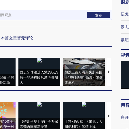
财
伍戈
新网观点
发布
罗志
本篇文章暂无评论
易峘
视
西班牙休达进入紧急状态
加沙上百万流离失所者困
马航飞行员
纪录 当局
数千非法移民从摩洛哥闯
于“塑料烤箱” 高温引发健
粒摇头丸 尿
外活动
入
康危机
毒品
博
【推广】走
唐涯
找100种
【特别呈现】澳门全力探
【特别呈现】《东莞，人
会，让数智科
式·第一对
索葡语国家新渠道
间便利店》倾情上线
业