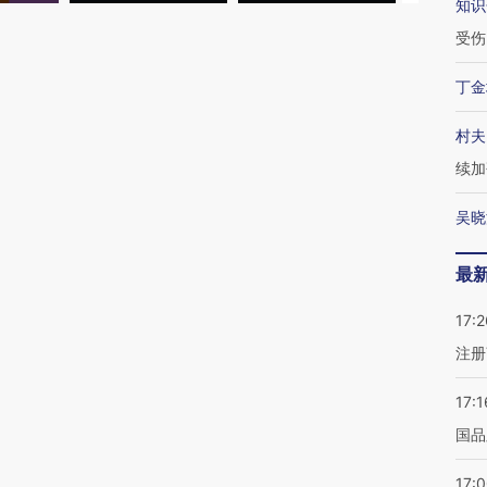
知识
受伤
丁金
村夫
续加
吴晓
最
17:2
注册
17:1
国品
17: