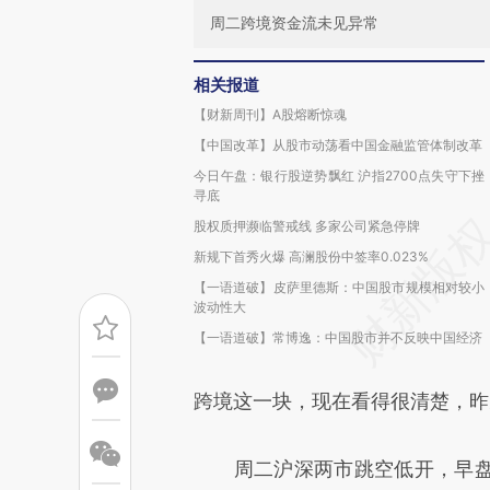
周二跨境资金流未见异常
相关报道
【财新周刊】A股熔断惊魂
【中国改革】从股市动荡看中国金融监管体制改革
今日午盘：银行股逆势飘红 沪指2700点失守下挫
寻底
股权质押濒临警戒线 多家公司紧急停牌
新规下首秀火爆 高澜股份中签率0.023%
【一语道破】皮萨里德斯：中国股市规模相对较小
波动性大
【一语道破】常博逸：中国股市并不反映中国经济
跨境这一块，现在看得很清楚，昨
周二沪深两市跳空低开，早盘