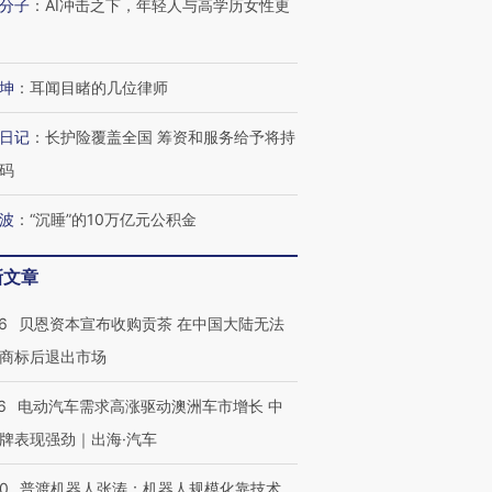
分子
：
AI冲击之下，年轻人与高学历女性更
坤
：
耳闻目睹的几位律师
日记
：
长护险覆盖全国 筹资和服务给予将持
码
波
：
“沉睡”的10万亿元公积金
新文章
6
贝恩资本宣布收购贡茶 在中国大陆无法
商标后退出市场
6
电动汽车需求高涨驱动澳洲车市增长 中
牌表现强劲｜出海·汽车
00
普渡机器人张涛：机器人规模化靠技术、