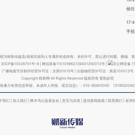
候任
17:
手祖
权为财新传媒及/或相关权利人专属所有或持有。未经许可，禁止进行转载、摘编、
京ICP备10026701号-8
|
网信算备110105862729401250013号
|
京公网安备 11
广播电视节目制作经营许可证：京第01015号
|
出版物经营许可证：第直100013号
Copyright 财新网 All Rights Reserved 版权所有 复制必究
害信息举报、未成年人举报、谣言信息）：010-85905050 13195200605 举报邮
于我们
|
加入我们
|
啄木鸟公益基金会
|
意见与反馈
|
提供新闻线索
|
联系我们
|
友情