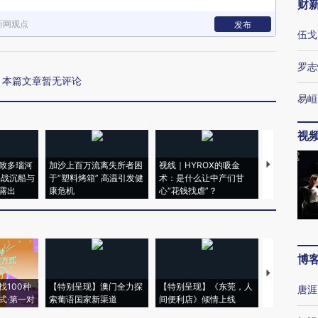
财
新网观点
发布
伍戈
罗志
本篇文章暂无评论
易峘
视
致多瑙河
加沙上百万流离失所者困
视线｜HYROX的吸金
马航飞行员
二战沉船与
于“塑料烤箱” 高温引发健
术：是什么让中产们甘
粒摇头丸 尿
露出
康危机
心“花钱找虐”？
毒品
博
【推广】走
找100种
【特别呈现】澳门全力探
【特别呈现】《东莞，人
会，让数智科
唐涯
式·第一对
索葡语国家新渠道
间便利店》倾情上线
业