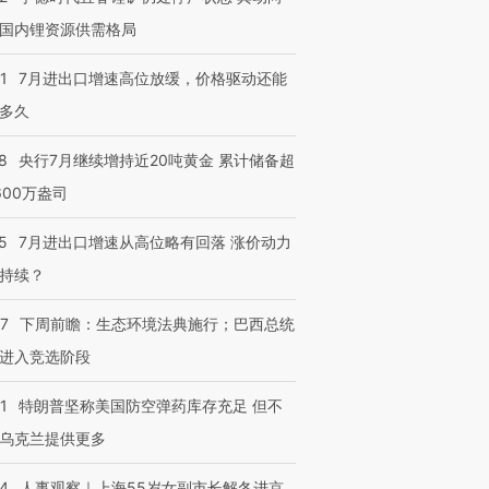
国内锂资源供需格局
1
7月进出口增速高位放缓，价格驱动还能
多久
8
央行7月继续增持近20吨黄金 累计储备超
600万盎司
5
7月进出口增速从高位略有回落 涨价动力
持续？
07
下周前瞻：生态环境法典施行；巴西总统
进入竞选阶段
1
特朗普坚称美国防空弹药库存充足 但不
乌克兰提供更多
24
人事观察｜上海55岁女副市长解冬进京