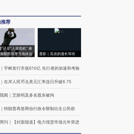
辑推荐
侵”还是“人道危机” 难
撕裂西班牙飞地休达
显影｜瓜农的漫长等待
｜
宇树发行市值610亿 先行者的加速和考验
｜
在岸人民币兑美元汇率连日升破6.75
我闻
｜
艾路明及多名股东被拘
｜
特朗普再签两份行政令限制出生公民权
周刊
｜
【封面报道】电力现货市场元年突进