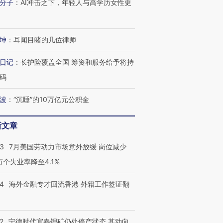
分子
：
AI冲击之下，年轻人与高学历女性更
坤
：
耳闻目睹的几位律师
日记
：
长护险覆盖全国 筹资和服务给予将持
码
波
：
“沉睡”的10万亿元公积金
新文章
43
7月美国劳动力市场意外放缓 岗位减少
3万个失业率降至4.1%
14
海外金融专才回流香港 外籍工作签证翻
2
宁德时代宜春锂矿仍处停产状态 其动向