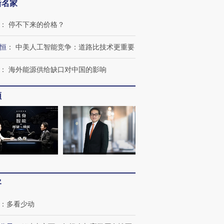
新名家
：
停不下来的价格？
恒
：
中美人工智能竞争：道路比技术更重要
：
海外能源供给缺口对中国的影响
频
跨国走私7万
视线｜被称为“蟑螂”的印
视线｜“入侵”还是“人道危
检体内含3种
度Z世代 用街头抗争将教
机”？难民潮撕裂西班牙
秘鲁纳斯
育部长拱下台
飞地休达
13人遇难
客
进第四届链博
【商旅对话】华住集团
技“链”接产
【特别呈现】寻找100种
CFO：不靠规模取胜，华
【特别呈
：
多看少动
有意思的生活方式·第三对
住三大增长引擎是什么？
有意思的