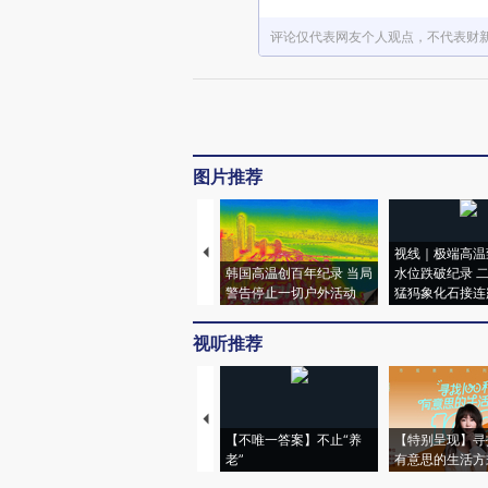
评论仅代表网友个人观点，不代表财
图片推荐
视线｜极端高温
韩国高温创百年纪录 当局
水位跌破纪录 
警告停止一切户外活动
猛犸象化石接连
视听推荐
【不唯一答案】不止“养
【特别呈现】寻
老”
有意思的生活方