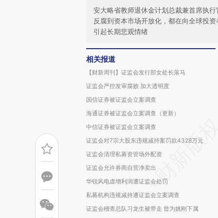
安大略省教师退休金计划总裁兼首席执行官
反腐到资本市场开放化，都在向全球投资
引起长期悲观情绪
相关报道
【财新周刊】证监会发行部女处长落马
证监会严控发审腐败 加大透明度
国信证券被证监会立案调查
海通证券被证监会立案调查（更新）
中信证券被证监会立案调查
证监会对7宗大股东违规减持案罚款4328万元
证监会清理私募资管场外配资
证监会允许券商自营净卖出
华锐风电虚增利润遭证监会处罚
私募机构违规减持遭证监会立案调查
证监会稽查总队习龙生被带走 曾为姚刚下属