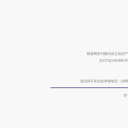
财新网所刊载内容之知识产
京ICP证090880号
违法和不良信息举报电话（涉网络暴力有
关