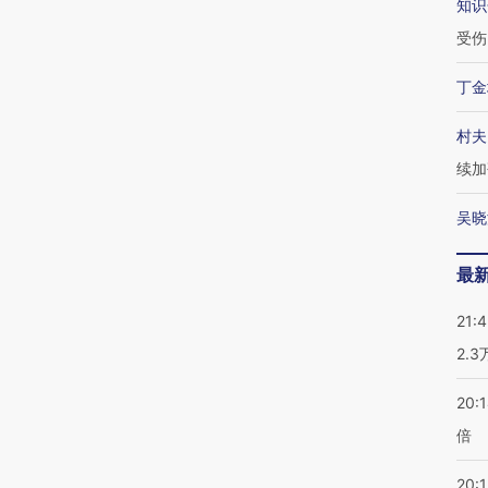
知识
受伤
丁金
村夫
续加
吴晓
最
21:
2.
20:
倍
20:1