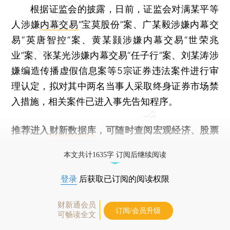
根据证监会的披露，日前，证监会对满某平等
人涉嫌
内幕交易
“宝莫股份”案、广某毅涉嫌内幕交
易“英唐智控”案、黄某颢涉嫌内幕交易“世荣兆
业”案、张某光涉嫌内幕交易“任子行”案、刘某涛涉
嫌编造传播虚假信息案等5宗证券违法案件进行审
理认定，拟对其中两名当事人采取终身证券市场禁
入措施，相关案件已进入事先告知程序。
推荐进入
财新数据库
，可随时查阅宏观经济、股票
债券、公司人物，财经信息尽在掌握。
本文共计1635字 订阅后继续阅读
登录
后获取已订阅的阅读权限
财新通会员
订阅/会员升级
可畅读全文