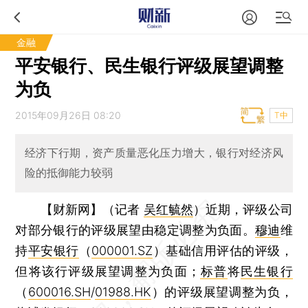
金融
平安银行、民生银行评级展望调整
为负
2015年09月26日 08:20
T中
经济下行期，资产质量恶化压力增大，银行对经济风
险的抵御能力较弱
【财新网】（记者
吴红毓然
）
近期，评级公司
对部分银行的评级展望由稳定调整为负面。
穆迪
维
持
平安银行
（
000001.SZ
）基础信用评估的评级，
但将该行评级展望调整为负面；
标普
将
民生银行
（
600016.SH
/
01988.HK
）的评级展望调整为负，