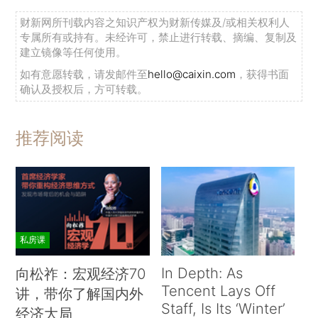
财新网所刊载内容之知识产权为财新传媒及/或相关权利人
专属所有或持有。未经许可，禁止进行转载、摘编、复制及
建立镜像等任何使用。
如有意愿转载，请发邮件至
hello@caixin.com
，获得书面
确认及授权后，方可转载。
推荐阅读
私房课
In Depth: As
向松祚：宏观经济70
Tencent Lays Off
讲，带你了解国内外
Staff, Is Its ‘Winter’
经济大局