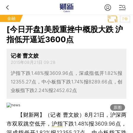
金融
T中
[今日开盘]美股重挫中概股大跌 沪
指低开逼近3600点
记者 曹文姣
2015年08月21日 09:28
沪指下跌1.48%报3609.96点，深成指低开1.82%报
12355.27点，中小板指下跌1.74%报8289.66点，创
业板指下跌2.24%报2452.62点
原图
【财新网】（记者 曹文姣）8
月21日，沪深两
市双双跳空低开，
沪指
下跌1.48%报3609.96点，
深成指
低开1.82%报12355.27点，
中小板指
下跌