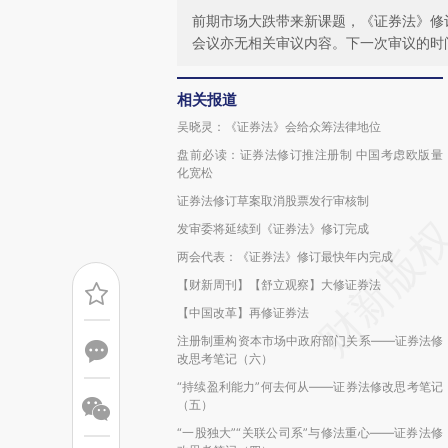
前期市场大跌带来新课题，《证券法》修
会议亦无相关审议内容。下一次审议的时
相关报道
吴晓灵：《证券法》会给众筹法律地位
盘前必读：证券法修订推注册制 中国考虑欧版量
化宽松
证券法修订草案取消股票发行审核制
发审委将延续到《证券法》修订完成
两会代表：《证券法》修订最快年内完成
【财新周刊】【舒立观察】大修证券法
【中国改革】再修证券法
注册制重构资本市场中政府部门关系——证券法修
改思考笔记（六）
“持续盈利能力”何去何从——证券法修改思考笔记
（五）
“一股独大”“关联公司系”与修法重心——证券法修