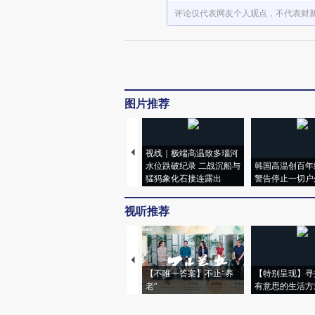
评论仅代表网友个人观点，不代表财
图片推荐
视线｜极端高温致多瑙河
水位跌破纪录 二战沉船与
韩国高温创百年
猛犸象化石接连露出
警告停止一切户
视听推荐
【不唯一答案】不止“养
【特别呈现】寻
老”
有意思的生活方