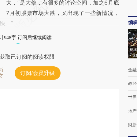
大，“是大修，有很多的讨论空间，加之6月底
7月初股票市场大跌，又出现了一些新情况，
编
快。”
计948字 订阅后继续阅读
视线
Z世
获取已订阅的阅读权限
员
金融
订阅/会员升级
文
政经
世界
地产
财新