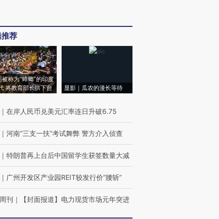
辑推荐
|被称为“蟑螂”的印度
代 将教育部长拱下台
显影｜瓜农的漫长等待
｜
在岸人民币兑美元汇率连日升破6.75
｜
河南“三支一扶”考试舞弊 警方介入侦查
｜
特朗普再上台后中国留学生获签数量大减
｜
广州开发区产业园REIT较发行价“腰斩”
周刊
｜
【封面报道】电力现货市场元年突进