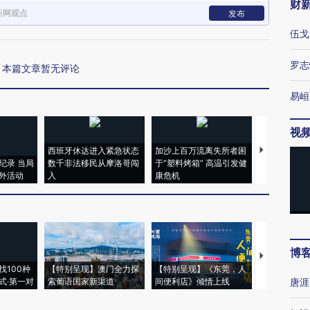
财
新网观点
发布
伍戈
罗志
本篇文章暂无评论
易峘
视
西班牙休达进入紧急状态
加沙上百万流离失所者困
马航飞行员
纪录 当局
数千非法移民从摩洛哥闯
于“塑料烤箱” 高温引发健
粒摇头丸 尿
外活动
入
康危机
毒品
博
【推广】走
找100种
【特别呈现】澳门全力探
【特别呈现】《东莞，人
会，让数智科
式·第一对
索葡语国家新渠道
间便利店》倾情上线
业
唐涯