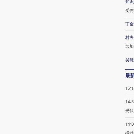
知识
受伤
丁金
村夫
续加
吴晓
最
15:1
14:
光伏
14:
撬动