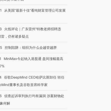
1
从美国“最新十佳”看纯财富管理公司发展
3
火线评论｜广东雷州“特教老师招聘违
很雷，仍有诸多疑点
05
控制陷阱：组织为什么会越管越胖
1
MiniMax今起纳入港股通 盘间涨幅最高
77%
4
谷歌DeepMind CEO哈萨比斯卸任 转任
epMind董事长及谷歌首席科学家
6
侦查起诉审判执行均有漏洞 涉案财物处
象何解