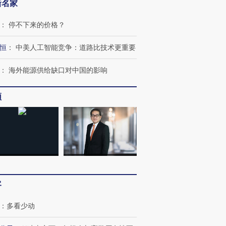
新名家
：
停不下来的价格？
恒
：
中美人工智能竞争：道路比技术更重要
：
海外能源供给缺口对中国的影响
频
跨国走私7万
视线｜HYROX的吸金
视线｜被
检体内含3种
术：是什么让中产们甘
泽连斯基密集出访美英 索
度Z世代
心“花钱找虐”？
要防空导弹“救急”
育部长拱
客
进第四届链博
【商旅对话】华住集团
技“链”接产
【特别呈现】寻找100种
CFO：不靠规模取胜，华
【特别呈
：
多看少动
有意思的生活方式·第三对
住三大增长引擎是什么？
有意思的