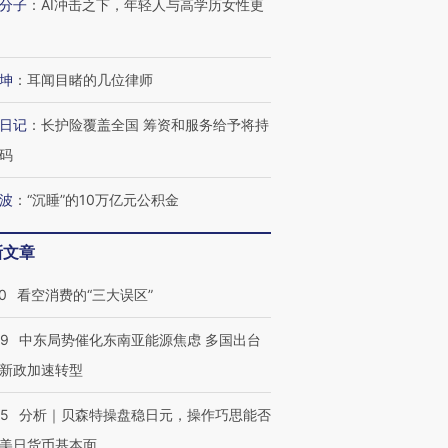
分子
：
AI冲击之下，年轻人与高学历女性更
坤
：
耳闻目睹的几位律师
日记
：
长护险覆盖全国 筹资和服务给予将持
码
波
：
“沉睡”的10万亿元公积金
新文章
0
看空消费的“三大误区”
59
中东局势催化东南亚能源焦虑 多国出台
新政加速转型
05
分析｜贝森特操盘稳日元，操作巧思能否
美日货币基本面