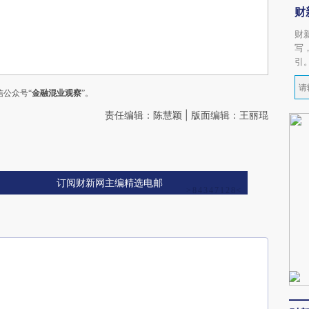
财
财
写
引
公众号“
金融混业观察
”。
责任编辑：陈慧颖 | 版面编辑：王丽琨
订阅财新网主编精选电邮