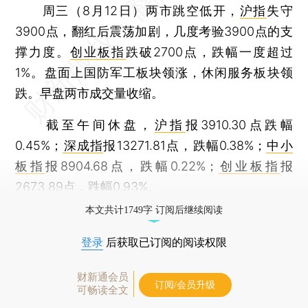
周三（8月12日）两市跳空低开，
沪指
失守
3900点，翻红后震荡加剧，几度考验3900点的支
撑力度。
创业板指
跌破2700点，跌幅一度超过
1%。盘面上国防军工板块领涨，休闲服务板块领
跌。早盘两市成交量收缩。
截至午间休盘，
沪指
报3910.30点跌幅
0.45%；
深成指
报13271.81点，跌幅0.38%；
中小
板指
报8904.68点，跌幅0.22%；
创业板指
报
2673.89点，跌幅0.93%。
本文共计1749字 订阅后继续阅读
登录
后获取已订阅的阅读权限
财新通会员
订阅/会员升级
可畅读全文