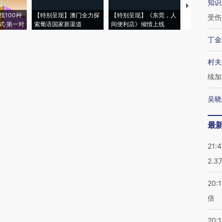
知识
【推广】走
找100种
【特别呈现】澳门全力探
【特别呈现】《东莞，人
会，让数智科
受伤
式·第一对
索葡语国家新渠道
间便利店》倾情上线
业
丁金
村夫
续加
吴晓
最
21:
2.
20:
倍
20:1