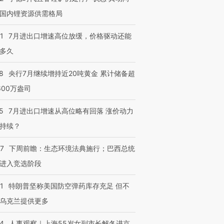
国内锂资源供需格局
1
7月进出口增速高位放缓，价格驱动还能
多久
8
央行7月继续增持近20吨黄金 累计储备超
600万盎司
5
7月进出口增速从高位略有回落 涨价动力
持续？
07
下周前瞻：生态环境法典施行；巴西总统
进入竞选阶段
1
特朗普坚称美国防空弹药库存充足 但不
乌克兰提供更多
24
人事观察｜上海55岁女副市长解冬进京