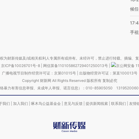
候任
17:
手祖
权为财新传媒及/或相关权利人专属所有或持有。未经许可，禁止进行转载、摘编、
京ICP备10026701号-8
|
网信算备110105862729401250013号
|
京公网安备 11
广播电视节目制作经营许可证：京第01015号
|
出版物经营许可证：第直100013号
Copyright 财新网 All Rights Reserved 版权所有 复制必究
害信息举报、未成年人举报、谣言信息）：010-85905050 13195200605 举报邮
于我们
|
加入我们
|
啄木鸟公益基金会
|
意见与反馈
|
提供新闻线索
|
联系我们
|
友情