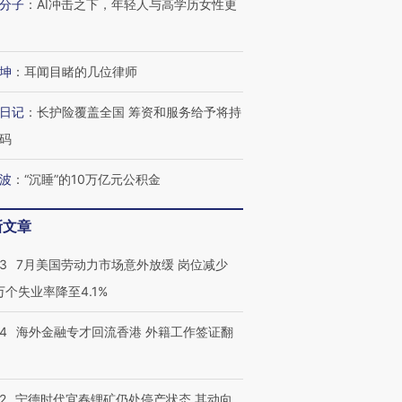
分子
：
AI冲击之下，年轻人与高学历女性更
进第四届链博
【商旅对话】华住集团
技“链”接产
【特别呈现】寻找100种
CFO：不靠规模取胜，华
【特别呈
有意思的生活方式·第三对
住三大增长引擎是什么？
有意思的
坤
：
耳闻目睹的几位律师
日记
：
长护险覆盖全国 筹资和服务给予将持
码
波
：
“沉睡”的10万亿元公积金
新文章
43
7月美国劳动力市场意外放缓 岗位减少
3万个失业率降至4.1%
14
海外金融专才回流香港 外籍工作签证翻
2
宁德时代宜春锂矿仍处停产状态 其动向