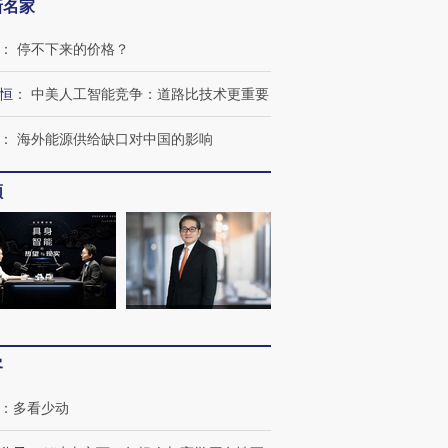
新名家
：
停不下来的价格？
恒
：
中美人工智能竞争：道路比技术更重要
：
海外能源供给缺口对中国的影响
频
跨国走私7万
视线｜被称为“蟑螂”的印
视线｜“入侵”还是“人道危
检体内含3种
度Z世代 用街头抗争将教
机”？难民潮撕裂西班牙
秘鲁纳斯
育部长拱下台
飞地休达
13人遇难
客
：
多看少动