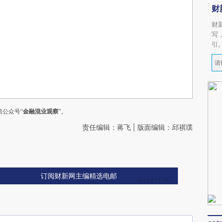
财
财
写
引
公众号“
金融混业观察
”。
责任编辑：蒋飞 | 版面编辑：邱祺璞
订阅财新网主编精选电邮