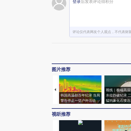
登录
后发表评论得积分
评论仅代表网友个人观点，不代表财
图片推荐
视线｜极端高温
韩国高温创百年纪录 当局
水位跌破纪录 
警告停止一切户外活动
猛犸象化石接连
视听推荐