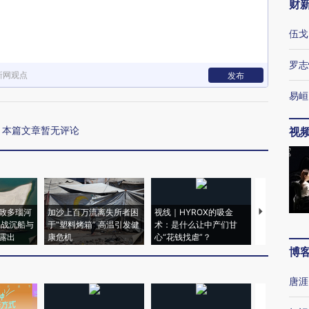
财
伍戈
罗志
新网观点
发布
易峘
本篇文章暂无评论
视
致多瑙河
加沙上百万流离失所者困
视线｜HYROX的吸金
马航飞行员
二战沉船与
于“塑料烤箱” 高温引发健
术：是什么让中产们甘
粒摇头丸 尿
露出
康危机
心“花钱找虐”？
毒品
博
唐涯