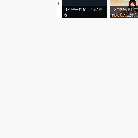
【不唯一答案】不止“养
【特别呈现】寻
老”
有意思的生活方