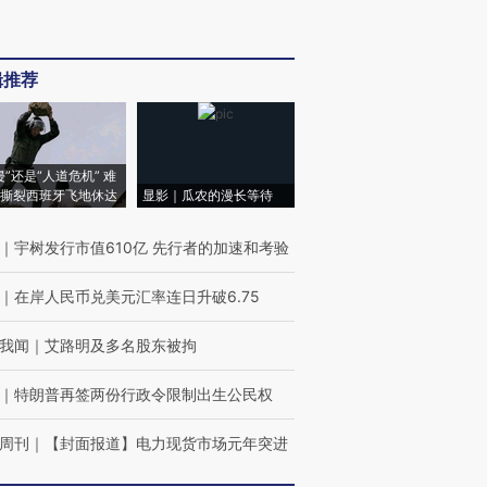
辑推荐
侵”还是“人道危机” 难
撕裂西班牙飞地休达
显影｜瓜农的漫长等待
｜
宇树发行市值610亿 先行者的加速和考验
｜
在岸人民币兑美元汇率连日升破6.75
我闻
｜
艾路明及多名股东被拘
｜
特朗普再签两份行政令限制出生公民权
周刊
｜
【封面报道】电力现货市场元年突进