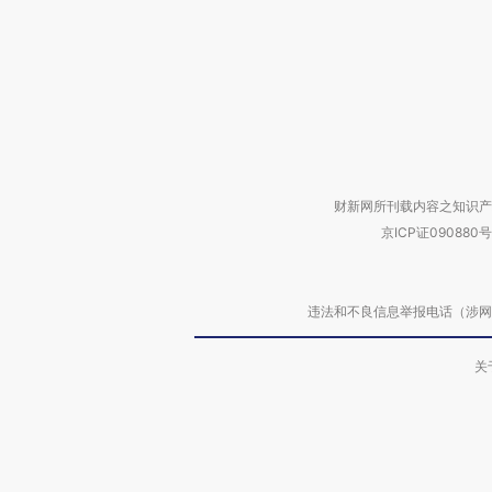
财新网所刊载内容之知识产
京ICP证090880号
违法和不良信息举报电话（涉网络暴力有
关