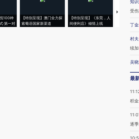
知识
受伤
【推广】走
找100种
【特别呈现】澳门全力探
【特别呈现】《东莞，人
会，让数智科
式·第一对
索葡语国家新渠道
间便利店》倾情上线
业
丁金
村夫
续加
吴晓
最
11:1
积金
11:0
逐季
10: