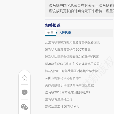
淡马锡中国区总裁吴亦兵表示，淡马锡看
应该放到更长的时间背景下来看待，应重
相关报道
专题
A股风暴
从淡马锡500万美元看济青高铁融资困境
淡马锡入股济青高铁仅500万美元
淡马锡沽清新华保险套现21亿港元(更新)
融360完成C轮融资 主投为淡马锡子公司
淡马锡2013财年受累亚洲市场业绩大降
从国企到淡马锡还有多远？
吴亦兵接替丁玮任淡马锡中国区总裁
淡马锡2013财年股东回报率近9%
淡马锡再度增持工行
高盛沽清工行 淡马锡抢入