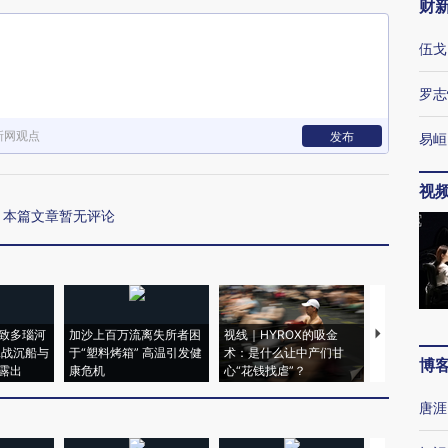
财
伍戈
罗志
新网观点
发布
易峘
视
本篇文章暂无评论
致多瑙河
加沙上百万流离失所者困
视线｜HYROX的吸金
马航飞行员
二战沉船与
于“塑料烤箱” 高温引发健
术：是什么让中产们甘
粒摇头丸 尿
博
露出
康危机
心“花钱找虐”？
毒品
唐涯