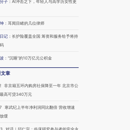
分子
：
AI冲击之下，年轻人与高学历女性更
进第四届链博
【商旅对话】华住集团
技“链”接产
【特别呈现】寻找100种
CFO：不靠规模取胜，华
【特别呈
有意思的生活方式·第三对
住三大增长引擎是什么？
有意思的
坤
：
耳闻目睹的几位律师
日记
：
长护险覆盖全国 筹资和服务给予将持
码
波
：
“沉睡”的10万亿元公积金
新文章
2
非京籍五环内购房社保降至一年 北京市公
最高可贷340万元
7
寒武纪上半年净利润同比翻倍 营收增速
放缓
53
对话｜邱仁宗：临床研究参与者的安全永