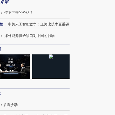
新名家
：
停不下来的价格？
恒
：
中美人工智能竞争：道路比技术更重要
：
海外能源供给缺口对中国的影响
频
跨国走私7万
视线｜被称为“蟑螂”的印
视线｜“入侵”还是“人道危
检体内含3种
度Z世代 用街头抗争将教
机”？难民潮撕裂西班牙
秘鲁纳斯
客
育部长拱下台
飞地休达
13人遇难
：
多看少动