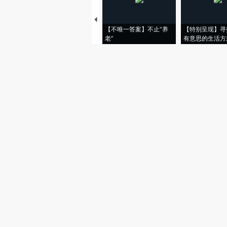
【不唯一答案】不止“养
【特别呈现】寻
老”
有意思的生活方