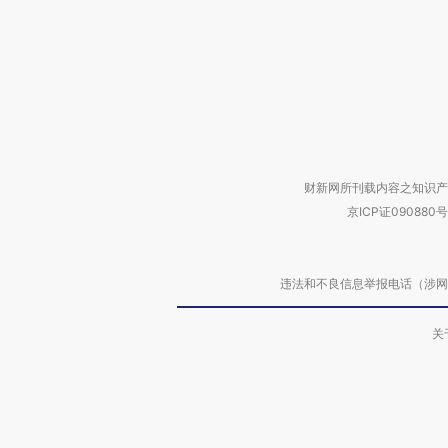
财新网所刊载内容之知识产
京ICP证090880号
违法和不良信息举报电话（涉网络暴力有
关