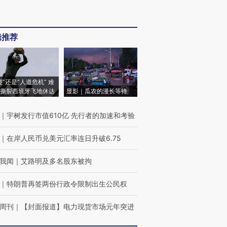
辑推荐
侵”还是“人道危机” 难
撕裂西班牙飞地休达
显影｜瓜农的漫长等待
｜
宇树发行市值610亿 先行者的加速和考验
｜
在岸人民币兑美元汇率连日升破6.75
我闻
｜
艾路明及多名股东被拘
｜
特朗普再签两份行政令限制出生公民权
周刊
｜
【封面报道】电力现货市场元年突进