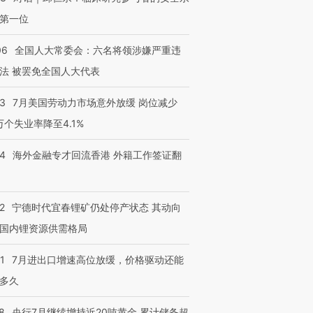
第一位
06
全国人大常委会：六名将领涉嫌严重违
法 被罢免全国人大代表
43
7月美国劳动力市场意外放缓 岗位减少
3万个失业率降至4.1%
14
海外金融专才回流香港 外籍工作签证翻
2
宁德时代宜春锂矿仍处停产状态 其动向
国内锂资源供需格局
1
7月进出口增速高位放缓，价格驱动还能
多久
8
央行7月继续增持近20吨黄金 累计储备超