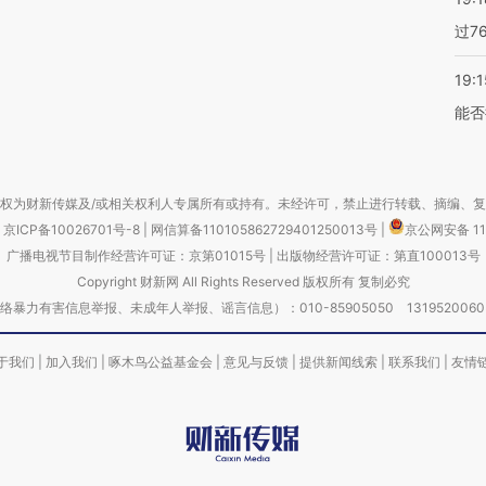
过7
19:1
能否
权为财新传媒及/或相关权利人专属所有或持有。未经许可，禁止进行转载、摘编、
京ICP备10026701号-8
|
网信算备110105862729401250013号
|
京公网安备 11
广播电视节目制作经营许可证：京第01015号
|
出版物经营许可证：第直100013号
Copyright 财新网 All Rights Reserved 版权所有 复制必究
害信息举报、未成年人举报、谣言信息）：010-85905050 13195200605 举报邮
于我们
|
加入我们
|
啄木鸟公益基金会
|
意见与反馈
|
提供新闻线索
|
联系我们
|
友情