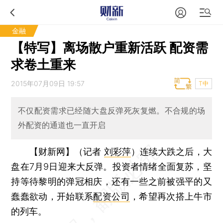
金融
【特写】离场散户重新活跃 配资需
求卷土重来
2015年07月09日 19:57
T中
不仅配资需求已经随大盘反弹死灰复燃。不合规的场
外配资的通道也一直开启
【财新网】（记者
刘彩萍
）
连续大跌之后，大
盘在7月9日迎来大反弹。投资者情绪全面复苏，坚
持等待黎明的弹冠相庆，还有一些之前被强平的又
蠢蠢欲动，开始联系
配资公司
，希望再次搭上牛市
的列车。